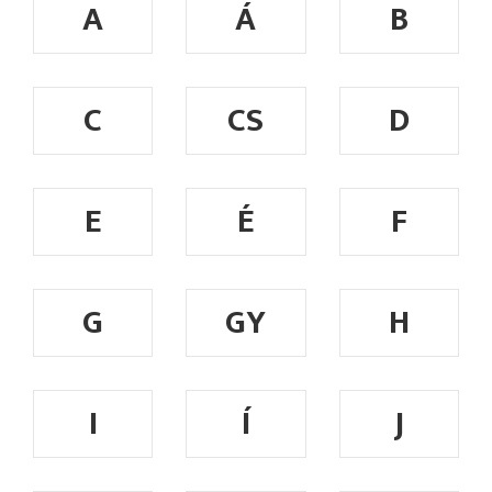
A
Á
B
C
CS
D
E
É
F
G
GY
H
I
Í
J