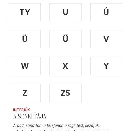
TY
U
Ú
Ü
Ű
V
W
X
Y
Z
ZS
INTERJÚK
A SENKI FÁJA
Árpád, elindítom a telefonon a rögzítést, kezdjük.