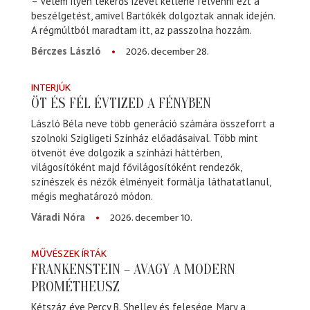
– Velem ilyen tekerős izével kellene felvenni ezt a
beszélgetést, amivel Bartókék dolgoztak annak idején.
A régmúltból maradtam itt, az passzolna hozzám.
2026. december 28.
Bérczes László
INTERJÚK
ÖT ÉS FÉL ÉVTIZED A FÉNYBEN
László Béla neve több generáció számára összeforrt a
szolnoki Szigligeti Színház előadásaival. Több mint
ötvenöt éve dolgozik a színházi háttérben,
világosítóként majd fővilágosítóként rendezők,
színészek és nézők élményeit formálja láthatatlanul,
mégis meghatározó módon.
2026. december 10.
Váradi Nóra
MŰVÉSZEK ÍRTÁK
FRANKENSTEIN – AVAGY A MODERN
PROMÉTHEUSZ
Kétszáz éve Percy B. Shelley és felesége, Mary a