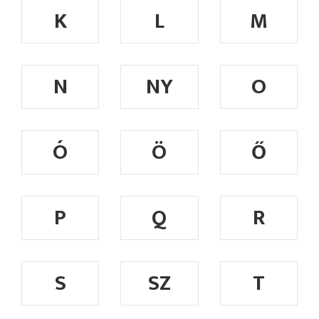
K
L
M
N
NY
O
Ó
Ö
Ő
P
Q
R
S
SZ
T