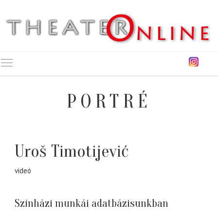
Toggle main menu visibility
PORTRÉ
Uroš Timotijević
videó
Színházi munkái adatbázisunkban