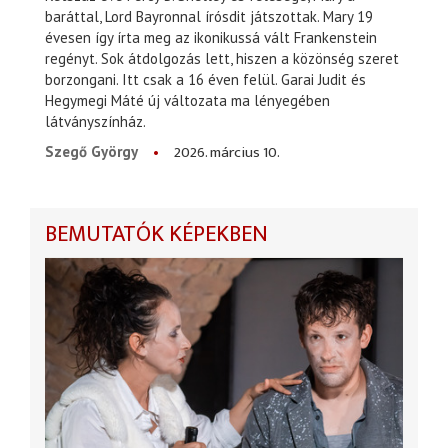
baráttal, Lord Bayronnal írósdit játszottak. Mary 19
évesen így írta meg az ikonikussá vált Frankenstein
regényt. Sok átdolgozás lett, hiszen a közönség szeret
borzongani. Itt csak a 16 éven felül. Garai Judit és
Hegymegi Máté új változata ma lényegében
látványszínház.
2026. március 10.
Szegő György
BEMUTATÓK KÉPEKBEN