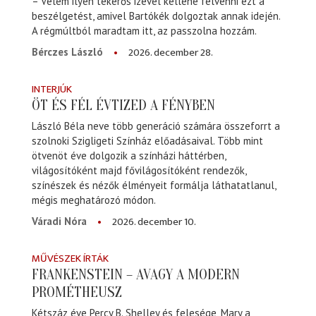
– Velem ilyen tekerős izével kellene felvenni ezt a
beszélgetést, amivel Bartókék dolgoztak annak idején.
A régmúltból maradtam itt, az passzolna hozzám.
2026. december 28.
Bérczes László
INTERJÚK
ÖT ÉS FÉL ÉVTIZED A FÉNYBEN
László Béla neve több generáció számára összeforrt a
szolnoki Szigligeti Színház előadásaival. Több mint
ötvenöt éve dolgozik a színházi háttérben,
világosítóként majd fővilágosítóként rendezők,
színészek és nézők élményeit formálja láthatatlanul,
mégis meghatározó módon.
2026. december 10.
Váradi Nóra
MŰVÉSZEK ÍRTÁK
FRANKENSTEIN – AVAGY A MODERN
PROMÉTHEUSZ
Kétszáz éve Percy B. Shelley és felesége, Mary a