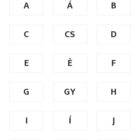
A
Á
B
C
CS
D
E
É
F
G
GY
H
I
Í
J