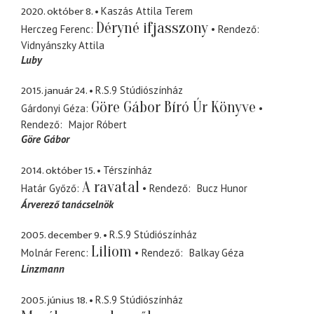
2020. október 8.
Kaszás Attila Terem
Déryné ifjasszony
Herczeg Ferenc
Rendező
Vidnyánszky Attila
Luby
2015. január 24.
R.S.9 Stúdiószínház
Göre Gábor Bíró Úr Könyve
Gárdonyi Géza
Rendező
Major Róbert
Göre Gábor
2014. október 15.
Térszínház
A ravatal
Határ Győző
Rendező
Bucz Hunor
Árverező tanácselnök
2005. december 9.
R.S.9 Stúdiószínház
Liliom
Molnár Ferenc
Rendező
Balkay Géza
Linzmann
2005. június 18.
R.S.9 Stúdiószínház