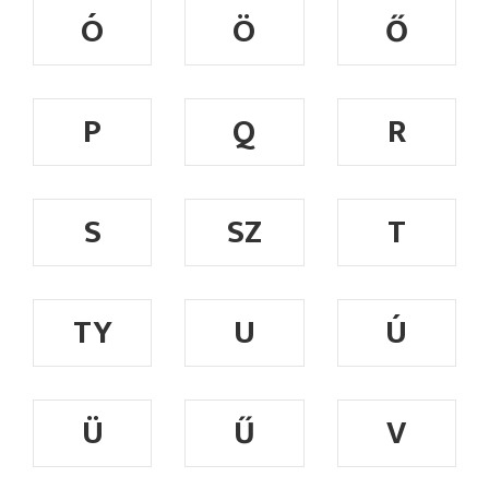
Ó
Ö
Ő
P
Q
R
S
SZ
T
TY
U
Ú
Ü
Ű
V