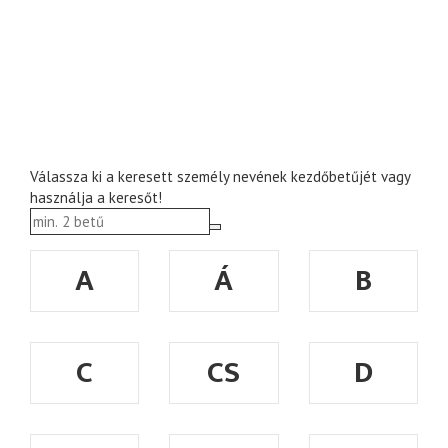
Válassza ki a keresett személy nevének kezdőbetűjét vagy
használja a keresőt!
A
Á
B
C
CS
D