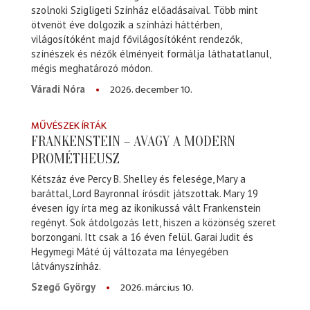
szolnoki Szigligeti Színház előadásaival. Több mint
ötvenöt éve dolgozik a színházi háttérben,
világosítóként majd fővilágosítóként rendezők,
színészek és nézők élményeit formálja láthatatlanul,
mégis meghatározó módon.
2026. december 10.
Váradi Nóra
MŰVÉSZEK ÍRTÁK
FRANKENSTEIN – AVAGY A MODERN
PROMÉTHEUSZ
Kétszáz éve Percy B. Shelley és felesége, Mary a
baráttal, Lord Bayronnal írósdit játszottak. Mary 19
évesen így írta meg az ikonikussá vált Frankenstein
regényt. Sok átdolgozás lett, hiszen a közönség szeret
borzongani. Itt csak a 16 éven felül. Garai Judit és
Hegymegi Máté új változata ma lényegében
látványszínház.
2026. március 10.
Szegő György