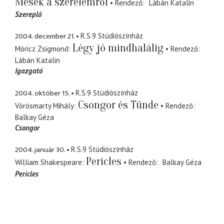
Mesék a szerelemről
Rendező
Lábán Katalin
Szereplő
2004. december 21.
R.S.9 Stúdiószínház
Légy jó mindhalálig
Móricz Zsigmond
Rendező
Lábán Katalin
Igazgató
2004. október 15.
R.S.9 Stúdiószínház
Csongor és Tünde
Vörösmarty Mihály
Rendező
Balkay Géza
Csongor
2004. január 30.
R.S.9 Stúdiószínház
Pericles
William Shakespeare
Rendező
Balkay Géza
Pericles