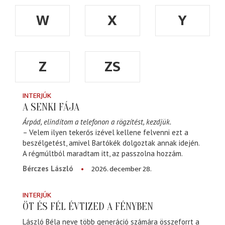
W
X
Y
Z
ZS
INTERJÚK
A SENKI FÁJA
Árpád, elindítom a telefonon a rögzítést, kezdjük.
– Velem ilyen tekerős izével kellene felvenni ezt a
beszélgetést, amivel Bartókék dolgoztak annak idején.
A régmúltból maradtam itt, az passzolna hozzám.
2026. december 28.
Bérczes László
INTERJÚK
ÖT ÉS FÉL ÉVTIZED A FÉNYBEN
László Béla neve több generáció számára összeforrt a