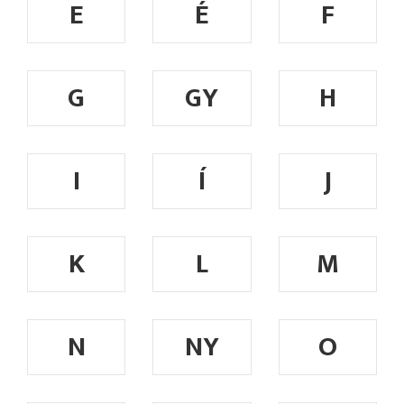
E
É
F
G
GY
H
I
Í
J
K
L
M
N
NY
O