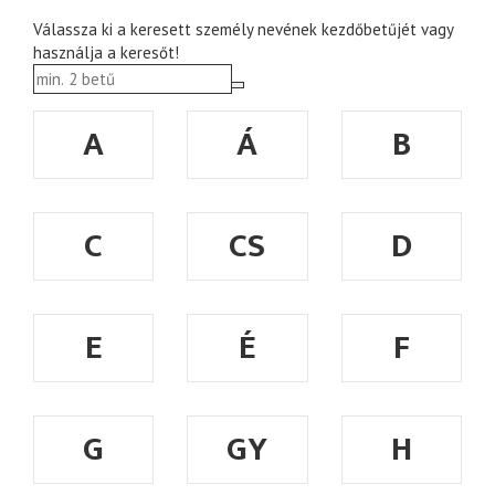
Válassza ki a keresett személy nevének kezdőbetűjét vagy
használja a keresőt!
A
Á
B
C
CS
D
E
É
F
G
GY
H