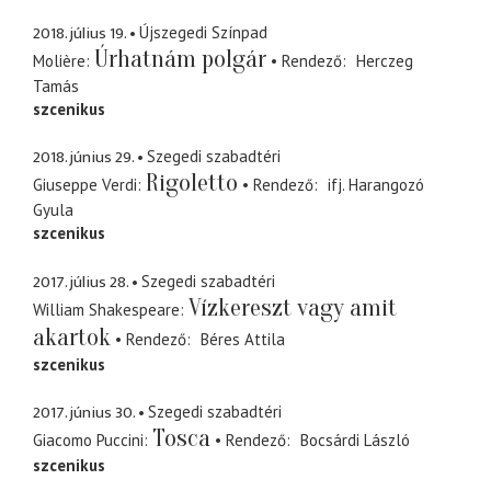
2018. július 19.
Újszegedi Színpad
Úrhatnám polgár
Molière
Rendező
Herczeg
Tamás
szcenikus
2018. június 29.
Szegedi szabadtéri
Rigoletto
Giuseppe Verdi
Rendező
ifj. Harangozó
Gyula
szcenikus
2017. július 28.
Szegedi szabadtéri
Vízkereszt vagy amit
William Shakespeare
akartok
Rendező
Béres Attila
szcenikus
2017. június 30.
Szegedi szabadtéri
Tosca
Giacomo Puccini
Rendező
Bocsárdi László
szcenikus