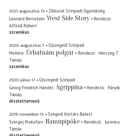
2021. augusztus 13.
Zikkurat Színpadi Ügynökség
West Side Story
Leonard Bernstein
Rendező
Alföldi Róbert
szcenikus
2020. augusztus 7.
Újszegedi Színpad
Úrhatnám polgár
Molière
Rendező
Herczeg T.
Tamás
szcenikus
2020. július 17.
Újszegedi Színpad
Agrippina
Georg Friedrich Händel
Rendező
Pányik
Tamás
díszlettervező
2019. november 15.
Szegedi Kortárs Balett
Hamupipőke
Szergej Prokofjev
Rendező
Juronics
Tamás
díszlettervező