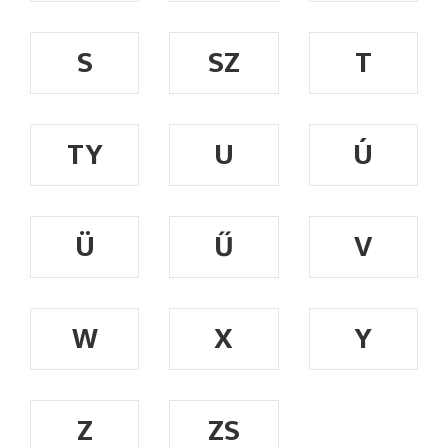
S
SZ
T
TY
U
Ú
Ü
Ű
V
W
X
Y
Z
ZS