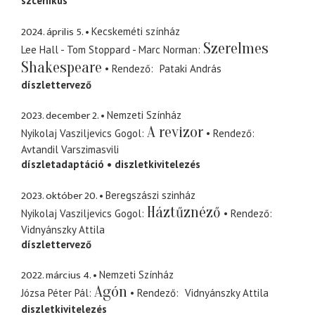
szcenikus
2024. április 5.
Kecskeméti színház
Szerelmes
Lee Hall - Tom Stoppard - Marc Norman
Shakespeare
Rendező
Pataki András
díszlettervező
2023. december 2.
Nemzeti Színház
A revizor
Nyikolaj Vasziljevics Gogol
Rendező
Avtandil Varszimasvili
díszletadaptáció
diszletkivitelezés
2023. október 20.
Beregszászi szinház
Háztűznéző
Nyikolaj Vasziljevics Gogol
Rendező
Vidnyánszky Attila
díszlettervező
2022. március 4.
Nemzeti Színház
Agón
Józsa Péter Pál
Rendező
Vidnyánszky Attila
diszletkivitelezés