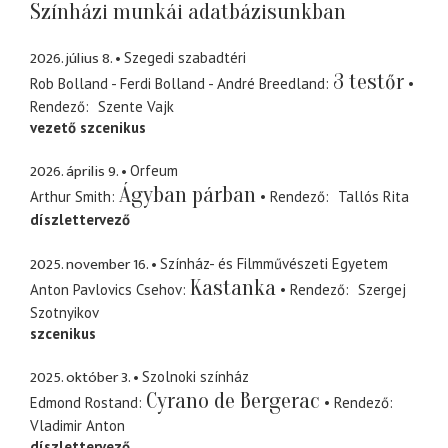
Színházi munkái adatbázisunkban
2026. július 8.
Szegedi szabadtéri
3 testőr
Rob Bolland - Ferdi Bolland - André Breedland
Rendező
Szente Vajk
vezető szcenikus
2026. április 9.
Orfeum
Ágyban párban
Arthur Smith
Rendező
Tallós Rita
díszlettervező
2025. november 16.
Színház- és Filmművészeti Egyetem
Kastanka
Anton Pavlovics Csehov
Rendező
Szergej
Szotnyikov
szcenikus
2025. október 3.
Szolnoki színház
Cyrano de Bergerac
Edmond Rostand
Rendező
Vladimir Anton
díszlettervező