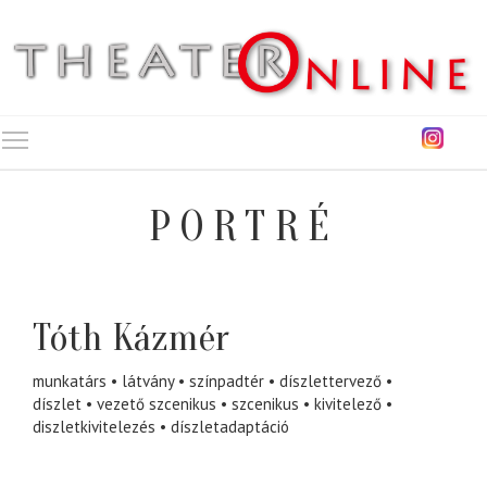
Toggle main menu visibility
PORTRÉ
Tóth Kázmér
munkatárs
látvány
színpadtér
díszlettervező
díszlet
vezető szcenikus
szcenikus
kivitelező
diszletkivitelezés
díszletadaptáció