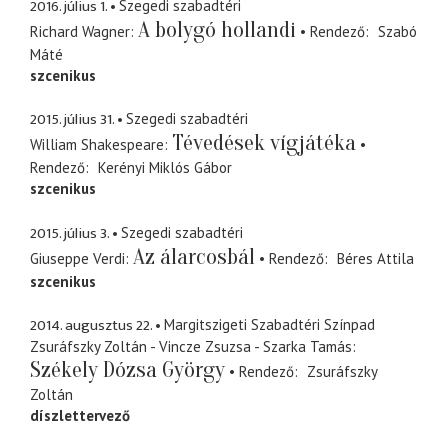
2016. július 1.
Szegedi szabadtéri
A bolygó hollandi
Richard Wagner
Rendező
Szabó
Máté
szcenikus
2015. július 31.
Szegedi szabadtéri
Tévedések vígjátéka
William Shakespeare
Rendező
Kerényi Miklós Gábor
szcenikus
2015. július 3.
Szegedi szabadtéri
Az álarcosbál
Giuseppe Verdi
Rendező
Béres Attila
szcenikus
2014. augusztus 22.
Margitszigeti Szabadtéri Színpad
Zsuráfszky Zoltán - Vincze Zsuzsa - Szarka Tamás
Székely Dózsa György
Rendező
Zsuráfszky
Zoltán
díszlettervező