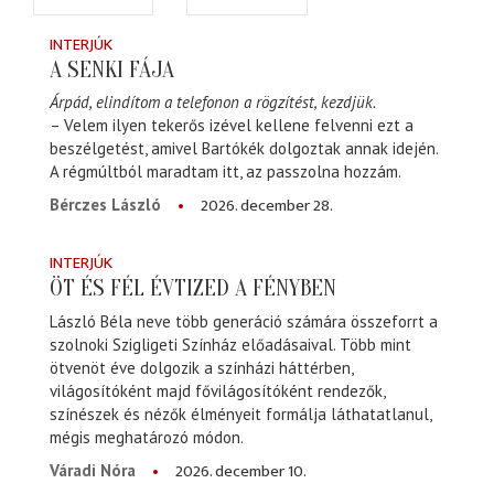
INTERJÚK
A SENKI FÁJA
Árpád, elindítom a telefonon a rögzítést, kezdjük.
– Velem ilyen tekerős izével kellene felvenni ezt a
beszélgetést, amivel Bartókék dolgoztak annak idején.
A régmúltból maradtam itt, az passzolna hozzám.
2026. december 28.
Bérczes László
INTERJÚK
ÖT ÉS FÉL ÉVTIZED A FÉNYBEN
László Béla neve több generáció számára összeforrt a
szolnoki Szigligeti Színház előadásaival. Több mint
ötvenöt éve dolgozik a színházi háttérben,
világosítóként majd fővilágosítóként rendezők,
színészek és nézők élményeit formálja láthatatlanul,
mégis meghatározó módon.
2026. december 10.
Váradi Nóra