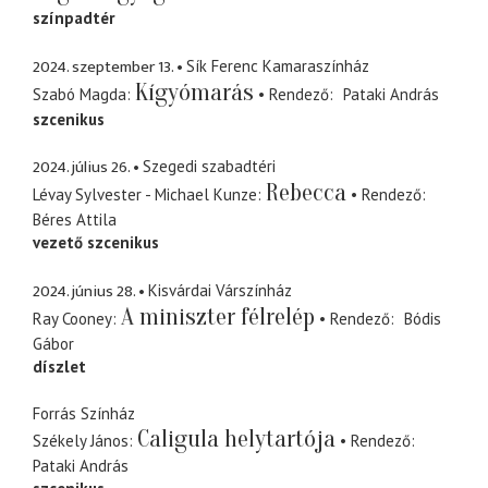
színpadtér
2024. szeptember 13.
Sík Ferenc Kamaraszínház
Kígyómarás
Szabó Magda
Rendező
Pataki András
szcenikus
2024. július 26.
Szegedi szabadtéri
Rebecca
Lévay Sylvester - Michael Kunze
Rendező
Béres Attila
vezető szcenikus
2024. június 28.
Kisvárdai Várszínház
A miniszter félrelép
Ray Cooney
Rendező
Bódis
Gábor
díszlet
Forrás Színház
Caligula helytartója
Székely János
Rendező
Pataki András