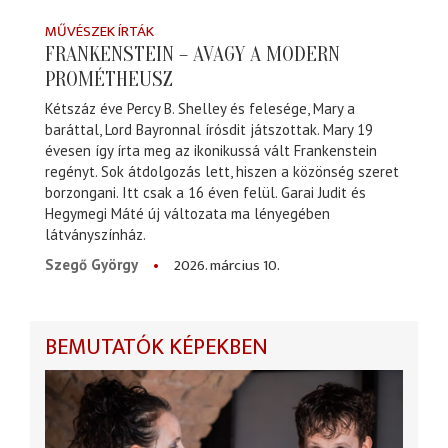
MŰVÉSZEK ÍRTÁK
FRANKENSTEIN – AVAGY A MODERN
PROMÉTHEUSZ
Kétszáz éve Percy B. Shelley és felesége, Mary a
baráttal, Lord Bayronnal írósdit játszottak. Mary 19
évesen így írta meg az ikonikussá vált Frankenstein
regényt. Sok átdolgozás lett, hiszen a közönség szeret
borzongani. Itt csak a 16 éven felül. Garai Judit és
Hegymegi Máté új változata ma lényegében
látványszínház.
2026. március 10.
Szegő György
BEMUTATÓK KÉPEKBEN