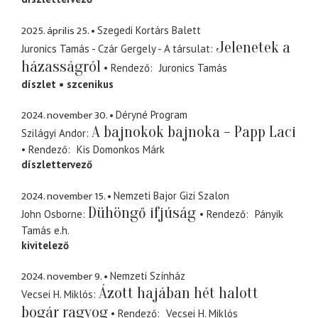
2025. április 25.
Szegedi Kortárs Balett
Jelenetek a
Juronics Tamás - Czár Gergely - A társulat
házasságról
Rendező
Juronics Tamás
díszlet
szcenikus
2024. november 30.
Déryné Program
A bajnokok bajnoka – Papp Laci
Szilágyi Andor
Rendező
Kis Domonkos Márk
díszlettervező
2024. november 15.
Nemzeti Bajor Gizi Szalon
Dühöngő ifjúság
John Osborne
Rendező
Pányik
Tamás
e.h.
kivitelező
2024. november 9.
Nemzeti Színház
Ázott hajában hét halott
Vecsei H. Miklós
bogár ragyog
Rendező
Vecsei H. Miklós