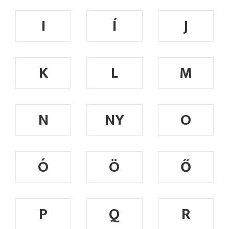
I
Í
J
K
L
M
N
NY
O
Ó
Ö
Ő
P
Q
R