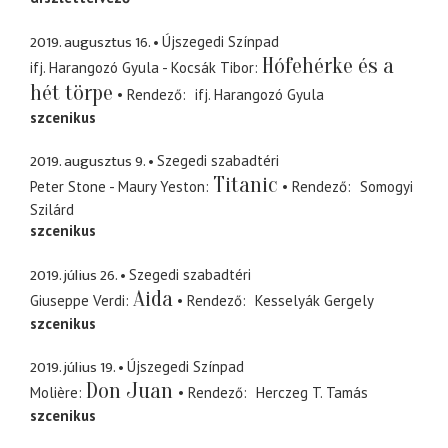
2019. augusztus 16.
Újszegedi Színpad
Hófehérke és a
ifj. Harangozó Gyula - Kocsák Tibor
hét törpe
Rendező
ifj. Harangozó Gyula
szcenikus
2019. augusztus 9.
Szegedi szabadtéri
Titanic
Peter Stone - Maury Yeston
Rendező
Somogyi
Szilárd
szcenikus
2019. július 26.
Szegedi szabadtéri
Aida
Giuseppe Verdi
Rendező
Kesselyák Gergely
szcenikus
2019. július 19.
Újszegedi Színpad
Don Juan
Molière
Rendező
Herczeg T. Tamás
szcenikus