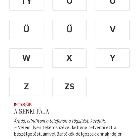
TY
U
Ú
Ü
Ű
V
W
X
Y
Z
ZS
INTERJÚK
A SENKI FÁJA
Árpád, elindítom a telefonon a rögzítést, kezdjük.
– Velem ilyen tekerős izével kellene felvenni ezt a
beszélgetést, amivel Bartókék dolgoztak annak idején.