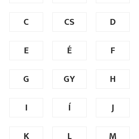
C
CS
D
E
É
F
G
GY
H
I
Í
J
K
L
M