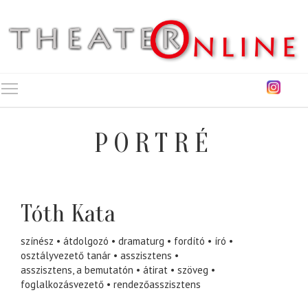
Toggle main menu visibility
PORTRÉ
Tóth Kata
színész
átdolgozó
dramaturg
fordító
író
osztályvezető tanár
asszisztens
asszisztens, a bemutatón
átirat
szöveg
foglalkozásvezető
rendezőasszisztens