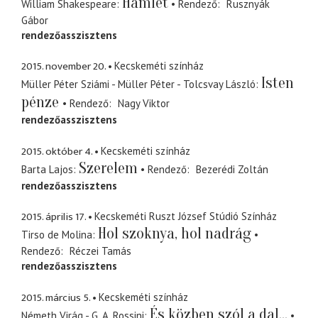
Hamlet
William Shakespeare
Rendező
Rusznyák
Gábor
rendezőasszisztens
2015. november 20.
Kecskeméti színház
Isten
Müller Péter Sziámi - Müller Péter - Tolcsvay László
pénze
Rendező
Nagy Viktor
rendezőasszisztens
2015. október 4.
Kecskeméti színház
Szerelem
Barta Lajos
Rendező
Bezerédi Zoltán
rendezőasszisztens
2015. április 17.
Kecskeméti Ruszt József Stúdió Színház
Hol szoknya, hol nadrág
Tirso de Molina
Rendező
Réczei Tamás
rendezőasszisztens
2015. március 5.
Kecskeméti színház
És közben szól a dal...
Németh Virág - G. A. Rossini