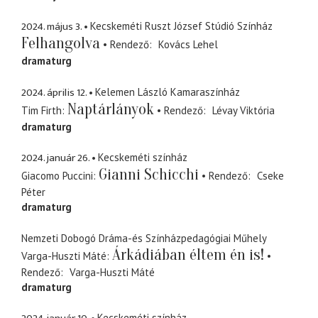
2024. május 3.
Kecskeméti Ruszt József Stúdió Színház
Felhangolva
Rendező
Kovács Lehel
dramaturg
2024. április 12.
Kelemen László Kamaraszínház
Naptárlányok
Tim Firth
Rendező
Lévay Viktória
dramaturg
2024. január 26.
Kecskeméti színház
Gianni Schicchi
Giacomo Puccini
Rendező
Cseke
Péter
dramaturg
Nemzeti Dobogó Dráma-és Színházpedagógiai Műhely
Árkádiában éltem én is!
Varga-Huszti Máté
Rendező
Varga-Huszti Máté
dramaturg
Kecskeméti színház