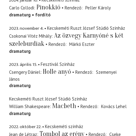
2024. január 10.
Pinokkió
Carlo Collodi
Rendező
Peller Károly
dramaturg
fordító
2023. november 4.
Kecskeméti Ruszt József Stúdió Színház
Az özvegy Karnyóné s két
Csokonai Vitéz Mihály
szeleburdiak
Rendező
Márkó Eszter
dramaturg
2023. április 15.
Fesztivál Színház
Holle anyó
Csengery Dániel
Rendező
Szemenyei
János
dramaturg
Kecskeméti Ruszt József Stúdió Színház
Macbeth
William Shakespeare
Rendező
Kovács Lehel
dramaturg
2022. október 22.
Kecskeméti színház
Tombol az erény
Jean de Létraz
Rendező
Cseke