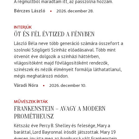
A régmúltból maradtam itt, az passzolna hozzám.
2026. december 28.
Bérczes László
INTERJÚK
ÖT ÉS FÉL ÉVTIZED A FÉNYBEN
László Béla neve több generáció számára összeforrt a
szolnoki Szigligeti Színház előadásaival. Több mint
ötvenöt éve dolgozik a színházi háttérben,
világosítóként majd fővilágosítóként rendezők,
színészek és nézők élményeit formálja láthatatlanul,
mégis meghatározó módon.
2026. december 10.
Váradi Nóra
MŰVÉSZEK ÍRTÁK
FRANKENSTEIN – AVAGY A MODERN
PROMÉTHEUSZ
Kétszáz éve Percy B. Shelley és felesége, Mary a
baráttal, Lord Bayronnal írósdit játszottak. Mary 19
évesen így írta meg az ikonikussá vált Frankenstein