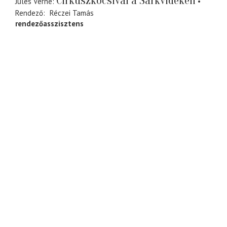
Cirkuszkocsival a Sarkvidéken
Jules Verne
Rendező
Réczei Tamás
rendezőasszisztens