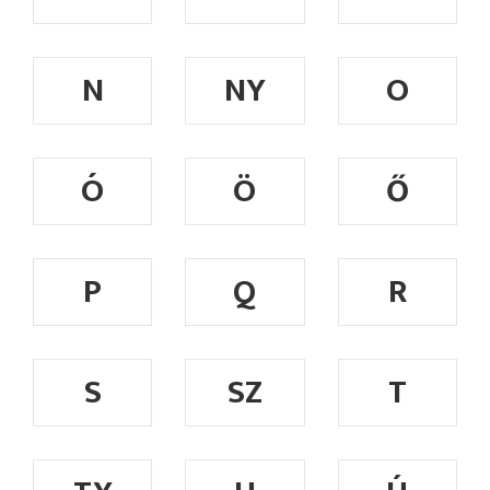
N
NY
O
Ó
Ö
Ő
P
Q
R
S
SZ
T