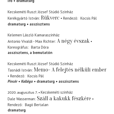
író
dramaturg
Kecskeméti Ruszt József Stúdió Színház
Rükverc
Kerékgyártó István
Rendező
Kocsis Pál
dramaturg
asszisztens
Kelemen László Kamaraszínház
A négy évszak
Antonio Vivaldi - Max Richter
Koreográfus
Barta Dóra
asszisztens, a bemutatón
Kecskeméti Ruszt József Stúdió Színház
Memo- A felejtés nélküli ember
Tasnádi István
Rendező
Kocsis Pál
Pincér
Kolléga
dramaturg
asszisztens
2020. augusztus 7.
Kecskeméti színház
Száll a kakukk fészkére
Dale Wasserman
Rendező
Bagó Bertalan
dramaturg