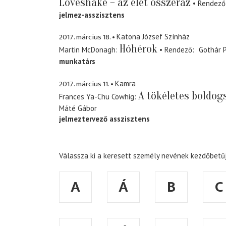
Loveshake – az élet összeráz
Rendező
jelmez-asszisztens
2017. március 18.
Katona József Színház
Hóhérok
Martin McDonagh
Rendező
Gothár 
munkatárs
2017. március 11.
Kamra
A tökéletes boldog
Frances Ya-Chu Cowhig
Máté Gábor
jelmeztervező asszisztens
Válassza ki a keresett személy nevének kezdőbetűj
A
Á
B
C