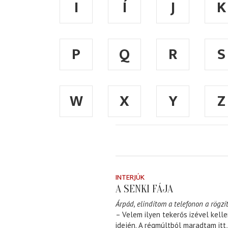
I
Í
J
K
P
Q
R
S
W
X
Y
Z
INTERJÚK
A SENKI FÁJA
Árpád, elindítom a telefonon a rögzít
– Velem ilyen tekerős izével kell
idején. A régmúltból maradtam itt