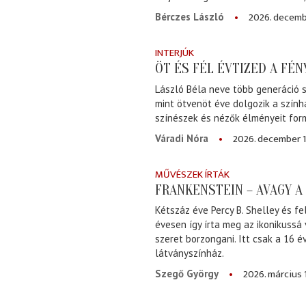
2026. decemb
Bérczes László
INTERJÚK
ÖT ÉS FÉL ÉVTIZED A FÉ
László Béla neve több generáció s
mint ötvenöt éve dolgozik a szính
színészek és nézők élményeit for
2026. december 1
Váradi Nóra
MŰVÉSZEK ÍRTÁK
FRANKENSTEIN – AVAGY 
Kétszáz éve Percy B. Shelley és fe
évesen így írta meg az ikonikussá
szeret borzongani. Itt csak a 16 
látványszínház.
2026. március 
Szegő György