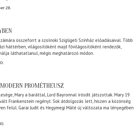
er 28.
NYBEN
zámára összeforrt a szolnoki Szigligeti Színház előadásaival. Több
ázi háttérben, világosítóként majd fővilágosítóként rendezők,
málja láthatatlanul, mégis meghatározó módon.
0.
A MODERN PROMÉTHEUSZ
lesége, Mary a baráttal, Lord Bayronnal írósdit játszottak. Mary 19
 vált Frankenstein regényt. Sok átdolgozás lett, hiszen a közönség
éven felül. Garai Judit és Hegymegi Máté új változata ma lényegében
10.