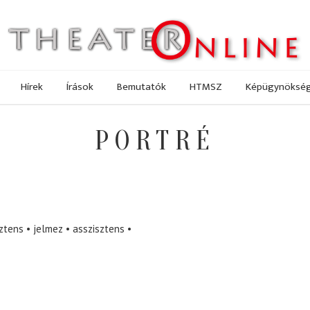
Hírek
Írások
Bemutatók
HTMSZ
Képügynöksé
PORTRÉ
ztens
jelmez
asszisztens