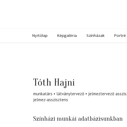
Nyitólap
Képgaléria
Színházak
Portré
Tóth Hajni
munkatárs
látványtervező
jelmeztervező asszis
jelmez-asszisztens
Színházi munkái adatbázisunkban