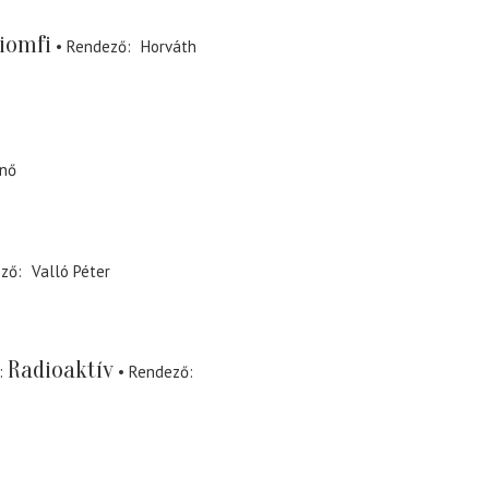
liomfi
Rendező
Horváth
enő
ező
Valló Péter
Radioaktív
Rendező