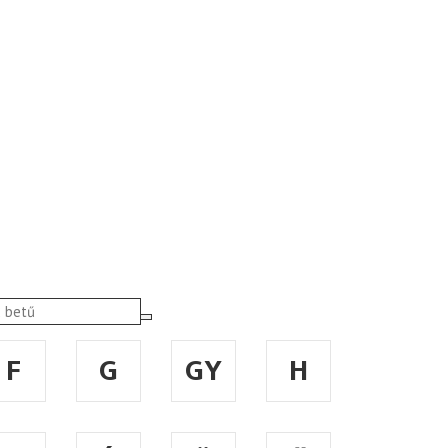
F
G
GY
H