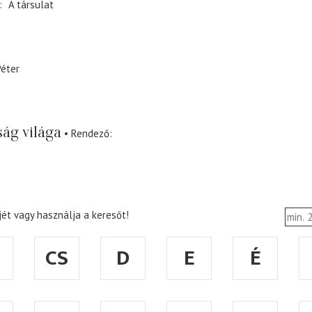
A társulat
Péter
ság világa
Rendező
ét vagy használja a keresőt!
CS
D
E
É