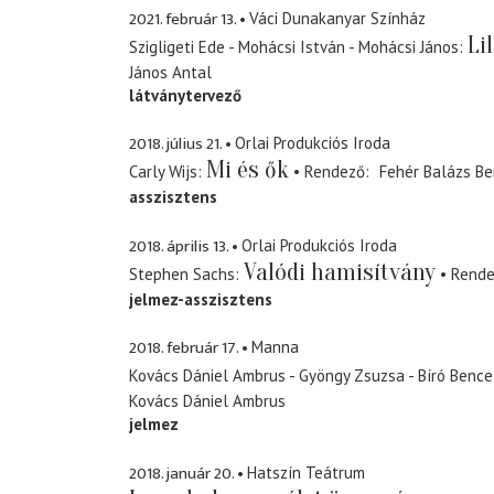
2021. február 13.
Váci Dunakanyar Színház
Li
Szigligeti Ede - Mohácsi István - Mohácsi János
János Antal
látványtervező
2018. július 21.
Orlai Produkciós Iroda
Mi és ők
Carly Wijs
Rendező
Fehér Balázs B
asszisztens
2018. április 13.
Orlai Produkciós Iroda
Valódi hamisítvány
Stephen Sachs
Rend
jelmez-asszisztens
2018. február 17.
Manna
Kovács Dániel Ambrus - Gyöngy Zsuzsa - Bíró Bence
Kovács Dániel Ambrus
jelmez
2018. január 20.
Hatszín Teátrum