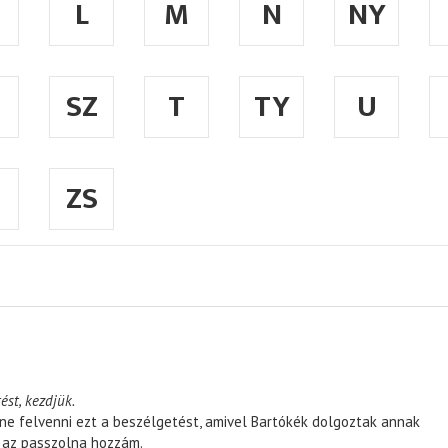
L
M
N
NY
SZ
T
TY
U
ZS
ést, kezdjük.
ene felvenni ezt a beszélgetést, amivel Bartókék dolgoztak annak
, az passzolna hozzám.