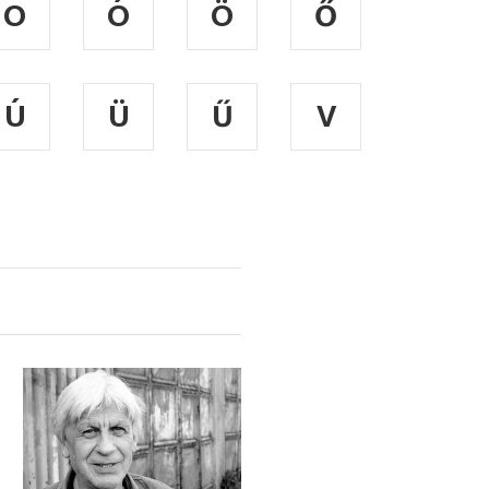
O
Ó
Ö
Ő
Ú
Ü
Ű
V