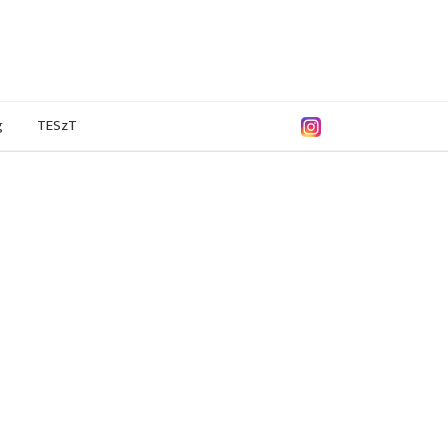
g
TESzT