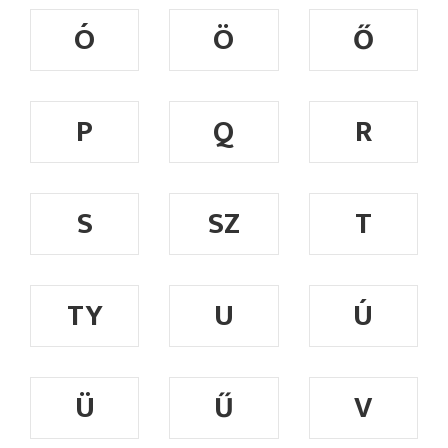
Ó
Ö
Ő
P
Q
R
S
SZ
T
TY
U
Ú
Ü
Ű
V