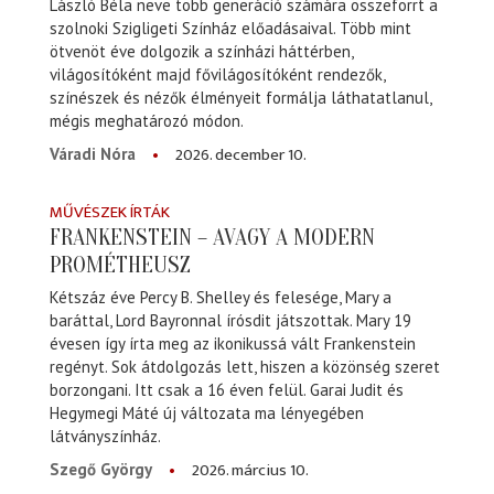
László Béla neve több generáció számára összeforrt a
szolnoki Szigligeti Színház előadásaival. Több mint
ötvenöt éve dolgozik a színházi háttérben,
világosítóként majd fővilágosítóként rendezők,
színészek és nézők élményeit formálja láthatatlanul,
mégis meghatározó módon.
2026. december 10.
Váradi Nóra
MŰVÉSZEK ÍRTÁK
FRANKENSTEIN – AVAGY A MODERN
PROMÉTHEUSZ
Kétszáz éve Percy B. Shelley és felesége, Mary a
baráttal, Lord Bayronnal írósdit játszottak. Mary 19
évesen így írta meg az ikonikussá vált Frankenstein
regényt. Sok átdolgozás lett, hiszen a közönség szeret
borzongani. Itt csak a 16 éven felül. Garai Judit és
Hegymegi Máté új változata ma lényegében
látványszínház.
2026. március 10.
Szegő György