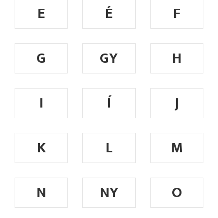
E
É
F
G
GY
H
I
Í
J
K
L
M
N
NY
O