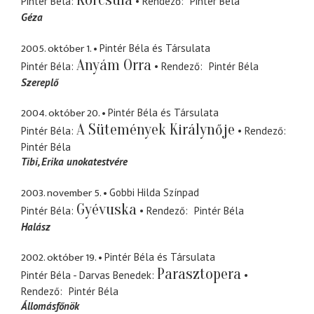
Korcsula
Pintér Béla
Rendező
Pintér Béla
Géza
2005. október 1.
Pintér Béla és Társulata
Anyám Orra
Pintér Béla
Rendező
Pintér Béla
Szereplő
2004. október 20.
Pintér Béla és Társulata
A Sütemények Királynője
Pintér Béla
Rendező
Pintér Béla
Tibi
Erika unokatestvére
2003. november 5.
Gobbi Hilda Színpad
Gyévuska
Pintér Béla
Rendező
Pintér Béla
Halász
2002. október 19.
Pintér Béla és Társulata
Parasztopera
Pintér Béla - Darvas Benedek
Rendező
Pintér Béla
Állomásfőnök