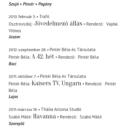
Szujó
Pincér
Pogány
2013. február 5.
Trafó
Jövedelmező állás
Osztrovszkij
Rendező
Vajdai
Vilmos
Juszov
2012. szeptember 28.
Pintér Béla és Társulata
A 42. hét
Pintér Béla
Rendező
Pintér Béla
Boci
2011. október 7.
Pintér Béla és Társulata
Kaisers TV, Ungarn
Pintér Béla
Rendező
Pintér
Béla
Lajos
2011. március 19.
Thália Arizona Studió
Havanna
Szabó Máté
Rendező
Szabó Máté
Szereplő