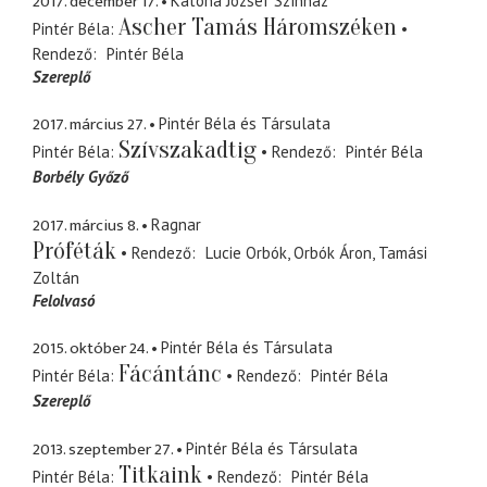
2017. december 17.
Katona József Színház
Ascher Tamás Háromszéken
Pintér Béla
Rendező
Pintér Béla
Szereplő
2017. március 27.
Pintér Béla és Társulata
Szívszakadtig
Pintér Béla
Rendező
Pintér Béla
Borbély Győző
2017. március 8.
Ragnar
Próféták
Rendező
Lucie Orbók
Orbók Áron
Tamási
Zoltán
Felolvasó
2015. október 24.
Pintér Béla és Társulata
Fácántánc
Pintér Béla
Rendező
Pintér Béla
Szereplő
2013. szeptember 27.
Pintér Béla és Társulata
Titkaink
Pintér Béla
Rendező
Pintér Béla