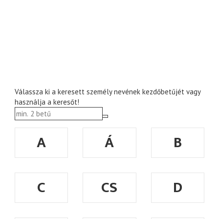
Válassza ki a keresett személy nevének kezdőbetűjét vagy
használja a keresőt!
A
Á
B
C
CS
D