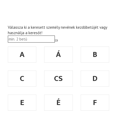
Válassza ki a keresett személy nevének kezdőbetűjét vagy
használja a keresőt!
A
Á
B
C
CS
D
E
É
F