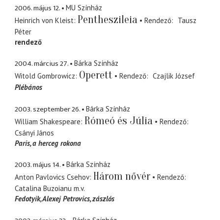
2006. május 12.
MU Színház
Pentheszileia
Heinrich von Kleist
Rendező
Tausz
Péter
rendező
2004. március 27.
Bárka Színház
Operett
Witold Gombrowicz
Rendező
Czajlik József
Plébános
2003. szeptember 26.
Bárka Színház
Rómeó és Júlia
William Shakespeare
Rendező
Csányi János
Paris
a herceg rokona
2003. május 14.
Bárka Színház
Három nővér
Anton Pavlovics Csehov
Rendező
Catalina Buzoianu
m.v.
Fedotyik, Alexej Petrovics
zászlós