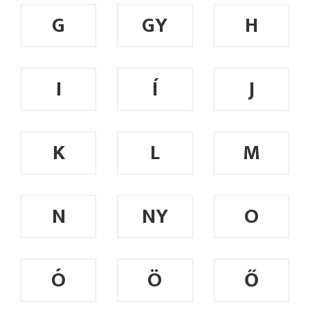
G
GY
H
I
Í
J
K
L
M
N
NY
O
Ó
Ö
Ő