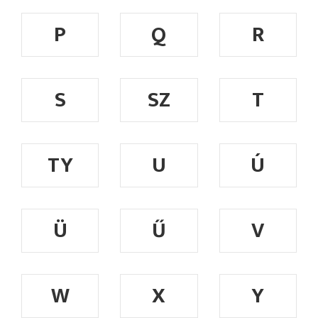
P
Q
R
S
SZ
T
TY
U
Ú
Ü
Ű
V
W
X
Y