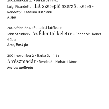
2002. március 22.
Bárka Színház
Hat szereplő szerzőt keres
Luigi Pirandello
Rendező
Catalina Buzoianu
Kisfiú
2002. február 3.
Budaörsi Játékszín
Az Édentől keletre
John Steinbeck
Rendező
Koncz
Gábor
Aron
Trask fia
2001. november 2.
Bárka Színház
A vészmadár
Rendező
Mohácsi János
Közjogi méltóság