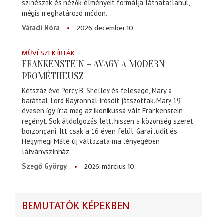
színészek és nézők élményeit formálja láthatatlanul,
mégis meghatározó módon.
2026. december 10.
Váradi Nóra
MŰVÉSZEK ÍRTÁK
FRANKENSTEIN – AVAGY A MODERN
PROMÉTHEUSZ
Kétszáz éve Percy B. Shelley és felesége, Mary a
baráttal, Lord Bayronnal írósdit játszottak. Mary 19
évesen így írta meg az ikonikussá vált Frankenstein
regényt. Sok átdolgozás lett, hiszen a közönség szeret
borzongani. Itt csak a 16 éven felül. Garai Judit és
Hegymegi Máté új változata ma lényegében
látványszínház.
2026. március 10.
Szegő György
BEMUTATÓK KÉPEKBEN