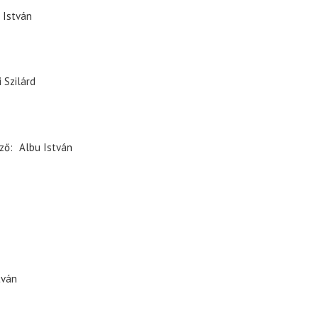
 István
 Szilárd
ző
Albu István
tván