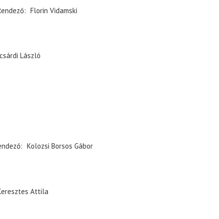
Rendező
Florin Vidamski
csárdi László
endező
Kolozsi Borsos Gábor
Keresztes Attila