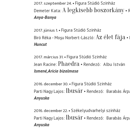
2017. szeptember 24.
Figura Stúdió Színház
A legkisebb boszorkány
Demeter Kata
Anya-Banya
2017. június 1.
Figura Stúdió Színház
Az élet fája
Biró Réka - Moşu Norbert-László
Huncut
2017. március 31.
Figura Stúdió Színház
Phaedra
Jean Racine
Rendező
Albu István
Ismené
Aricia bizalmasa
2016. december 30.
Figura Stúdió Színház
Ibusár
Parti Nagy Lajos
Rendező
Barabás Árp
Anyuska
2016. december 22.
Székelyudvarhelyi színház
Ibusár
Parti Nagy Lajos
Rendező
Barabás Árp
Anyuska