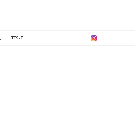
g
TESzT