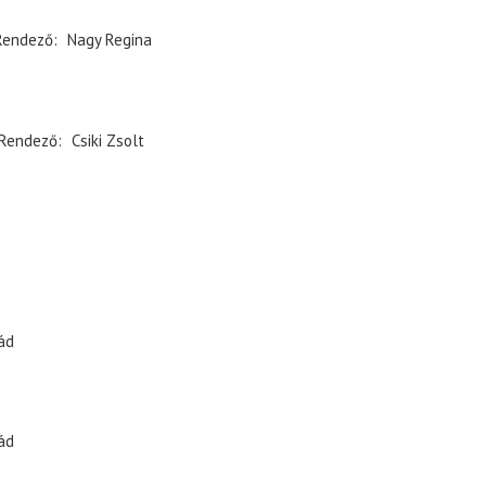
Rendező
Nagy Regina
Rendező
Csiki Zsolt
ád
ád