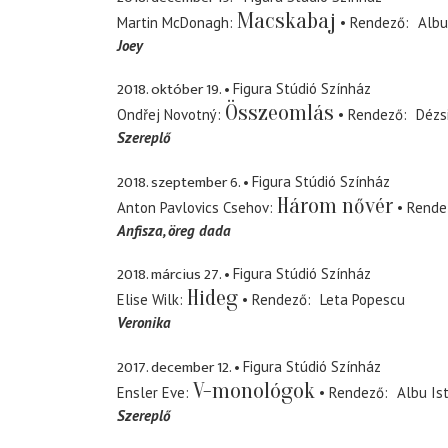
Macskabaj
Martin McDonagh
Rendező
Albu
Joey
2018. október 19.
Figura Stúdió Színház
Összeomlás
Ondřej Novotný
Rendező
Dézsi
Szereplő
2018. szeptember 6.
Figura Stúdió Színház
Három nővér
Anton Pavlovics Csehov
Rende
Anfisza
öreg dada
2018. március 27.
Figura Stúdió Színház
Hideg
Elise Wilk
Rendező
Leta Popescu
Veronika
2017. december 12.
Figura Stúdió Színház
V-monológok
Ensler Eve
Rendező
Albu Is
Szereplő