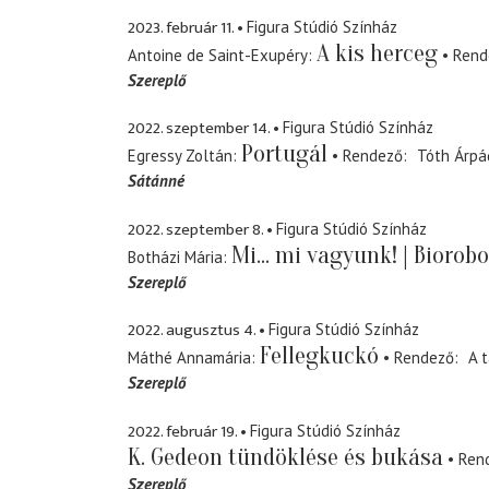
2023. február 11.
Figura Stúdió Színház
A kis herceg
Antoine de Saint-Exupéry
Rend
Szereplő
2022. szeptember 14.
Figura Stúdió Színház
Portugál
Egressy Zoltán
Rendező
Tóth Árpá
Sátánné
2022. szeptember 8.
Figura Stúdió Színház
Mi... mi vagyunk! | Biorobo
Botházi Mária
Szereplő
2022. augusztus 4.
Figura Stúdió Színház
Fellegkuckó
Máthé Annamária
Rendező
A t
Szereplő
2022. február 19.
Figura Stúdió Színház
K. Gedeon tündöklése és bukása
Ren
Szereplő