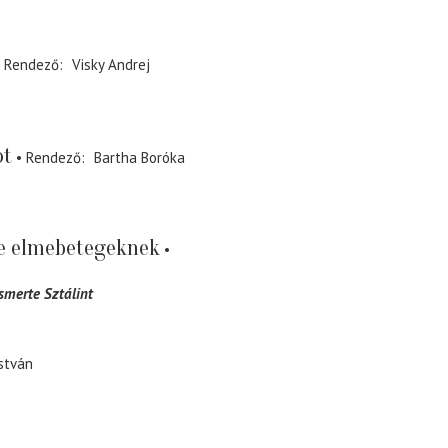
Rendező
Visky Andrej
ot
Rendező
Bartha Boróka
e elmebetegeknek
ismerte Sztálint
stván