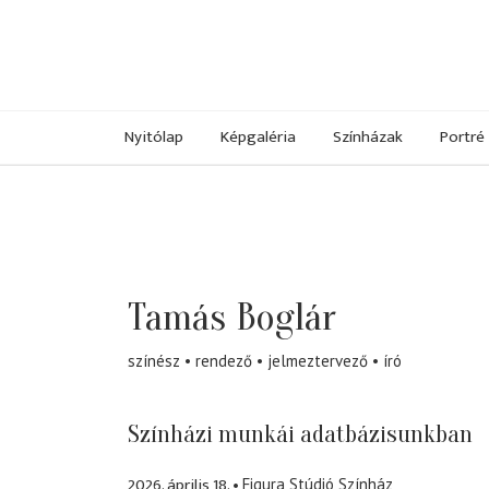
Nyitólap
Képgaléria
Színházak
Portré
Tamás Boglár
színész
rendező
jelmeztervező
író
Színházi munkái adatbázisunkban
2026. április 18.
Figura Stúdió Színház