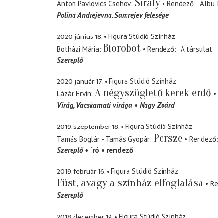
Sirály
Anton Pavlovics Csehov
Rendező
Albu 
Polina Andrejevna
Samrejev felesége
2020. június 18.
Figura Stúdió Színház
Biorobot
Botházi Mária
Rendező
A társulat
Szereplő
2020. január 17.
Figura Stúdió Színház
A négyszögletű kerek erdő
Lázár Ervin
Virág
Vacskamati virága
Nagy Zoárd
2019. szeptember 18.
Figura Stúdió Színház
Persze
Tamás Boglár - Tamás Gyopár
Rendező
Szereplő
író
rendező
2019. február 16.
Figura Stúdió Színház
Füst, avagy a színház elfoglalása
Re
Szereplő
2018. december 19.
Figura Stúdió Színház