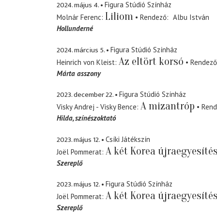
2024. május 4.
Figura Stúdió Színház
Liliom
Molnár Ferenc
Rendező
Albu István
Hollunderné
2024. március 5.
Figura Stúdió Színház
Az eltört korsó
Heinrich von Kleist
Rendező
Márta asszony
2023. december 22.
Figura Stúdió Színház
A mizantróp
Visky Andrej - Visky Bence
Rend
Hilda
színészoktató
2023. május 12.
Csíki Játékszín
A két Korea újraegyesíté
Joël Pommerat
Szereplő
2023. május 12.
Figura Stúdió Színház
A két Korea újraegyesíté
Joël Pommerat
Szereplő