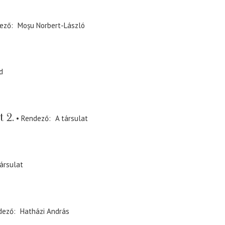
ező
Moșu Norbert-László
d
t 2.
Rendező
A társulat
ársulat
dező
Hatházi András