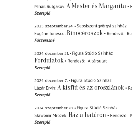
A Mester és Margarita
Mihail Bulgakov
Szereplő
2025. szeptember 24.
Sepsiszentgyörgyi színház
Rinocéroszok
Eugčne Ionesco
Rendező
Bo
Fűszeresné
2024. december 21.
Figura Stúdió Színház
Fordulatok
Rendező
A társulat
Szereplő
2024. december 7.
Figura Stúdió Színház
A kisfiú és az oroszlánok
Lázár Ervin
R
Szereplő
2024. szeptember 28.
Figura Stúdió Színház
Ház a határon
Sławomir Mrožek
Rendező
Szereplő