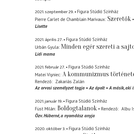
2021. szeptember 29.
Figura Stúdió Színház
Szeretők
Pierre Carlet de Chamblain Marivaux
Lisette
2021. április 27.
Figura Stúdió Színház
Minden egér szereti a sajt
Urbán Gyula
Lidi mama
2021. február 27.
Figura Stúdió Színház
A kommunizmus történet
Matei Vişniec
Rendező
Zakariás Zalán
Az orvosi személyzet tagja
Az ápolt
A másik, aki 
2021. január 19.
Figura Stúdió Színház
Boldogtalanok
Füst Milán
Rendező
Albu I
Özv. Húberné
a nyomdász anyja
2020. október 3.
Figura Stúdió Színház