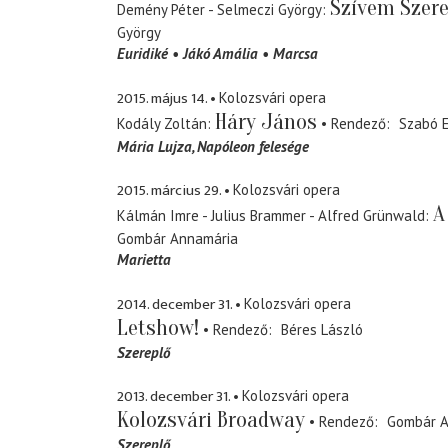
Szívem Szere
Demény Péter - Selmeczi György
György
Euridiké
Jákó Amália
Marcsa
2015. május 14.
Kolozsvári opera
Háry János
Kodály Zoltán
Rendező
Szabó 
Mária Lujza
Napóleon felesége
2015. március 29.
Kolozsvári opera
A
Kálmán Imre - Julius Brammer - Alfred Grünwald
Gombár Annamária
Marietta
2014. december 31.
Kolozsvári opera
Letshow!
Rendező
Béres László
Szereplő
2013. december 31.
Kolozsvári opera
Kolozsvári Broadway
Rendező
Gombár A
Szereplő