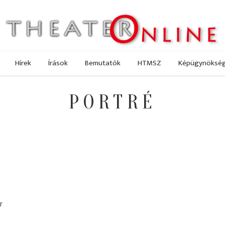
Hírek
Írások
Bemutatók
HTMSZ
Képügynöksé
PORTRÉ
r