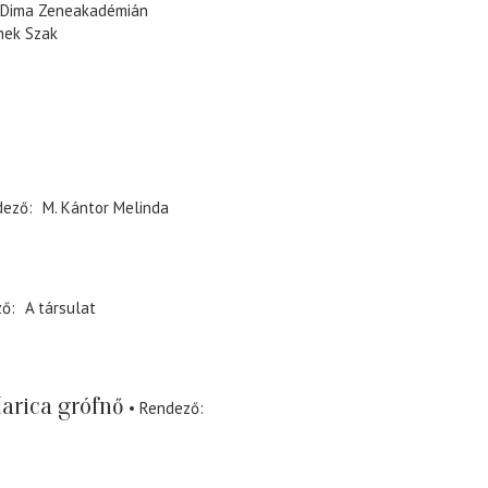
e Dima Zeneakadémián
nek Szak
dező
M. Kántor Melinda
ző
A társulat
arica grófnő
Rendező