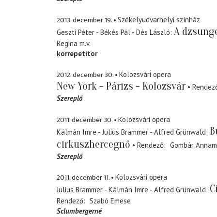
2013. december 19.
Székelyudvarhelyi színház
A dzsunge
Geszti Péter - Békés Pál - Dés László
Regina
m.v.
korrepetitor
2012. december 30.
Kolozsvári opera
New York - Párizs - Kolozsvár
Rendez
Szereplő
2011. december 30.
Kolozsvári opera
B
Kálmán Imre - Julius Brammer - Alfred Grünwald
cirkuszhercegnő
Rendező
Gombár Annam
Szereplő
2011. december 11.
Kolozsvári opera
C
Julius Brammer - Kálmán Imre - Alfred Grünwald
Rendező
Szabó Emese
Sclumbergerné