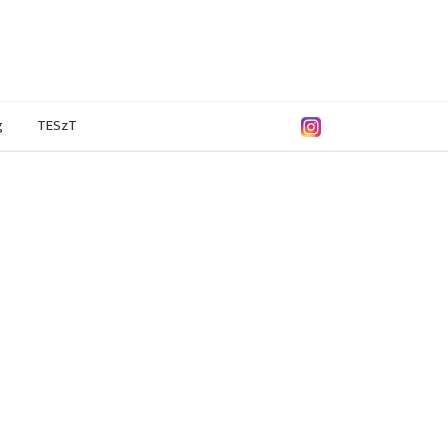
g
TESzT