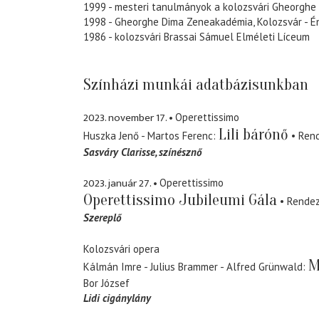
1999 - mesteri tanulmányok a kolozsvári Gheorgh
1998 - Gheorghe Dima Zeneakadémia, Kolozsvár - É
1986 - kolozsvári Brassai Sámuel Elméleti Líceum
Színházi munkái adatbázisunkban
2023. november 17.
Operettissimo
Lili bárónő
Huszka Jenő - Martos Ferenc
Ren
Sasváry Clarisse
színésznő
2023. január 27.
Operettissimo
Operettissimo Jubileumi Gála
Rende
Szereplő
Kolozsvári opera
M
Kálmán Imre - Julius Brammer - Alfred Grünwald
Bor József
Lidi cigánylány