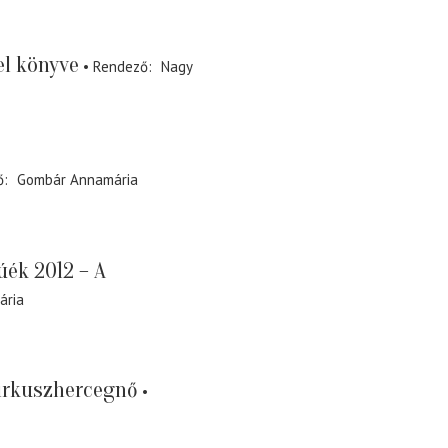
l könyve
Rendező
Nagy
ő
Gombár Annamária
úék 2012 – A
ária
irkuszhercegnő