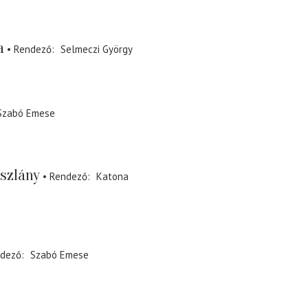
a
Rendező
Selmeczi György
Szabó Emese
észlány
Rendező
Katona
dező
Szabó Emese