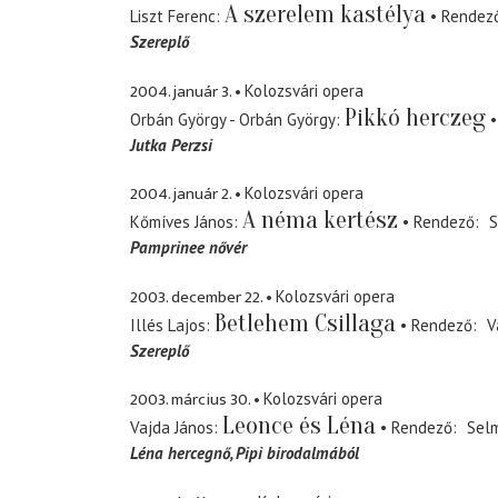
A szerelem kastélya
Liszt Ferenc
Rendez
Szereplő
2004. január 3.
Kolozsvári opera
Pikkó herczeg
Orbán György - Orbán György
Jutka Perzsi
2004. január 2.
Kolozsvári opera
A néma kertész
Kőmíves János
Rendező
S
Pamprinee nővér
2003. december 22.
Kolozsvári opera
Betlehem Csillaga
Illés Lajos
Rendező
V
Szereplő
2003. március 30.
Kolozsvári opera
Leonce és Léna
Vajda János
Rendező
Selm
Léna hercegnő
Pipi birodalmából