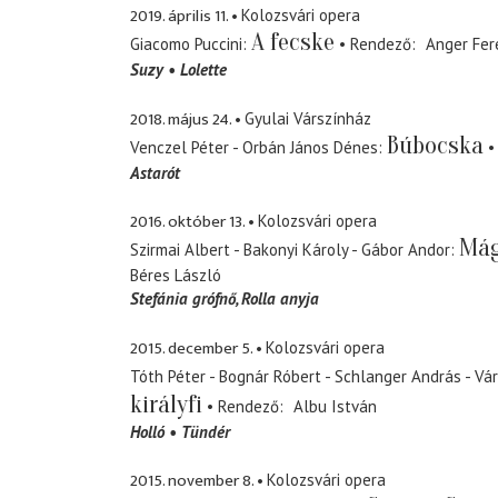
2019. április 11.
Kolozsvári opera
A fecske
Giacomo Puccini
Rendező
Anger Fer
Suzy
Lolette
2018. május 24.
Gyulai Várszínház
Búbocska
Venczel Péter - Orbán János Dénes
Astarót
2016. október 13.
Kolozsvári opera
Mág
Szirmai Albert - Bakonyi Károly - Gábor Andor
Béres László
Stefánia grófnő
Rolla anyja
2015. december 5.
Kolozsvári opera
Tóth Péter - Bognár Róbert - Schlanger András - Vá
királyfi
Rendező
Albu István
Holló
Tündér
2015. november 8.
Kolozsvári opera