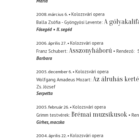
Mária
2008. március 6.
Kolozsvári opera
A gólyakalif
Balla Zsófia - Gyöngyösi Levente
Fősegéd
II. segéd
2006. április 27.
Kolozsvári opera
Asszonyháború
Franz Schubert
Rendező
Barbara
2005. december 6.
Kolozsvári opera
Az álruhás kert
Wolfgang Amadeus Mozart
Zs. József
Serpetta
2005. február 26.
Kolozsvári opera
Brémai muzsikusok
Grimm testvérek
Ren
Girhes
macska
2004. április 22.
Kolozsvári opera