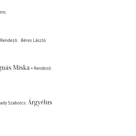
enc
Rendező
Béres László
nás Miska
Rendező
Árgyélus
rady Szabolcs