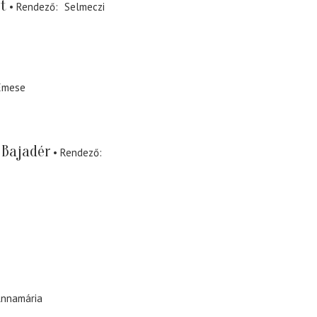
t
Rendező
Selmeczi
Emese
 Bajadér
Rendező
nnamária