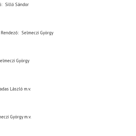
ő
Silló Sándor
Rendező
Selmeczi György
elmeczi György
adas László
m.v.
eczi György
m.v.