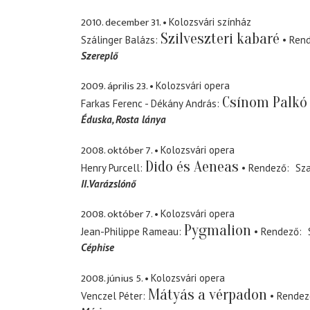
2010. december 31.
Kolozsvári színház
Szilveszteri kabaré
Szálinger Balázs
Ren
Szereplő
2009. április 23.
Kolozsvári opera
Csínom Palkó
Farkas Ferenc - Dékány András
Éduska
Rosta lánya
2008. október 7.
Kolozsvári opera
Dido és Aeneas
Henry Purcell
Rendező
Sz
II.Varázslónő
2008. október 7.
Kolozsvári opera
Pygmalion
Jean-Philippe Rameau
Rendező
Céphise
2008. június 5.
Kolozsvári opera
Mátyás a vérpadon
Venczel Péter
Rendez