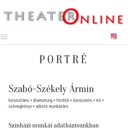
Toggle main menu visibility
PORTRÉ
Szabó-Székely Ármin
konzultáns
dramaturg
fordító
konzulens
író
szövegkönyv
alkotó munkatárs
Színházi munkái adatbázisunkban