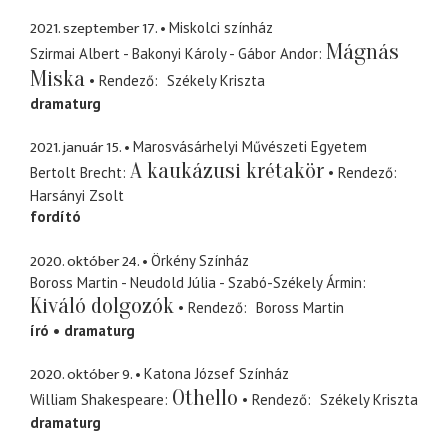
2021. szeptember 17.
Miskolci színház
Mágnás
Szirmai Albert - Bakonyi Károly - Gábor Andor
Miska
Rendező
Székely Kriszta
dramaturg
2021. január 15.
Marosvásárhelyi Művészeti Egyetem
A kaukázusi krétakör
Bertolt Brecht
Rendező
Harsányi Zsolt
fordító
2020. október 24.
Örkény Színház
Boross Martin - Neudold Júlia - Szabó-Székely Ármin
Kiváló dolgozók
Rendező
Boross Martin
író
dramaturg
2020. október 9.
Katona József Színház
Othello
William Shakespeare
Rendező
Székely Kriszta
dramaturg