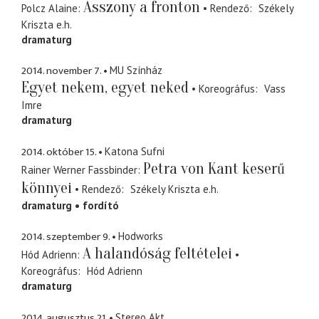
Asszony a fronton
Polcz Alaine
Rendező
Székely
Kriszta
e.h.
dramaturg
2014. november 7.
MU Színház
Egyet nekem, egyet neked
Koreográfus
Vass
Imre
dramaturg
2014. október 15.
Katona Sufni
Petra von Kant keserű
Rainer Werner Fassbinder
könnyei
Rendező
Székely Kriszta
e.h.
dramaturg
fordító
2014. szeptember 9.
Hodworks
A halandóság feltételei
Hód Adrienn
Koreográfus
Hód Adrienn
dramaturg
2014. augusztus 21.
Stereo Akt