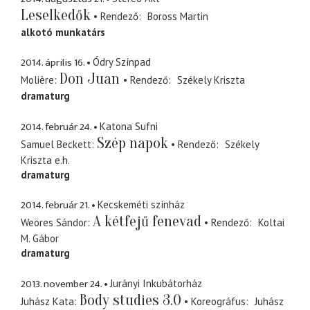
Leselkedők
Rendező
Boross Martin
alkotó munkatárs
2014. április 16.
Ódry Színpad
Don Juan
Molière
Rendező
Székely Kriszta
dramaturg
2014. február 24.
Katona Sufni
Szép napok
Samuel Beckett
Rendező
Székely
Kriszta
e.h.
dramaturg
2014. február 21.
Kecskeméti színház
A kétfejű fenevad
Weöres Sándor
Rendező
Koltai
M. Gábor
dramaturg
2013. november 24.
Jurányi Inkubátorház
Body studies 3.0
Juhász Kata
Koreográfus
Juhász