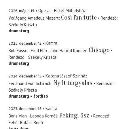
2026. május 15.
Opera – Eiffel Műhelyház
Così fan tutte
Wolfgang Amadeus Mozart
Rendező
Székely Kriszta
dramaturg
2025. december 12.
Kamra
Chicago
Bob Fosse - Fred Ebb - John Harold Kander
Rendező
Székely Kriszta
dramaturg
2024. december 13.
Katona József Színház
Nyílt tárgyalás
Ferdinand von Schirach
Rendező
Székely Kriszta
dramaturg
fordító
2023. december 15.
Kamra
Pekingi ősz
Boris Vian - Laboda Kornél
Rendező
Fehér Balázs Benő
konzulens