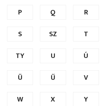
P
Q
R
S
SZ
T
TY
U
Ú
Ü
Ű
V
W
X
Y