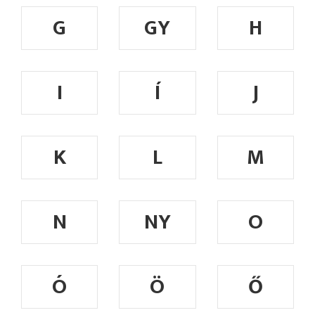
G
GY
H
I
Í
J
K
L
M
N
NY
O
Ó
Ö
Ő