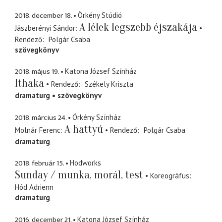
2018. december 18.
Örkény Stúdió
A lélek legszebb éjszakája
Jászberényi Sándor
Rendező
Polgár Csaba
szövegkönyv
2018. május 19.
Katona József Színház
Ithaka
Rendező
Székely Kriszta
dramaturg
szövegkönyv
2018. március 24.
Örkény Színház
A hattyú
Molnár Ferenc
Rendező
Polgár Csaba
dramaturg
2018. február 15.
Hodworks
Sunday / munka, morál, test
Koreográfus
Hód Adrienn
dramaturg
2016. december 21.
Katona József Színház