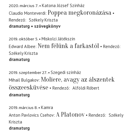
2020. március 7.
Katona József Színház
Poppea megkoronázása
Claudio Monteverdi
Rendező
Székely Kriszta
dramaturg
szövegkönyv
2019. október 5.
Miskolci Játékszín
Nem félünk a farkastól
Edward Albee
Rendező
Székely Kriszta
dramaturg
2019. szeptember 27.
Szegedi színház
Moliere, avagy az álszentek
Mihail Bulgakov
összeesküvése
Rendező
Alföldi Róbert
dramaturg
2019. március 8.
Kamra
A Platonov
Anton Pavlovics Csehov
Rendező
Székely
Kriszta
dramaturg