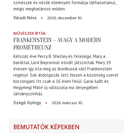
színészek és nézők élményeit formálja láthatatlanul,
mégis meghatározó módon.
2026. december 10.
Váradi Nóra
MŰVÉSZEK ÍRTÁK
FRANKENSTEIN – AVAGY A MODERN
PROMÉTHEUSZ
Kétszáz éve Percy B. Shelley és felesége, Mary a
baráttal, Lord Bayronnal írósdit játszottak. Mary 19
évesen így írta meg az ikonikussá vált Frankenstein
regényt. Sok átdolgozás lett, hiszen a közönség szeret
borzongani. Itt csak a 16 éven felül. Garai Judit és
Hegymegi Máté új változata ma lényegében
látványszínház.
2026. március 10.
Szegő György
BEMUTATÓK KÉPEKBEN