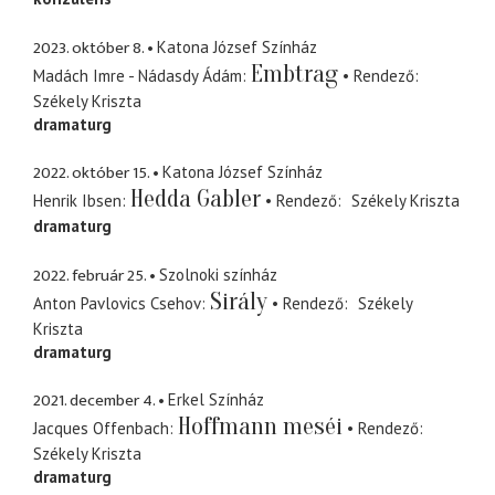
2023. október 8.
Katona József Színház
Embtrag
Madách Imre - Nádasdy Ádám
Rendező
Székely Kriszta
dramaturg
2022. október 15.
Katona József Színház
Hedda Gabler
Henrik Ibsen
Rendező
Székely Kriszta
dramaturg
2022. február 25.
Szolnoki színház
Sirály
Anton Pavlovics Csehov
Rendező
Székely
Kriszta
dramaturg
2021. december 4.
Erkel Színház
Hoffmann meséi
Jacques Offenbach
Rendező
Székely Kriszta
dramaturg