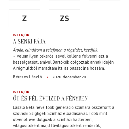
Z
ZS
INTERJÚK
A SENKI FÁJA
Árpád, elindítom a telefonon a rögzítést, kezdjük.
– Velem ilyen tekerős izével kellene felvenni ezt a
beszélgetést, amivel Bartókék dolgoztak annak idején.
A régmúltból maradtam itt, az passzolna hozzám.
2026. december 28.
Bérczes László
INTERJÚK
ÖT ÉS FÉL ÉVTIZED A FÉNYBEN
László Béla neve több generáció számára összeforrt a
szolnoki Szigligeti Színház előadásaival. Több mint
ötvenöt éve dolgozik a színházi háttérben,
világosítóként majd fővilágosítóként rendezők,