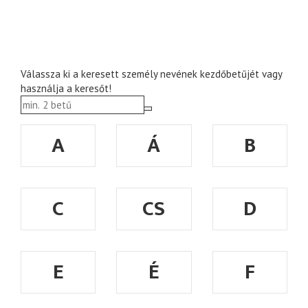
Válassza ki a keresett személy nevének kezdőbetűjét vagy
használja a keresőt!
A
Á
B
C
CS
D
E
É
F