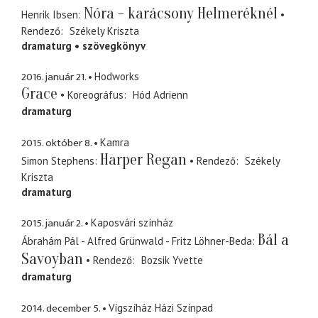
Nóra - karácsony Helmeréknél
Henrik Ibsen
Rendező
Székely Kriszta
dramaturg
szövegkönyv
2016. január 21.
Hodworks
Grace
Koreográfus
Hód Adrienn
dramaturg
2015. október 8.
Kamra
Harper Regan
Simon Stephens
Rendező
Székely
Kriszta
dramaturg
2015. január 2.
Kaposvári színház
Bál a
Ábrahám Pál - Alfred Grünwald - Fritz Löhner-Beda
Savoyban
Rendező
Bozsik Yvette
dramaturg
2014. december 5.
Vígszíház Házi Színpad