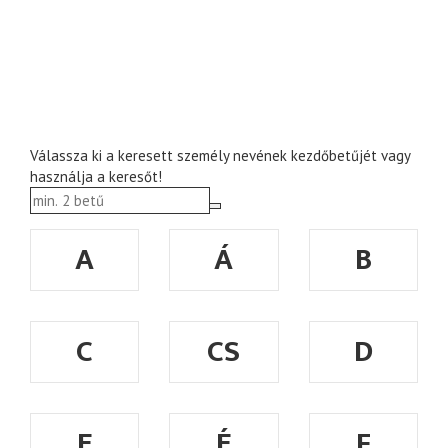
Válassza ki a keresett személy nevének kezdőbetűjét vagy
használja a keresőt!
A
Á
B
C
CS
D
E
É
F