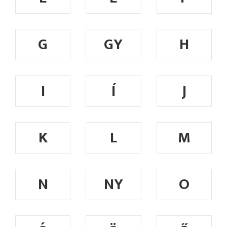
G
GY
H
I
Í
J
K
L
M
N
NY
O