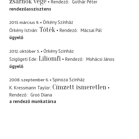
zsarnok vége
Rendező
Gothár Péter
rendezőasszisztens
2013. március 9.
Örkény Színház
Tóték
Örkény István
Rendező
Mácsai Pál
ügyelő
2012. október 5.
Örkény Színház
Liliomfi
Szigligeti Ede
Rendező
Mohácsi János
ügyelő
2008. szeptember 6.
Spinoza Színház
Címzett ismeretlen
K. Kressmann Taylor
Rendező
Groó Diana
a rendező munkatársa