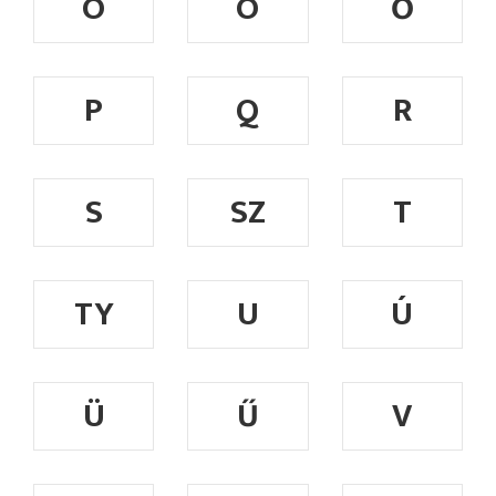
Ó
Ö
Ő
P
Q
R
S
SZ
T
TY
U
Ú
Ü
Ű
V