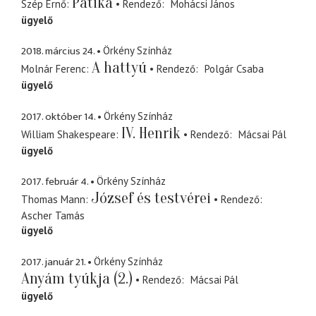
Patika
Szép Ernő
Rendező
Mohácsi János
ügyelő
2018. március 24.
Örkény Színház
A hattyú
Molnár Ferenc
Rendező
Polgár Csaba
ügyelő
2017. október 14.
Örkény Színház
IV. Henrik
William Shakespeare
Rendező
Mácsai Pál
ügyelő
2017. február 4.
Örkény Színház
József és testvérei
Thomas Mann
Rendező
Ascher Tamás
ügyelő
2017. január 21.
Örkény Színház
Anyám tyúkja (2.)
Rendező
Mácsai Pál
ügyelő