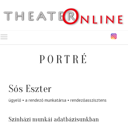
Toggle main menu visibility
PORTRÉ
Sós Eszter
ügyelő
a rendező munkatársa
rendezőasszisztens
Színházi munkái adatbázisunkban