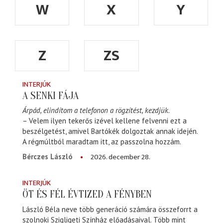
W
X
Y
Z
ZS
INTERJÚK
A SENKI FÁJA
Árpád, elindítom a telefonon a rögzítést, kezdjük.
– Velem ilyen tekerős izével kellene felvenni ezt a
beszélgetést, amivel Bartókék dolgoztak annak idején.
A régmúltból maradtam itt, az passzolna hozzám.
2026. december 28.
Bérczes László
INTERJÚK
ÖT ÉS FÉL ÉVTIZED A FÉNYBEN
László Béla neve több generáció számára összeforrt a
szolnoki Szigligeti Színház előadásaival. Több mint