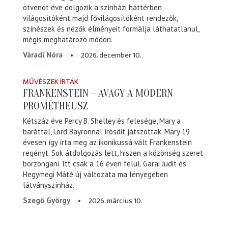
ötvenöt éve dolgozik a színházi háttérben,
világosítóként majd fővilágosítóként rendezők,
színészek és nézők élményeit formálja láthatatlanul,
mégis meghatározó módon.
2026. december 10.
Váradi Nóra
MŰVÉSZEK ÍRTÁK
FRANKENSTEIN – AVAGY A MODERN
PROMÉTHEUSZ
Kétszáz éve Percy B. Shelley és felesége, Mary a
baráttal, Lord Bayronnal írósdit játszottak. Mary 19
évesen így írta meg az ikonikussá vált Frankenstein
regényt. Sok átdolgozás lett, hiszen a közönség szeret
borzongani. Itt csak a 16 éven felül. Garai Judit és
Hegymegi Máté új változata ma lényegében
látványszínház.
2026. március 10.
Szegő György