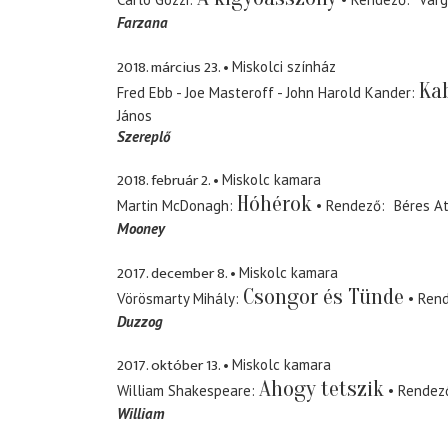
Farzana
2018. március 23.
Miskolci színház
Ka
Fred Ebb - Joe Masteroff - John Harold Kander
János
Szereplő
2018. február 2.
Miskolc kamara
Hóhérok
Martin McDonagh
Rendező
Béres At
Mooney
2017. december 8.
Miskolc kamara
Csongor és Tünde
Vörösmarty Mihály
Ren
Duzzog
2017. október 13.
Miskolc kamara
Ahogy tetszik
William Shakespeare
Rendez
William