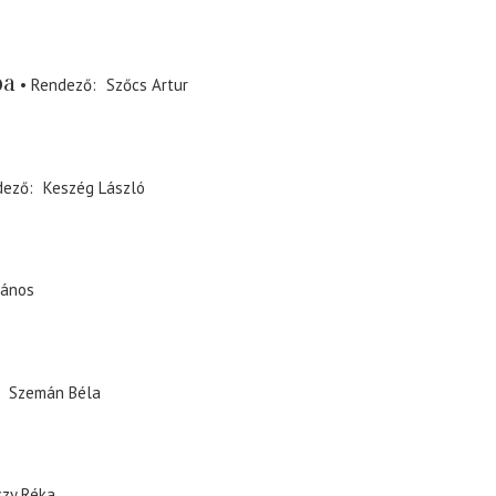
ba
Rendező
Szőcs Artur
dező
Keszég László
János
Szemán Béla
czy Réka