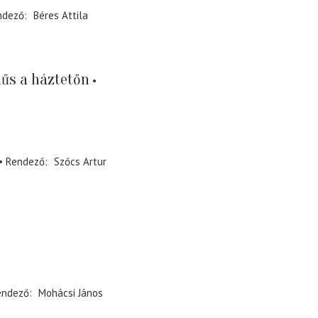
ndező
Béres Attila
űs a háztetőn
Rendező
Szőcs Artur
endező
Mohácsi János