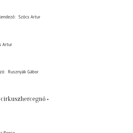
Rendező
Szőcs Artur
s Artur
ző
Rusznyák Gábor
 cirkuszhercegnő
a Bence