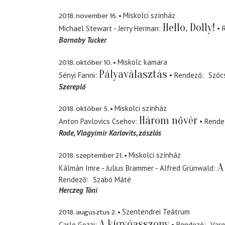
2018. november 16.
Miskolci színház
Hello, Dolly!
Michael Stewart - Jerry Herman
Barnaby Tucker
2018. október 10.
Miskolc kamara
Pályaválasztás
Sényi Fanni
Rendező
Szőc
Szereplő
2018. október 5.
Miskolci színház
Három nővér
Anton Pavlovics Csehov
Rende
Rode, Vlagyimir Karlovits
zászlós
2018. szeptember 21.
Miskolci színház
A
Kálmán Imre - Julius Brammer - Alfred Grünwald
Rendező
Szabó Máté
Herczeg Tóni
2018. augusztus 2.
Szentendrei Teátrum
A kígyóasszony
Carlo Gozzi
Rendező
Varg