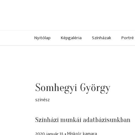
Nyitólap
Képgaléria
Színházak
Portré
Somhegyi György
színész
Színházi munkái adatbázisunkban
2020. január 31.
Miskolc kamara