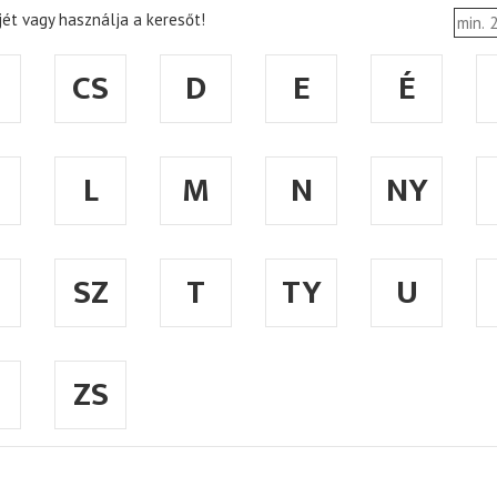
ét vagy használja a keresőt!
CS
D
E
É
L
M
N
NY
SZ
T
TY
U
ZS