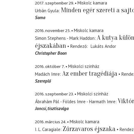
2017. szeptember 29.
Miskolc kamara
Minden egér szereti a sajt
Urbán Gyula
Soma
2016. november 25.
Miskolc kamara
A kutya külön
Simon Stephens - Mark Haddon
éjszakában
Rendező
Lukáts Andor
Christopher Boon
2016. október 7.
Miskolci színház
Az ember tragédiája
Madách Imre
Rende
Szereplő
2016. szeptember 23.
Miskolci színház
Viktór
Ábrahám Pál - Földes Imre - Harmath Imre
Jancsi
tisztiszolga
2016. március 24.
Miskolc kamara
Zűrzavaros éjszaka
I. L. Caragiale
Rendez