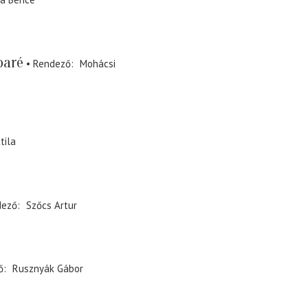
baré
Rendező
Mohácsi
tila
dező
Szőcs Artur
ő
Rusznyák Gábor