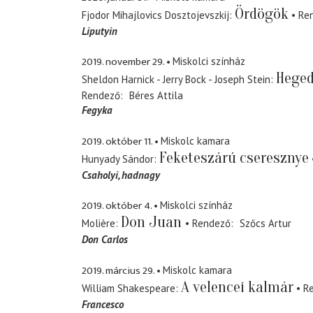
Ördögök
Fjodor Mihajlovics Dosztojevszkij
Re
Liputyin
2019. november 29.
Miskolci színház
Heged
Sheldon Harnick - Jerry Bock - Joseph Stein
Rendező
Béres Attila
Fegyka
2019. október 11.
Miskolc kamara
Feketeszárú cseresznye
Hunyady Sándor
Csaholyi
hadnagy
2019. október 4.
Miskolci színház
Don Juan
Molière
Rendező
Szőcs Artur
Don Carlos
2019. március 29.
Miskolc kamara
A velencei kalmár
William Shakespeare
R
Francesco