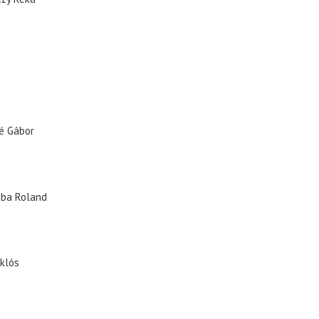
é Gábor
ba Roland
iklós