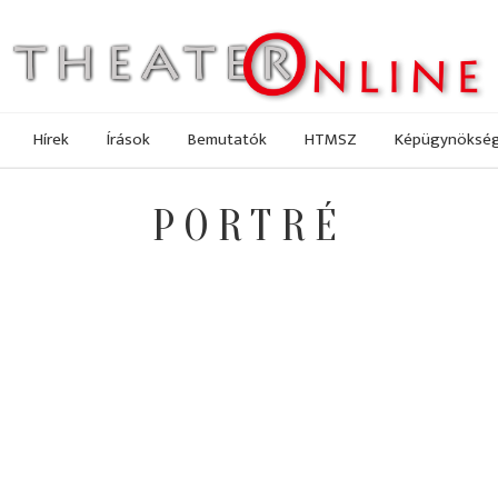
Hírek
Írások
Bemutatók
HTMSZ
Képügynöksé
PORTRÉ