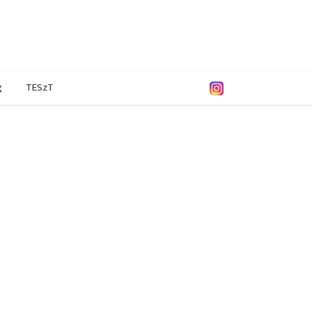
g
TESzT