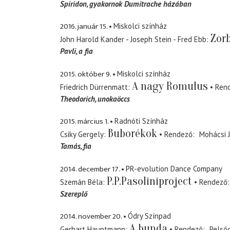
Spiridon
gyakornok Dumitrache házában
2016. január 15.
Miskolci színház
Zor
John Harold Kander - Joseph Stein - Fred Ebb
Pavli
a fia
2015. október 9.
Miskolci színház
A nagy Romulus
Friedrich Dürrenmatt
Ren
Theodorich
unokaöccs
2015. március 1.
Radnóti Színház
Buborékok
Csiky Gergely
Rendező
Mohácsi 
Tamás
fia
2014. december 17.
PR-evolution Dance Company
P.P.Pasoliniproject
Szemán Béla
Rendező
Szereplő
2014. november 20.
Ódry Színpad
A bunda
Gerhart Hauptmann
Rendező
Pelső