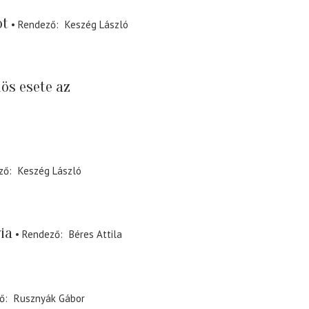
ot
Rendező
Keszég László
ös esete az
ző
Keszég László
ia
Rendező
Béres Attila
ő
Rusznyák Gábor