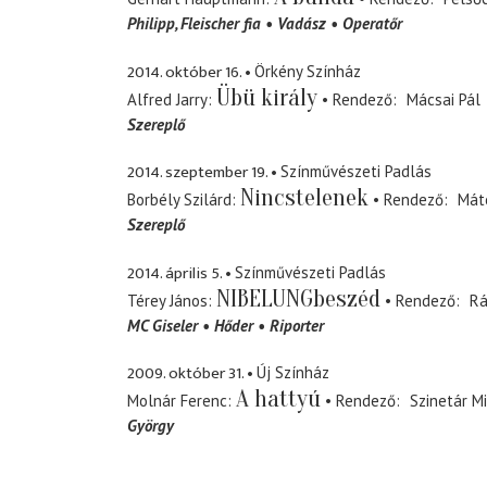
Philipp
Fleischer fia
Vadász
Operatőr
2014. október 16.
Örkény Színház
Übü király
Alfred Jarry
Rendező
Mácsai Pál
Szereplő
2014. szeptember 19.
Színművészeti Padlás
Nincstelenek
Borbély Szilárd
Rendező
Mát
Szereplő
2014. április 5.
Színművészeti Padlás
NIBELUNGbeszéd
Térey János
Rendező
Rá
MC Giseler
Hőder
Riporter
2009. október 31.
Új Színház
A hattyú
Molnár Ferenc
Rendező
Szinetár M
György