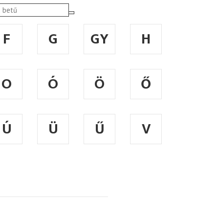
F
G
GY
H
O
Ó
Ö
Ő
Ú
Ü
Ű
V