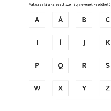
Válassza ki a keresett személy nevének kezdőbetűj
A
Á
B
C
I
Í
J
K
P
Q
R
S
W
X
Y
Z