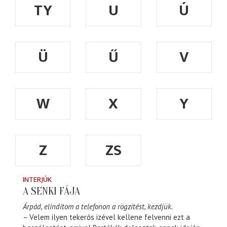
TY
U
Ú
Ü
Ű
V
W
X
Y
Z
ZS
INTERJÚK
A SENKI FÁJA
Árpád, elindítom a telefonon a rögzítést, kezdjük.
– Velem ilyen tekerős izével kellene felvenni ezt a