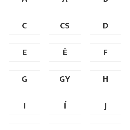
C
CS
D
E
É
F
G
GY
H
I
Í
J