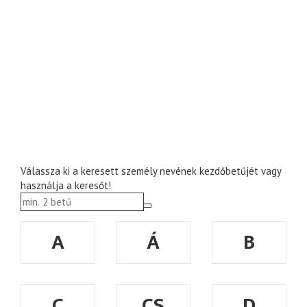
Válassza ki a keresett személy nevének kezdőbetűjét vagy
használja a keresőt!
A
Á
B
C
CS
D