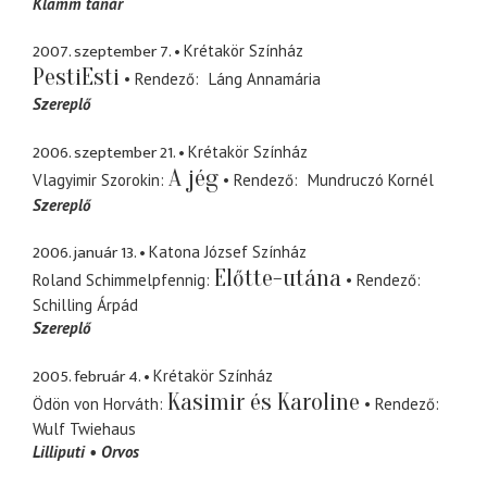
Klamm tanár
2007. szeptember 7.
Krétakör Színház
PestiEsti
Rendező
Láng Annamária
Szereplő
2006. szeptember 21.
Krétakör Színház
A jég
Vlagyimir Szorokin
Rendező
Mundruczó Kornél
Szereplő
2006. január 13.
Katona József Színház
Előtte-utána
Roland Schimmelpfennig
Rendező
Schilling Árpád
Szereplő
2005. február 4.
Krétakör Színház
Kasimir és Karoline
Ödön von Horváth
Rendező
Wulf Twiehaus
Lilliputi
Orvos