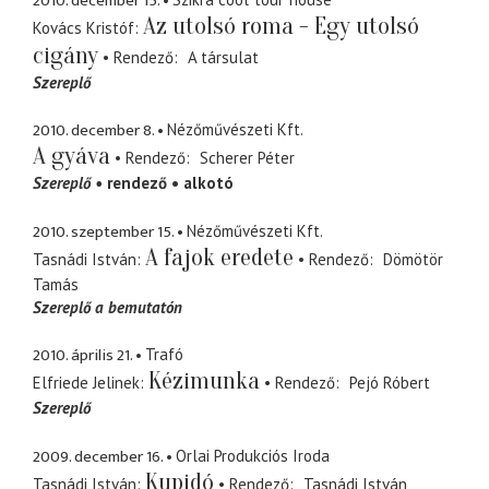
2010. december 15.
Az utolsó roma - Egy utolsó
Kovács Kristóf
cigány
Rendező
A társulat
Szereplő
2010. december 8.
Nézőművészeti Kft.
A gyáva
Rendező
Scherer Péter
Szereplő
rendező
alkotó
2010. szeptember 15.
Nézőművészeti Kft.
A fajok eredete
Tasnádi István
Rendező
Dömötör
Tamás
Szereplő a bemutatón
2010. április 21.
Trafó
Kézimunka
Elfriede Jelinek
Rendező
Pejó Róbert
Szereplő
2009. december 16.
Orlai Produkciós Iroda
Kupidó
Tasnádi István
Rendező
Tasnádi István