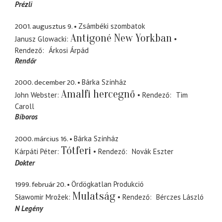
Prézli
2001. augusztus 9.
Zsámbéki szombatok
Antigoné New Yorkban
Janusz Glowacki
Rendező
Árkosi Árpád
Rendőr
2000. december 20.
Bárka Színház
Amalfi hercegnő
John Webster
Rendező
Tim
Caroll
Bíboros
2000. március 16.
Bárka Színház
Tótferi
Kárpáti Péter
Rendező
Novák Eszter
Dokter
1999. február 20.
Ördögkatlan Produkció
Mulatság
Sławomir Mrožek
Rendező
Bérczes László
N Legény