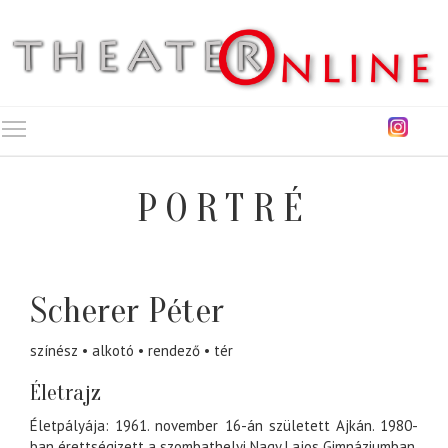
Toggle main menu visibility
PORTRÉ
Scherer Péter
színész
alkotó
rendező
tér
Életrajz
Életpályája: 1961. november 16-án született Ajkán.
1980
-
ban érettségizett a
szombathelyi
Nagy Lajos Gimnáziumban
,