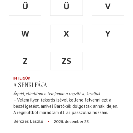
Ü
Ű
V
W
X
Y
Z
ZS
INTERJÚK
A SENKI FÁJA
Árpád, elindítom a telefonon a rögzítést, kezdjük.
– Velem ilyen tekerős izével kellene felvenni ezt a
beszélgetést, amivel Bartókék dolgoztak annak idején.
A régmúltból maradtam itt, az passzolna hozzám.
2026. december 28.
Bérczes László