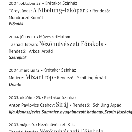
2004. október 23.
Krétakör Színház
A Nibelung-lakópark
Térey János
Rendező
Mundruczó Kornél
Előadók
2004. július 10.
MűvészetMalom
Nézőművészeti Főiskola
Tasnádi István
Rendező
Árkosi Árpád
Szereplők
2004. március 12.
Krétakör Színház
Mizantróp
Molière
Rendező
Schilling Árpád
Oronte
2003. október 23.
Krétakör Színház
Siráj
Anton Pavlovics Csehov
Rendező
Schilling Árpád
Ilja Afanaszjevics Samrajev
nyugalmazott hadnagy, Szorin jószági
2003. május 9.
Nézőművészeti Kft.
Nézőművészeti Főiskola