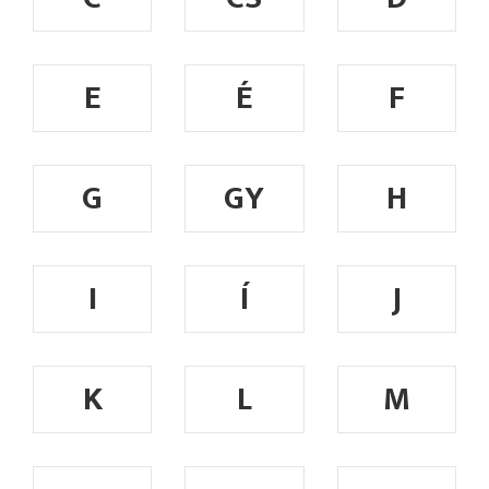
E
É
F
G
GY
H
I
Í
J
K
L
M