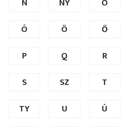
N
NY
O
Ó
Ö
Ő
P
Q
R
S
SZ
T
TY
U
Ú