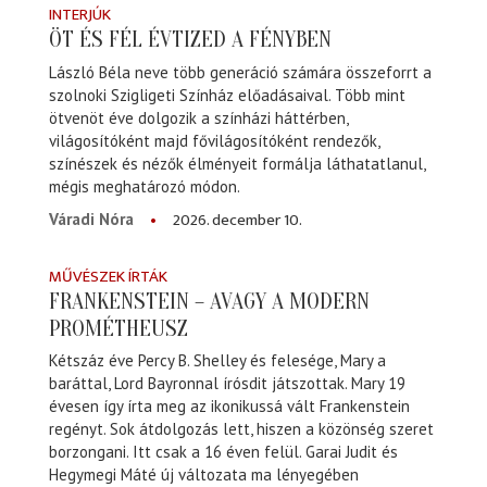
INTERJÚK
ÖT ÉS FÉL ÉVTIZED A FÉNYBEN
László Béla neve több generáció számára összeforrt a
szolnoki Szigligeti Színház előadásaival. Több mint
ötvenöt éve dolgozik a színházi háttérben,
világosítóként majd fővilágosítóként rendezők,
színészek és nézők élményeit formálja láthatatlanul,
mégis meghatározó módon.
2026. december 10.
Váradi Nóra
MŰVÉSZEK ÍRTÁK
FRANKENSTEIN – AVAGY A MODERN
PROMÉTHEUSZ
Kétszáz éve Percy B. Shelley és felesége, Mary a
baráttal, Lord Bayronnal írósdit játszottak. Mary 19
évesen így írta meg az ikonikussá vált Frankenstein
regényt. Sok átdolgozás lett, hiszen a közönség szeret
borzongani. Itt csak a 16 éven felül. Garai Judit és
Hegymegi Máté új változata ma lényegében