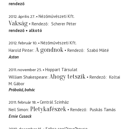
rendező
2012. április 27.
Nézőművészeti Kft.
Vakság
Rendező
Scherer Péter
rendező
alkotó
2012. február 10.
Nézőművészeti Kft.
A gondnok
Harold Pinter
Rendező
Szabó Máté
Aston
2011. november 25.
Hoppart Társulat
Ahogy tetszik
William Shakespeare
Rendező
Koltai
M. Gábor
Próbakő
bohóc
2011. február 18.
Centrál Színház
Pletykafészek
Neil Simon
Rendező
Puskás Tamás
Ernie Cusack
Szikra cool*tour*house