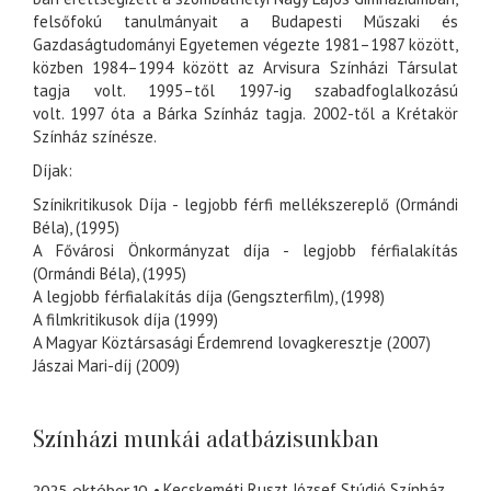
felsőfokú tanulmányait a
Budapesti Műszaki és
Gazdaságtudományi Egyetemen
végezte
1981
–
1987
között,
közben
1984
–
1994
között az Arvisura Színházi Társulat
tagja volt.
1995
–től
1997
-ig szabadfoglalkozású
volt.
1997
óta a
Bárka Színház
tagja.
2002
-től a
Krétakör
Színház
színésze.
Díjak:
Színikritikusok Díja - legjobb férfi mellékszereplő (Ormándi
Béla), (1995)
A Fővárosi Önkormányzat díja - legjobb férfialakítás
(Ormándi Béla), (1995)
A legjobb férfialakítás díja (Gengszterfilm), (1998)
A filmkritikusok díja (1999)
A Magyar Köztársasági Érdemrend lovagkeresztje
(2007)
Jászai Mari-díj
(2009)
Színházi munkái adatbázisunkban
2025. október 10.
Kecskeméti Ruszt József Stúdió Színház