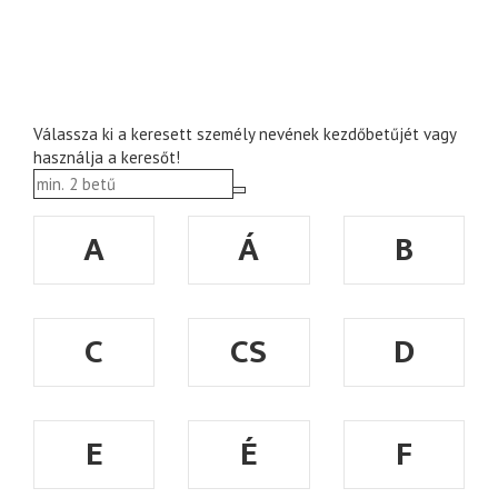
Válassza ki a keresett személy nevének kezdőbetűjét vagy
használja a keresőt!
A
Á
B
C
CS
D
E
É
F