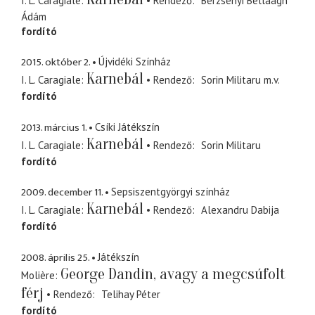
I. L. Caragiale
Rendező
Berzsenyi Bellaagh
Ádám
fordító
2015. október 2.
Újvidéki Színház
Karnebál
I. L. Caragiale
Rendező
Sorin Militaru
m.v.
fordító
2013. március 1.
Csíki Játékszín
Karnebál
I. L. Caragiale
Rendező
Sorin Militaru
fordító
2009. december 11.
Sepsiszentgyörgyi színház
Karnebál
I. L. Caragiale
Rendező
Alexandru Dabija
fordító
2008. április 25.
Játékszín
George Dandin, avagy a megcsúfolt
Molière
férj
Rendező
Telihay Péter
fordító