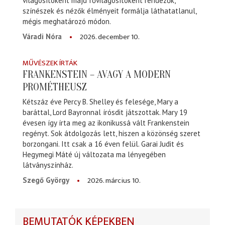
világosítóként majd fővilágosítóként rendezők,
színészek és nézők élményeit formálja láthatatlanul,
mégis meghatározó módon.
2026. december 10.
Váradi Nóra
MŰVÉSZEK ÍRTÁK
FRANKENSTEIN – AVAGY A MODERN
PROMÉTHEUSZ
Kétszáz éve Percy B. Shelley és felesége, Mary a
baráttal, Lord Bayronnal írósdit játszottak. Mary 19
évesen így írta meg az ikonikussá vált Frankenstein
regényt. Sok átdolgozás lett, hiszen a közönség szeret
borzongani. Itt csak a 16 éven felül. Garai Judit és
Hegymegi Máté új változata ma lényegében
látványszínház.
2026. március 10.
Szegő György
BEMUTATÓK KÉPEKBEN