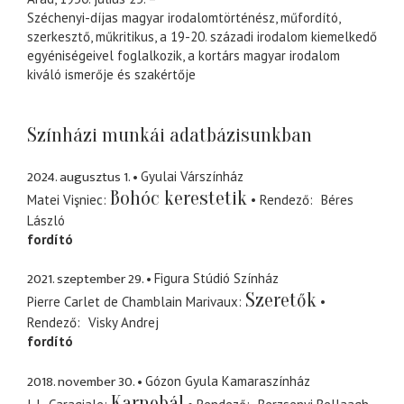
Széchenyi-díjas magyar irodalomtörténész, műfordító,
szerkesztő, műkritikus, a 19-20. századi irodalom kiemelkedő
egyéniségeivel foglalkozik, a kortárs magyar irodalom
kiváló ismerője és szakértője
Színházi munkái adatbázisunkban
2024. augusztus 1.
Gyulai Várszínház
Bohóc kerestetik
Matei Vişniec
Rendező
Béres
László
fordító
2021. szeptember 29.
Figura Stúdió Színház
Szeretők
Pierre Carlet de Chamblain Marivaux
Rendező
Visky Andrej
fordító
2018. november 30.
Gózon Gyula Kamaraszínház
Karnebál