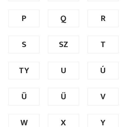
P
Q
R
S
SZ
T
TY
U
Ú
Ü
Ű
V
W
X
Y