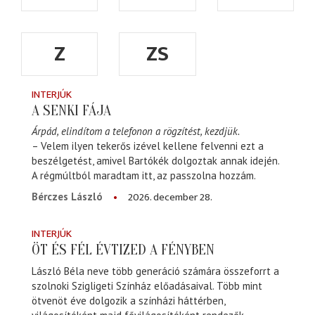
Z
ZS
INTERJÚK
A SENKI FÁJA
Árpád, elindítom a telefonon a rögzítést, kezdjük.
– Velem ilyen tekerős izével kellene felvenni ezt a
beszélgetést, amivel Bartókék dolgoztak annak idején.
A régmúltból maradtam itt, az passzolna hozzám.
2026. december 28.
Bérczes László
INTERJÚK
ÖT ÉS FÉL ÉVTIZED A FÉNYBEN
László Béla neve több generáció számára összeforrt a
szolnoki Szigligeti Színház előadásaival. Több mint
ötvenöt éve dolgozik a színházi háttérben,