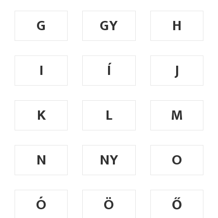
G
GY
H
I
Í
J
K
L
M
N
NY
O
Ó
Ö
Ő