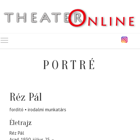
Toggle main menu visibility
PORTRÉ
Réz Pál
fordító
irodalmi munkatárs
Életrajz
Réz Pál
Arad, 1930. július 25. –