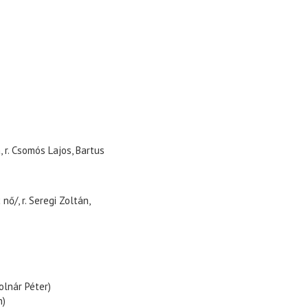
, r. Csomós Lajos, Bartus
ő/, r. Seregi Zoltán,
olnár Péter)
n)