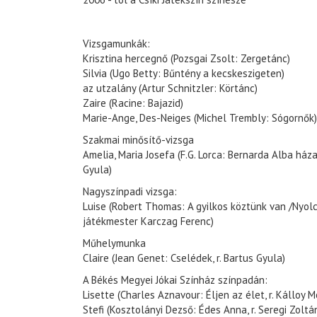
Vizsgamunkák:
Krisztina hercegnő (Pozsgai Zsolt: Zergetánc)
Silvia (Ugo Betty: Bűntény a kecskeszigeten)
az utzalány (Artur Schnitzler: Körtánc)
Zaire (Racine: Bajazid)
Marie-Ange, Des-Neiges (Michel Trembly: Sógornők)
Szakmai minősítő-vizsga
Amelia, Maria Josefa (F.G. Lorca: Bernarda Alba háza
Gyula)
Nagyszínpadi vizsga:
Luise (Robert Thomas: A gyilkos köztünk van /Nyolc n
játékmester Karczag Ferenc)
Műhelymunka
Claire (Jean Genet: Cselédek, r. Bartus Gyula)
A Békés Megyei Jókai Színház színpadán:
Lisette (Charles Aznavour: Éljen az élet, r. Kálloy M
Stefi (Kosztolányi Dezső: Édes Anna, r. Seregi Zoltá