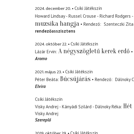
2024. december 20.
Csíki Játékszín
Howard Lindsay - Russel Crouse - Richard Rodgers 
muzsika hangja
Rendező
Szenteczki Zita
rendezőasszisztens
2024. október 22.
Csíki Játékszín
A négyszögletű kerek erdő
Lázár Ervin
Aromo
2021. május 23.
Csíki Játékszín
Búcsújárás
Péter Beáta
Rendező
Dálnoky C
Elvira
Csíki Játékszín
Hét
Visky Andrej - Kányádi Szilárd - Dálnoky Réka
Visky Andrej
Szereplő
2019. október 29.
Csíki Játékszín