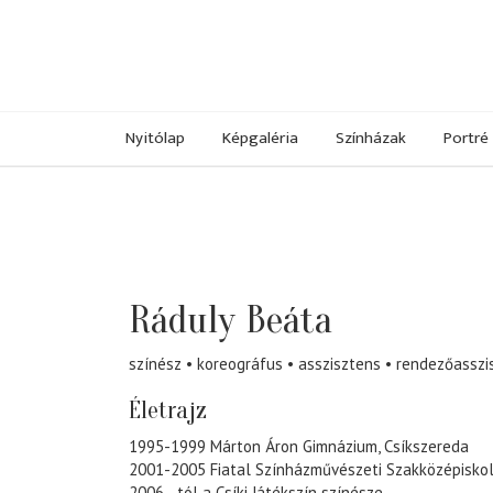
Nyitólap
Képgaléria
Színházak
Portré
Ráduly Beáta
színész
koreográfus
asszisztens
rendezőasszi
Életrajz
1995-1999 Márton Áron Gimnázium, Csíkszereda
2001-2005 Fiatal Színházművészeti Szakközépisko
2006 - tól a Csíki Játékszín színésze