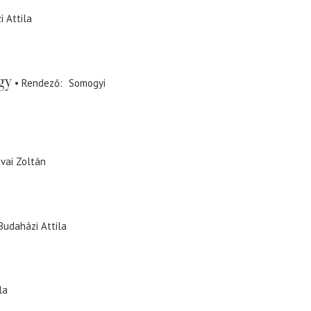
 Attila
gy
Rendező
Somogyi
vai Zoltán
Budaházi Attila
la