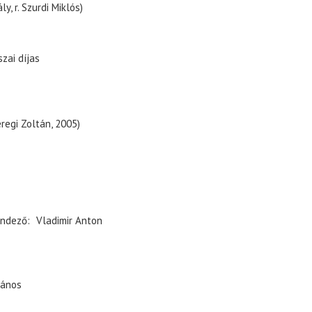
y, r. Szurdi Miklós)
szai díjas
eregi Zoltán, 2005)
ndező
Vladimir Anton
János