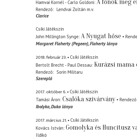
A főnök meg é
Hamvai Kornél - Carlo Goldoni
Rendező
Lendvai Zoltán
m.v.
Clarice
Csíki Játékszín
A Nyugat hőse
John Millington Synge
Rend
Margaret Flaherty (Pegeen)
Flaherty lánya
2018. február 23.
Csíki Játékszín
Kurázsi mama 
Bertolt Brecht - Paul Dessau
Rendező
Sorin Militaru
Szereplő
2017. október 6.
Csíki Játékszín
Csalóka szivárvány
Tamási Áron
Rendező
Ibolyka
Duka lánya
2017. március 21.
Csíki Játékszín
Gomolyka és Huncitusz v
Kovács István
Ildikó