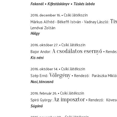
Fakanál
Kifestőskönyv
Tüskés labda
2016. december 16.
Csíki Játékszín
Ti
Márkus Alfréd - Békeffi István - Vadnay László
Lendvai Zoltán
Hölgy
2016. október 27.
Csíki Játékszín
A csodálatos esernyő
Bajor Andor
Rende
Kis néni
2016. október 14.
Csíki Játékszín
Vőlegény
Szép Ernő
Rendező
Parászka Mikló
Nusi
táncosnő
2016. február 26.
Csíki Játékszín
Az imposztor
Spiró György
Rendező
Köves
Súgónő