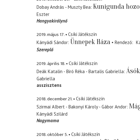
Kunigunda hoz
Dobay András - Muszty Bea
Eszter
Hangyakirálynő
2019. május 17.
Csíki Játékszín
Ünnepek Háza
Kányádi Sándor
Rendező
Ká
Szereplő
2019. április 18.
Csíki Játékszín
Ásók
Deák Katalin - Biró Réka - Bartalis Gabriella
Gabriella
asszisztens
2018. december 21.
Csíki Játékszín
Mág
Szirmai Albert - Bakonyi Károly - Gábor Andor
Kányádi Szilárd
Nagymama
2018. október 5.
Csíki Játékszín