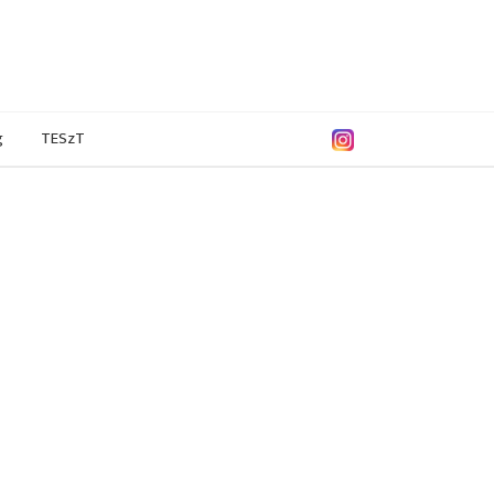
g
TESzT