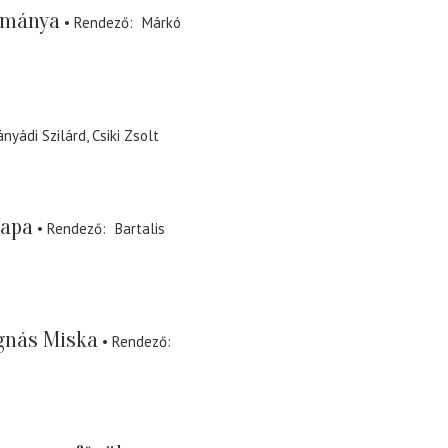
ománya
Rendező
Márkó
nyádi Szilárd
Csiki Zsolt
apa
Rendező
Bartalis
nás Miska
Rendező