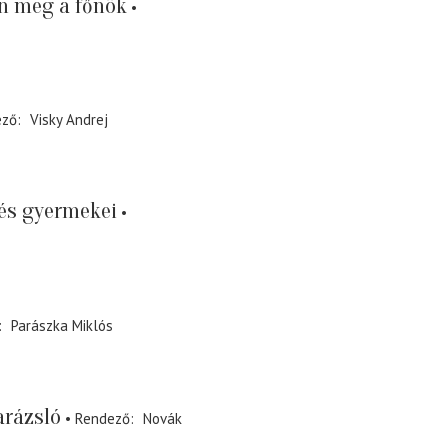
n meg a főnök
ező
Visky Andrej
és gyermekei
Parászka Miklós
arázsló
Rendező
Novák