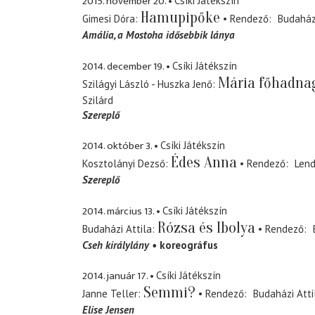
2015. november 20.
Csíki Játékszín
Hamupipőke
Gimesi Dóra
Rendező
Budaházi
Amália
a Mostoha idősebbik lánya
2014. december 19.
Csíki Játékszín
Mária főhadna
Szilágyi László - Huszka Jenő
Szilárd
Szereplő
2014. október 3.
Csíki Játékszín
Édes Anna
Kosztolányi Dezső
Rendező
Lend
Szereplő
2014. március 13.
Csíki Játékszín
Rózsa és Ibolya
Budaházi Attila
Rendező
Cseh királylány
koreográfus
2014. január 17.
Csíki Játékszín
Semmi?
Janne Teller
Rendező
Budaházi Atti
Elise Jensen