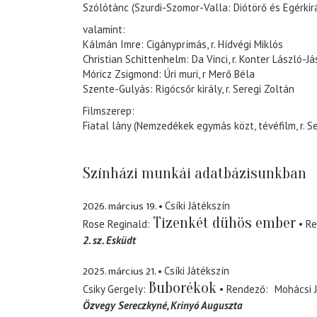
Szólótánc (Szurdi-Szomor-Valla: Diótörő és Egérkirál
valamint:
Kálmán Imre: Cigányprímás, r. Hídvégi Miklós
Christian Schittenhelm: Da Vinci, r. Konter László-Já
Móricz Zsigmond: Úri muri, r Merő Béla
Szente-Gulyás: Rigócsőr király, r. Seregi Zoltán
Filmszerep:
Fiatal lány (Nemzedékek egymás közt, tévéfilm, r. S
Színházi munkái adatbázisunkban
2026. március 19.
Csíki Játékszín
Tizenkét dühös ember
Rose Reginald
Re
2. sz. Esküdt
2025. március 21.
Csíki Játékszín
Buborékok
Csiky Gergely
Rendező
Mohácsi 
Özvegy Sereczkyné, Krinyó Auguszta