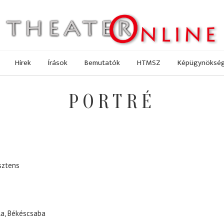
Hírek
Írások
Bemutatók
HTMSZ
Képügynöksé
PORTRÉ
sztens
la, Békéscsaba