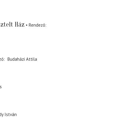
sztelt Ház
Rendező
ző
Budaházi Attila
s
dy István