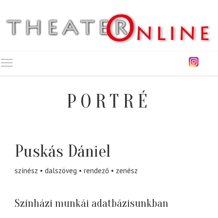
Toggle main menu visibility
PORTRÉ
Puskás Dániel
színész
dalszöveg
rendező
zenész
Színházi munkái adatbázisunkban