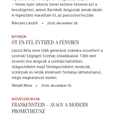
– Velem ilyen tekerős izével kellene felvenni ezt a
beszélgetést, amivel Bartókék dolgoztak annak idején.
A régmúltból maradtam itt, az passzolna hozzám.
2026. december 28.
Bérczes László
INTERJÚK
ÖT ÉS FÉL ÉVTIZED A FÉNYBEN
László Béla neve több generáció számára összeforrt a
szolnoki Szigligeti Színház előadásaival. Több mint
ötvenöt éve dolgozik a színházi háttérben,
világosítóként majd fővilágosítóként rendezők,
színészek és nézők élményeit formálja láthatatlanul,
mégis meghatározó módon.
2026. december 10.
Váradi Nóra
MŰVÉSZEK ÍRTÁK
FRANKENSTEIN – AVAGY A MODERN
PROMÉTHEUSZ