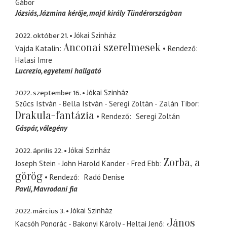
Gábor
Józsiás
Jázmina kérője, majd király Tündérországban
2022. október 21.
Jókai Szinház
Anconai szerelmesek
Vajda Katalin
Rendező
Halasi Imre
Lucrezio
egyetemi hallgató
2022. szeptember 16.
Jókai Szinház
Szűcs István - Bella István - Seregi Zoltán - Zalán Tibor
Drakula-fantázia
Rendező
Seregi Zoltán
Gáspár
vőlegény
2022. április 22.
Jókai Szinház
Zorba, a
Joseph Stein - John Harold Kander - Fred Ebb
görög
Rendező
Radó Denise
Pavli
Mavrodani fia
2022. március 3.
Jókai Szinház
János
Kacsóh Pongrác - Bakonyi Károly - Heltai Jenő