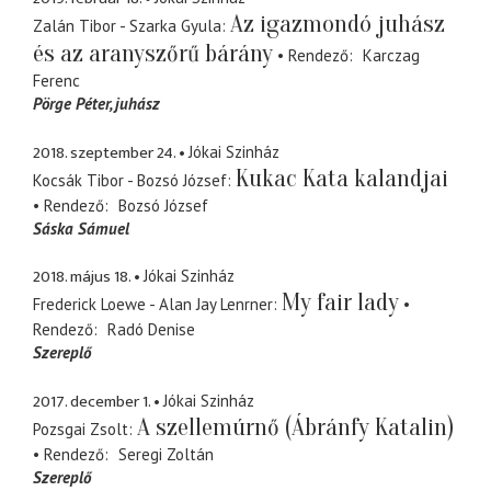
Az igazmondó juhász
Zalán Tibor - Szarka Gyula
és az aranyszőrű bárány
Rendező
Karczag
Ferenc
Pörge Péter
juhász
2018. szeptember 24.
Jókai Szinház
Kukac Kata kalandjai
Kocsák Tibor - Bozsó József
Rendező
Bozsó József
Sáska Sámuel
2018. május 18.
Jókai Szinház
My fair lady
Frederick Loewe - Alan Jay Lenrner
Rendező
Radó Denise
Szereplő
2017. december 1.
Jókai Szinház
A szellemúrnő (Ábránfy Katalin)
Pozsgai Zsolt
Rendező
Seregi Zoltán
Szereplő