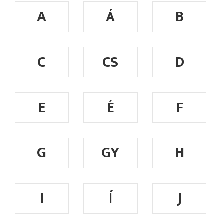
A
Á
B
C
CS
D
E
É
F
G
GY
H
I
Í
J