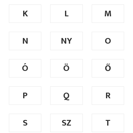
K
L
M
N
NY
O
Ó
Ö
Ő
P
Q
R
S
SZ
T