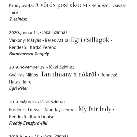
A vörös postakocsi
Krúdy Gyula
Rendező
Csiszár
Imre
2. színész
2020. január 14.
Jókai Szinház
Egri csillagok
Várkonyi Mátyás - Béres Attila
Rendező
Katkó Ferenc
Bornemissza Gergely
2019. november 29.
Jókai Szinház
Tanulmány a nőkről
Gyárfás Miklós
Rendező
Halasi Imre
Egri Péter
2019. május 18.
Jókai Szinház
My fair lady
Frederick Loewe - Alan Jay Lenrner
Rendező
Radó Denise
Freddy Eynsford-Hill
2019. február 18.
Jókai Szinház