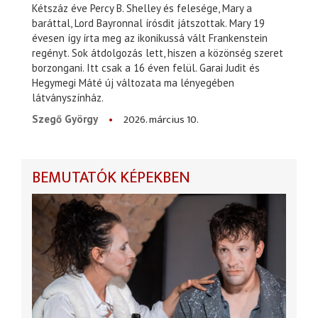
Kétszáz éve Percy B. Shelley és felesége, Mary a
baráttal, Lord Bayronnal írósdit játszottak. Mary 19
évesen így írta meg az ikonikussá vált Frankenstein
regényt. Sok átdolgozás lett, hiszen a közönség szeret
borzongani. Itt csak a 16 éven felül. Garai Judit és
Hegymegi Máté új változata ma lényegében
látványszínház.
2026. március 10.
Szegő György
BEMUTATÓK KÉPEKBEN