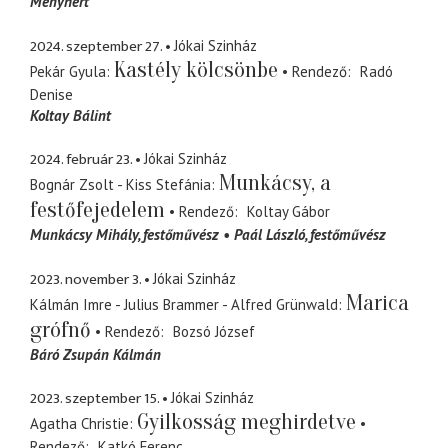
Menyhért
2024. szeptember 27.
Jókai Szinház
Kastély kölcsönbe
Pekár Gyula
Rendező
Radó
Denise
Koltay Bálint
2024. február 23.
Jókai Szinház
Munkácsy, a
Bognár Zsolt - Kiss Stefánia
festőfejedelem
Rendező
Koltay Gábor
Munkácsy Mihály
festőművész
Paál László
festőművész
2023. november 3.
Jókai Szinház
Marica
Kálmán Imre - Julius Brammer - Alfred Grünwald
grófnő
Rendező
Bozsó József
Báró Zsupán Kálmán
2023. szeptember 15.
Jókai Szinház
Gyilkosság meghirdetve
Agatha Christie
Rendező
Katkó Ferenc