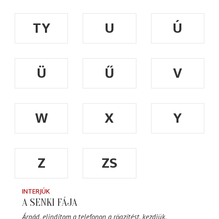
TY
U
Ú
Ü
Ű
V
W
X
Y
Z
ZS
INTERJÚK
A SENKI FÁJA
Árpád, elindítom a telefonon a rögzítést, kezdjük.