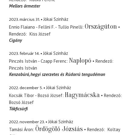
Mellors őrmester
2023. március 31.
Jókai Szinház
Országúton
Ennio Flaiano - Fellini F. - Tullio Pinelli
Rendező
Kiss József
Cigány
2023. február 14.
Jókai Szinház
Naplopó
Pinczés István - Czapp Ferenc
Rendező
Pinczés István
Kenzabúró
hegyi szerzetes és Rúdorrú tengudémon
2022. december 5.
Jókai Szinház
Hagymácska
Kocsák Tibor - Bozsó József
Rendező
Bozsó József
Tökficsúrfi
2022. november 23.
Jókai Szinház
Ördögölő Józsiás
Tamási Áron
Rendező
Koltay