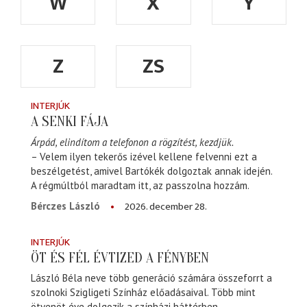
W
X
Y
Z
ZS
INTERJÚK
A SENKI FÁJA
Árpád, elindítom a telefonon a rögzítést, kezdjük.
– Velem ilyen tekerős izével kellene felvenni ezt a
beszélgetést, amivel Bartókék dolgoztak annak idején.
A régmúltból maradtam itt, az passzolna hozzám.
2026. december 28.
Bérczes László
INTERJÚK
ÖT ÉS FÉL ÉVTIZED A FÉNYBEN
László Béla neve több generáció számára összeforrt a
szolnoki Szigligeti Színház előadásaival. Több mint
ötvenöt éve dolgozik a színházi háttérben,