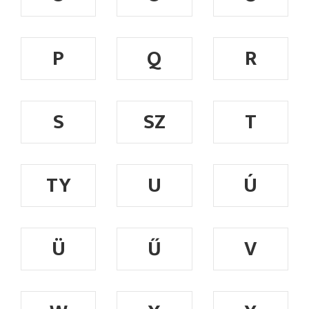
P
Q
R
S
SZ
T
TY
U
Ú
Ü
Ű
V