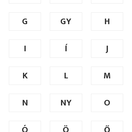
G
GY
H
I
Í
J
K
L
M
N
NY
O
Ó
Ö
Ő