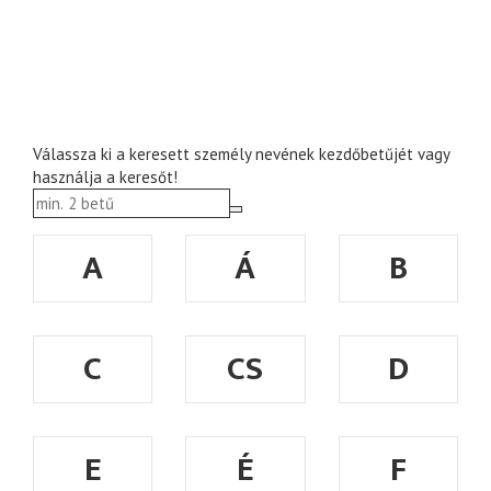
Válassza ki a keresett személy nevének kezdőbetűjét vagy
használja a keresőt!
A
Á
B
C
CS
D
E
É
F