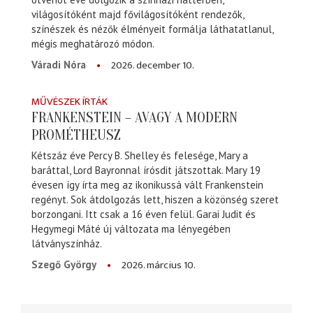
világosítóként majd fővilágosítóként rendezők,
színészek és nézők élményeit formálja láthatatlanul,
mégis meghatározó módon.
2026. december 10.
Váradi Nóra
MŰVÉSZEK ÍRTÁK
FRANKENSTEIN – AVAGY A MODERN
PROMÉTHEUSZ
Kétszáz éve Percy B. Shelley és felesége, Mary a
baráttal, Lord Bayronnal írósdit játszottak. Mary 19
évesen így írta meg az ikonikussá vált Frankenstein
regényt. Sok átdolgozás lett, hiszen a közönség szeret
borzongani. Itt csak a 16 éven felül. Garai Judit és
Hegymegi Máté új változata ma lényegében
látványszínház.
2026. március 10.
Szegő György