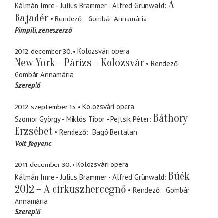
A
Kálmán Imre - Julius Brammer - Alfred Grünwald
Bajadér
Rendező
Gombár Annamária
Pimpili
zeneszerző
2012. december 30.
Kolozsvári opera
New York - Párizs - Kolozsvár
Rendező
Gombár Annamária
Szereplő
2012. szeptember 15.
Kolozsvári opera
Báthory
Szomor György - Miklós Tibor - Pejtsik Péter
Erzsébet
Rendező
Bagó Bertalan
Volt fegyenc
2011. december 30.
Kolozsvári opera
Búék
Kálmán Imre - Julius Brammer - Alfred Grünwald
2012 – A cirkuszhercegnő
Rendező
Gombár
Annamária
Szereplő