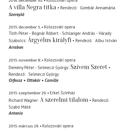
2016. december 30.
Kolozsvári opera
A villa Negra titka
Rendező
Gombár Annamária
Szereplő
2015. december 5.
Kolozsvári opera
Tóth Péter - Bognár Róbert - Schlanger András - Várady
Árgyélus királyfi
Szabolcs
Rendező
Albu István
Arrabon
2015. november 8.
Kolozsvári opera
Szívem Szeret
Demény Péter - Selmeczi György
Rendező
Selmeczi György
Orfeusz
Ottokár
Camille
2015. szeptember 29.
Erkel Színház
A szerelmi tilalom
Richard Wagner
Rendező
Szabó Máté
Antonio
2015. március 29.
Kolozsvári opera