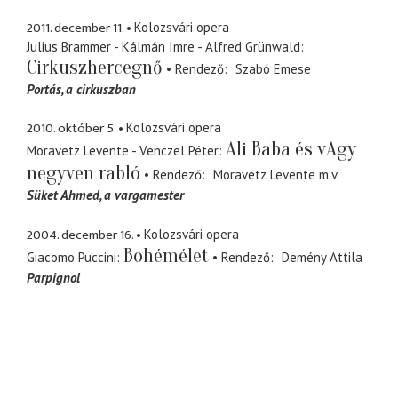
2011. december 11.
Kolozsvári opera
Julius Brammer - Kálmán Imre - Alfred Grünwald
Cirkuszhercegnő
Rendező
Szabó Emese
Portás
a cirkuszban
2010. október 5.
Kolozsvári opera
Ali Baba és vAgy
Moravetz Levente - Venczel Péter
negyven rabló
Rendező
Moravetz Levente
m.v.
Süket Ahmed
a vargamester
2004. december 16.
Kolozsvári opera
Bohémélet
Giacomo Puccini
Rendező
Demény Attila
Parpignol