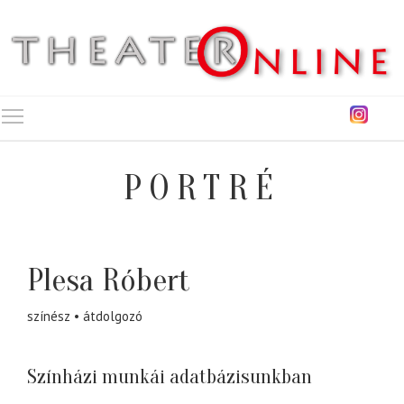
Toggle main menu visibility
PORTRÉ
Plesa Róbert
színész
átdolgozó
Színházi munkái adatbázisunkban