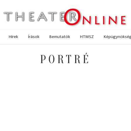
Hírek
Írások
Bemutatók
HTMSZ
Képügynöksé
PORTRÉ