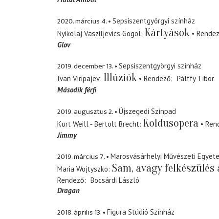
2020. március 4.
Sepsiszentgyörgyi színház
Kártyások
Nyikolaj Vasziljevics Gogol
Rende
Glov
2019. december 13.
Sepsiszentgyörgyi színház
Illúziók
Ivan Viripajev
Rendező
Pálffy Tibor
Második férfi
2019. augusztus 2.
Újszegedi Színpad
Koldusopera
Kurt Weill - Bertolt Brecht
Ren
Jimmy
2019. március 7.
Marosvásárhelyi Művészeti Egyet
Sam, avagy felkészülés a
Maria Wojtyszko
Rendező
Bocsárdi László
Dragan
2018. április 13.
Figura Stúdió Színház