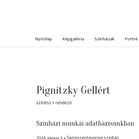
Nyitólap
Képgaléria
Színházak
Portré
Pignitzky Gellért
színész
rendező
Színházi munkái adatbázisunkban
2026. június 3.
Sepsiszentgyörgyi színház