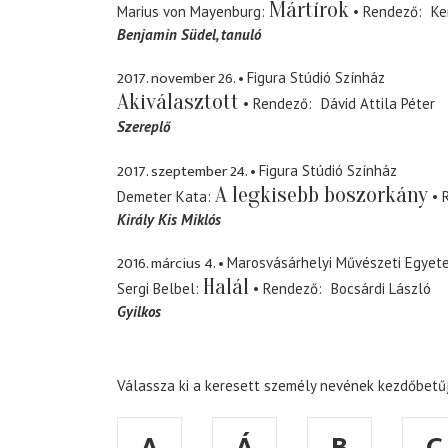
Mártírok
Marius von Mayenburg
Rendező
Ke
Benjamin Südel
tanuló
2017. november 26.
Figura Stúdió Színház
Akiválasztott
Rendező
Dávid Attila Péter
Szereplő
2017. szeptember 24.
Figura Stúdió Színház
A legkisebb boszorkány
Demeter Kata
Király Kis Miklós
2016. március 4.
Marosvásárhelyi Művészeti Egyet
Halál
Sergi Belbel
Rendező
Bocsárdi László
Gyilkos
Válassza ki a keresett személy nevének kezdőbetűj
A
Á
B
C