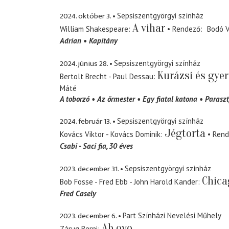
2024. október 3.
Sepsiszentgyörgyi színház
A vihar
William Shakespeare
Rendező
Bodó V
Adrian
Kapitány
2024. június 28.
Sepsiszentgyörgyi színház
Kurázsi és gyer
Bertolt Brecht - Paul Dessau
Máté
A toborzó
Az őrmester
Egy fiatal katona
Paraszt
2024. február 13.
Sepsiszentgyörgyi színház
Jégtorta
Kovács Viktor - Kovács Dominik
Rend
Csabi - Saci fia, 30 éves
2023. december 31.
Sepsiszentgyörgyi színház
Chica
Bob Fosse - Fred Ebb - John Harold Kander
Fred Casely
2023. december 6.
Part Színházi Nevelési Műhely
Ab ovo
Zárug Berni