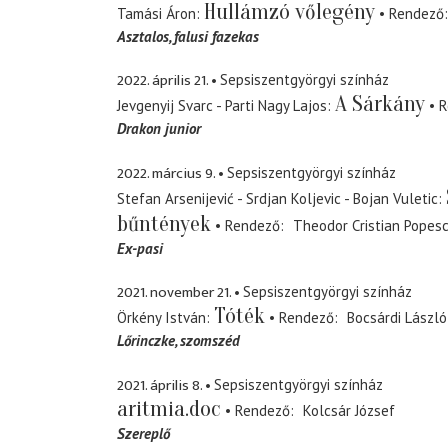
Hullámzó vőlegény
Tamási Áron
Rendező
Asztalos
falusi fazekas
2022. április 21.
Sepsiszentgyörgyi színház
A Sárkány
Jevgenyij Svarc - Parti Nagy Lajos
R
Drakon junior
2022. március 9.
Sepsiszentgyörgyi színház
Stefan Arsenijević - Srdjan Koljevic - Bojan Vuletic
bűntények
Rendező
Theodor Cristian Popes
Ex-pasi
2021. november 21.
Sepsiszentgyörgyi színház
Tóték
Örkény István
Rendező
Bocsárdi László
Lőrinczke
szomszéd
2021. április 8.
Sepsiszentgyörgyi színház
aritmia.doc
Rendező
Kolcsár József
Szereplő