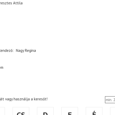
resztes Attila
Rendező
Nagy Regina
em
ét vagy használja a keresőt!
CS
D
E
É