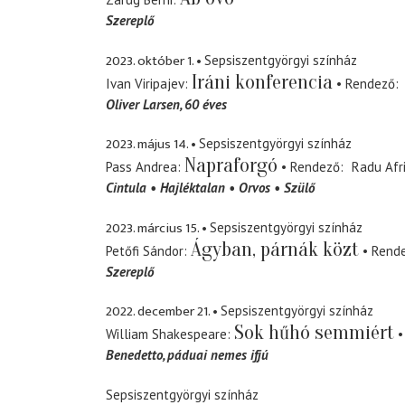
Szereplő
2023. október 1.
Sepsiszentgyörgyi színház
Iráni konferencia
Ivan Viripajev
Rendező
Oliver Larsen, 60 éves
2023. május 14.
Sepsiszentgyörgyi színház
Napraforgó
Pass Andrea
Rendező
Radu Afr
Cintula
Hajléktalan
Orvos
Szülő
2023. március 15.
Sepsiszentgyörgyi színház
Ágyban, párnák közt
Petőfi Sándor
Rend
Szereplő
2022. december 21.
Sepsiszentgyörgyi színház
Sok hűhó semmiért
William Shakespeare
Benedetto
páduai nemes ifjú
Sepsiszentgyörgyi színház