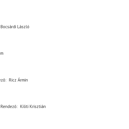
Bocsárdi László
im
ező
Ricz Ármin
Rendező
Kiliti Krisztián