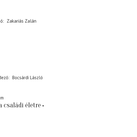
ző
Zakariás Zalán
dező
Bocsárdi László
em
 családi életre