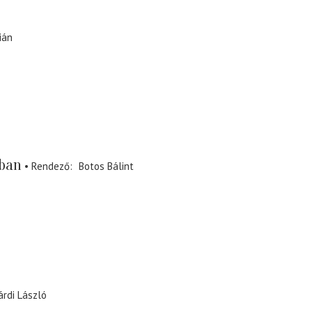
tián
iban
Rendező
Botos Bálint
rdi László