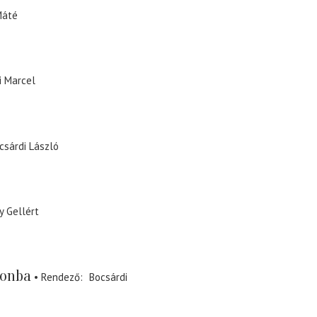
Máté
i Marcel
csárdi László
y Gellért
lonba
Rendező
Bocsárdi