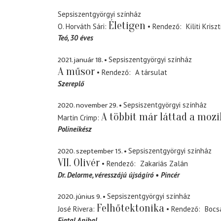
Sepsiszentgyörgyi színház
Életigen
O. Horváth Sári
Rendező
Kiliti Krisz
Teó
30 éves
2021. január 18.
Sepsiszentgyörgyi színház
A műsor
Rendező
A társulat
Szereplő
2020. november 29.
Sepsiszentgyörgyi színház
A többit már láttad a moz
Martin Crimp
Polineikész
2020. szeptember 15.
Sepsiszentgyörgyi színház
VII. Olivér
Rendező
Zakariás Zalán
Dr. Delorme
véresszájú újságíró
Pincér
2020. június 9.
Sepsiszentgyörgyi színház
Felhőtektonika
José Rivera
Rendező
Bocsá
Fiatal Anibal