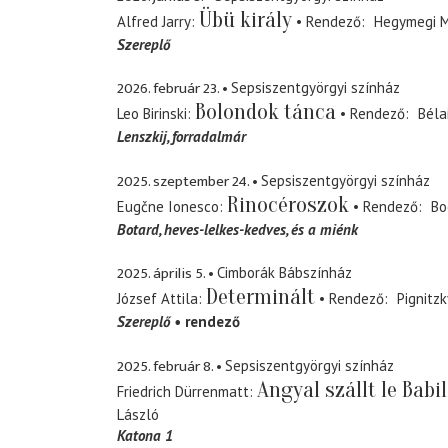
Übü király
Alfred Jarry
Rendező
Hegymegi 
Szereplő
2026. február 23.
Sepsiszentgyörgyi színház
Bolondok tánca
Leo Birinski
Rendező
Béla
Lenszkij
forradalmár
2025. szeptember 24.
Sepsiszentgyörgyi színház
Rinocéroszok
Eugčne Ionesco
Rendező
Bo
Botard
heves-lelkes-kedves, és a miénk
2025. április 5.
Cimborák Bábszínház
Determinált
József Attila
Rendező
Pignitzk
Szereplő
rendező
2025. február 8.
Sepsiszentgyörgyi színház
Angyal szállt le Babi
Friedrich Dürrenmatt
László
Katona 1