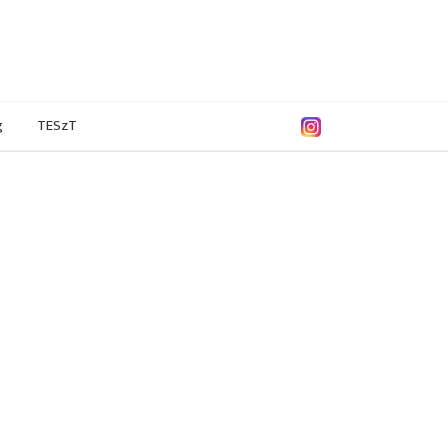
g
TESzT