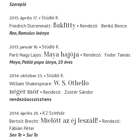
Szereplő
2015. április 17.
Stúdió K.
Bakfitty
Friedrich Dürrenmatt
Rendező
Benkó Bence
Rea
Romulus leánya
2015. január 16.
Stúdió K.
Maya hajója
Parti Nagy Lajos
Rendező
Fodor Tamás
Maya
Pabló papa lánya, 10 éves
2014. október 25.
Stúdió K.
W. S. Othello
William Shakespeare
néger mór
Rendező
Zsótér Sándor
rendezőasszisztens
2014. április 26.
K2 Színház
Mielőtt az éj leszáll!
Bertolt Brecht
Rendező
Fábián Péter
Sen Te
Sui Ta