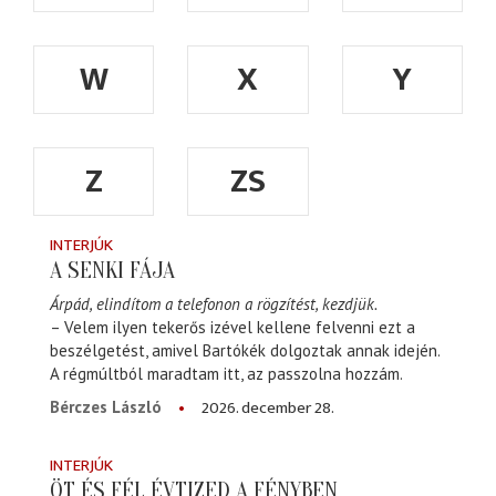
W
X
Y
Z
ZS
INTERJÚK
A SENKI FÁJA
Árpád, elindítom a telefonon a rögzítést, kezdjük.
– Velem ilyen tekerős izével kellene felvenni ezt a
beszélgetést, amivel Bartókék dolgoztak annak idején.
A régmúltból maradtam itt, az passzolna hozzám.
2026. december 28.
Bérczes László
INTERJÚK
ÖT ÉS FÉL ÉVTIZED A FÉNYBEN