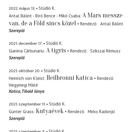
2022. május 13.
Stúdió K.
A Mars messze
Antal Bálint - Bíró Bence - Mikó Csaba
van, de a Föld sincs közel
Rendező
Antal Bálint
Szereplő
2021. december 17.
Stúdió K.
A tigris
Gianina Cărbunariu
Rendező
Szikszai Rémusz
Szereplő
2021. október 20.
Stúdió K.
Heilbronni Katica
Heinrich von Kleist
Rendező
Hegymegi Máté
Katica
Tibold lánya
2021. szeptember 11.
Stúdió K.
Kutyaévek
Günter Grass
Rendező
Mirko Radonjić
Szereplő
2021. szeptember 4.
Stúdió K.