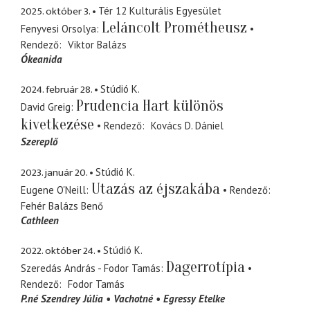
2025. október 3.
Tér 12 Kulturális Egyesület
Leláncolt Prométheusz
Fenyvesi Orsolya
Rendező
Viktor Balázs
Ókeanida
2024. február 28.
Stúdió K.
Prudencia Hart különös
David Greig
kivetkezése
Rendező
Kovács D. Dániel
Szereplő
2023. január 20.
Stúdió K.
Utazás az éjszakába
Eugene O'Neill
Rendező
Fehér Balázs Benő
Cathleen
2022. október 24.
Stúdió K.
Dagerrotípia
Szeredás András - Fodor Tamás
Rendező
Fodor Tamás
P.né Szendrey Júlia
Vachotné
Egressy Etelke