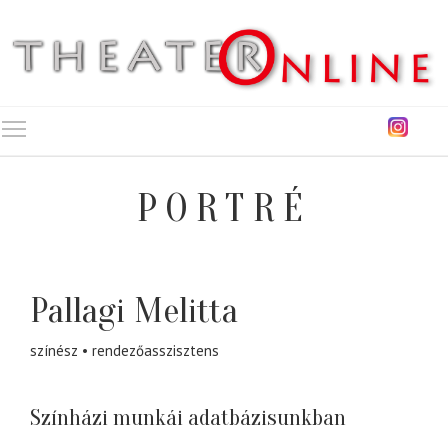
Toggle main menu visibility
PORTRÉ
Pallagi Melitta
színész
rendezőasszisztens
Színházi munkái adatbázisunkban