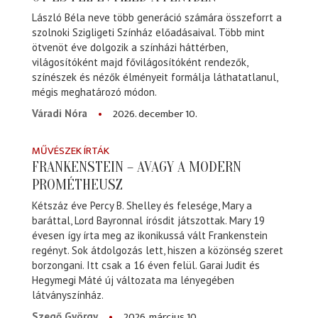
László Béla neve több generáció számára összeforrt a
szolnoki Szigligeti Színház előadásaival. Több mint
ötvenöt éve dolgozik a színházi háttérben,
világosítóként majd fővilágosítóként rendezők,
színészek és nézők élményeit formálja láthatatlanul,
mégis meghatározó módon.
2026. december 10.
Váradi Nóra
MŰVÉSZEK ÍRTÁK
FRANKENSTEIN – AVAGY A MODERN
PROMÉTHEUSZ
Kétszáz éve Percy B. Shelley és felesége, Mary a
baráttal, Lord Bayronnal írósdit játszottak. Mary 19
évesen így írta meg az ikonikussá vált Frankenstein
regényt. Sok átdolgozás lett, hiszen a közönség szeret
borzongani. Itt csak a 16 éven felül. Garai Judit és
Hegymegi Máté új változata ma lényegében
látványszínház.
2026. március 10.
Szegő György