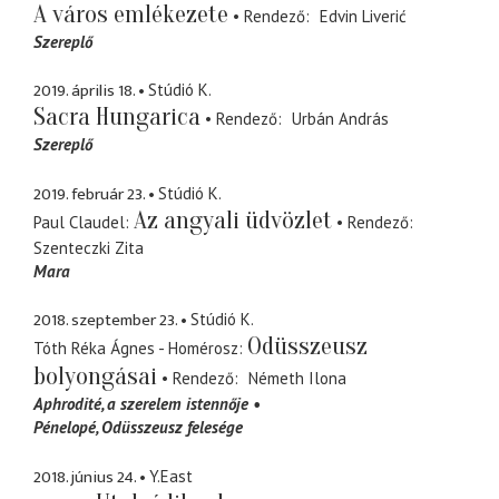
A város emlékezete
Rendező
Edvin Liverić
Szereplő
2019. április 18.
Stúdió K.
Sacra Hungarica
Rendező
Urbán András
Szereplő
2019. február 23.
Stúdió K.
Az angyali üdvözlet
Paul Claudel
Rendező
Szenteczki Zita
Mara
2018. szeptember 23.
Stúdió K.
Odüsszeusz
Tóth Réka Ágnes - Homérosz
bolyongásai
Rendező
Németh Ilona
Aphrodité
a szerelem istennője
Pénelopé
Odüsszeusz felesége
2018. június 24.
Y.East