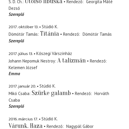
Utolsó libuska
S. D. Ch.
Rendező
Georgita Máté
Dezső
Szereplő
2017. október 13.
Stúdió K.
Titánia
Dömötör Tamás
Rendező
Dömötör Tamás
Szereplő
2017. július 13.
Kőszegi Várszínház
A talizmán
Johann Nepomuk Nestroy
Rendező
Kelemen József
Emma
2017. január 20.
Stúdió K.
Szürke galamb
Mikó Csaba
Rendező
Horváth
Csaba
Szereplő
2016. március 17.
Stúdió K.
Várunk. Haza
Rendező
Nagypál Gábor