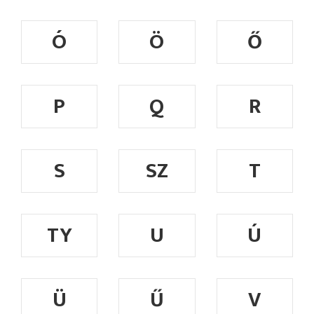
Ó
Ö
Ő
P
Q
R
S
SZ
T
TY
U
Ú
Ü
Ű
V