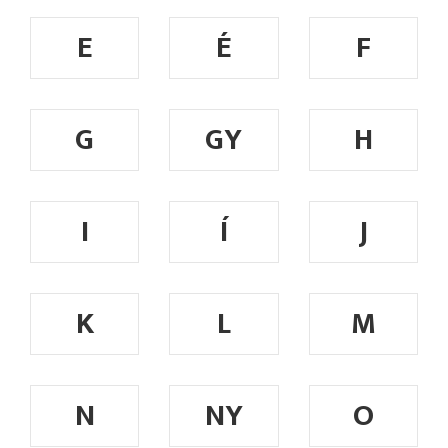
E
É
F
G
GY
H
I
Í
J
K
L
M
N
NY
O