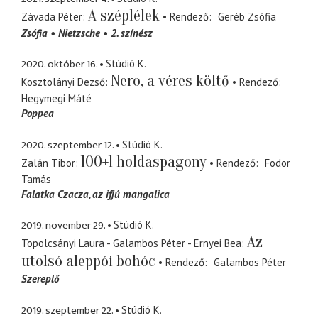
A széplélek
Závada Péter
Rendező
Geréb Zsófia
Zsófia
Nietzsche
2. színész
2020. október 16.
Stúdió K.
Nero, a véres költő
Kosztolányi Dezső
Rendező
Hegymegi Máté
Poppea
2020. szeptember 12.
Stúdió K.
100+1 holdaspagony
Zalán Tibor
Rendező
Fodor
Tamás
Falatka Czacza
az ifjú mangalica
2019. november 29.
Stúdió K.
Az
Topolcsányi Laura - Galambos Péter - Ernyei Bea
utolsó aleppói bohóc
Rendező
Galambos Péter
Szereplő
2019. szeptember 22.
Stúdió K.