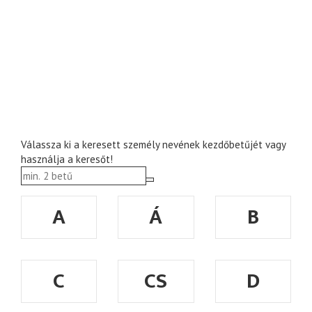
Válassza ki a keresett személy nevének kezdőbetűjét vagy
használja a keresőt!
A
Á
B
C
CS
D