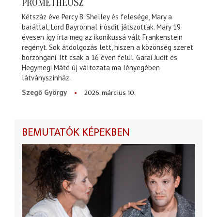
PROMÉTHEUSZ
Kétszáz éve Percy B. Shelley és felesége, Mary a
baráttal, Lord Bayronnal írósdit játszottak. Mary 19
évesen így írta meg az ikonikussá vált Frankenstein
regényt. Sok átdolgozás lett, hiszen a közönség szeret
borzongani. Itt csak a 16 éven felül. Garai Judit és
Hegymegi Máté új változata ma lényegében
látványszínház.
2026. március 10.
Szegő György
BEMUTATÓK KÉPEKBEN