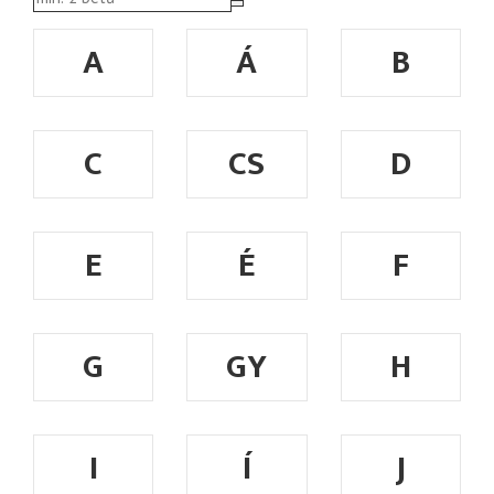
A
Á
B
C
CS
D
E
É
F
G
GY
H
I
Í
J