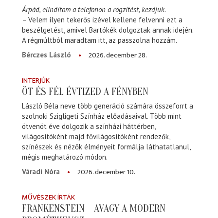
Árpád, elindítom a telefonon a rögzítést, kezdjük.
– Velem ilyen tekerős izével kellene felvenni ezt a
beszélgetést, amivel Bartókék dolgoztak annak idején.
A régmúltból maradtam itt, az passzolna hozzám.
2026. december 28.
Bérczes László
INTERJÚK
ÖT ÉS FÉL ÉVTIZED A FÉNYBEN
László Béla neve több generáció számára összeforrt a
szolnoki Szigligeti Színház előadásaival. Több mint
ötvenöt éve dolgozik a színházi háttérben,
világosítóként majd fővilágosítóként rendezők,
színészek és nézők élményeit formálja láthatatlanul,
mégis meghatározó módon.
2026. december 10.
Váradi Nóra
MŰVÉSZEK ÍRTÁK
FRANKENSTEIN – AVAGY A MODERN