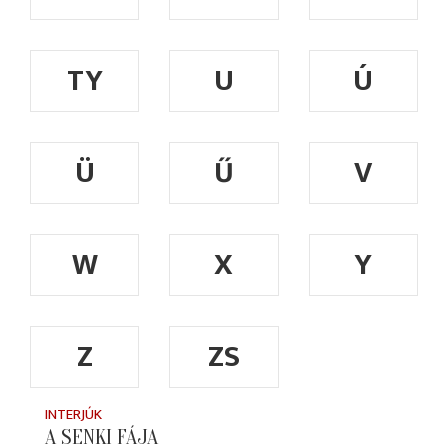
TY
U
Ú
Ü
Ű
V
W
X
Y
Z
ZS
INTERJÚK
A SENKI FÁJA