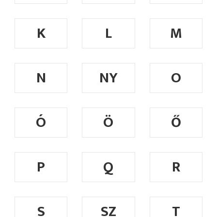
K
L
M
N
NY
O
Ó
Ö
Ő
P
Q
R
S
SZ
T