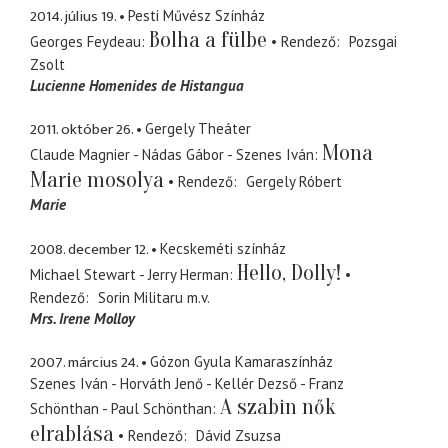
2014. július 19.
Pesti Művész Színház
Bolha a fülbe
Georges Feydeau
Rendező
Pozsgai
Zsolt
Lucienne Homenides de Histangua
2011. október 26.
Gergely Theáter
Mona
Claude Magnier - Nádas Gábor - Szenes Iván
Marie mosolya
Rendező
Gergely Róbert
Marie
2008. december 12.
Kecskeméti színház
Hello, Dolly!
Michael Stewart - Jerry Herman
Rendező
Sorin Militaru
m.v.
Mrs. Irene Molloy
2007. március 24.
Gózon Gyula Kamaraszínház
Szenes Iván - Horváth Jenő - Kellér Dezső - Franz
A szabin nők
Schönthan - Paul Schönthan
elrablása
Rendező
Dávid Zsuzsa