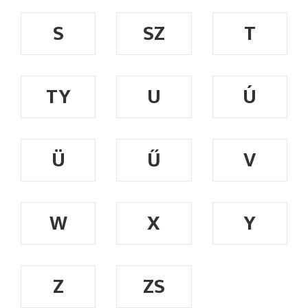
S
SZ
T
TY
U
Ú
Ü
Ű
V
W
X
Y
Z
ZS