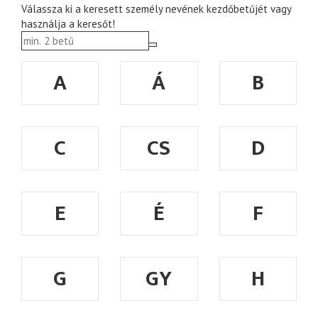
Válassza ki a keresett személy nevének kezdőbetűjét vagy
használja a keresőt!
A
Á
B
C
CS
D
E
É
F
G
GY
H