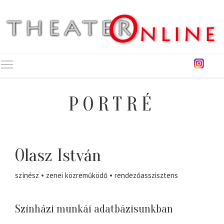
Toggle main menu visibility
PORTRÉ
Olasz István
színész
zenei közreműködő
rendezőasszisztens
Színházi munkái adatbázisunkban