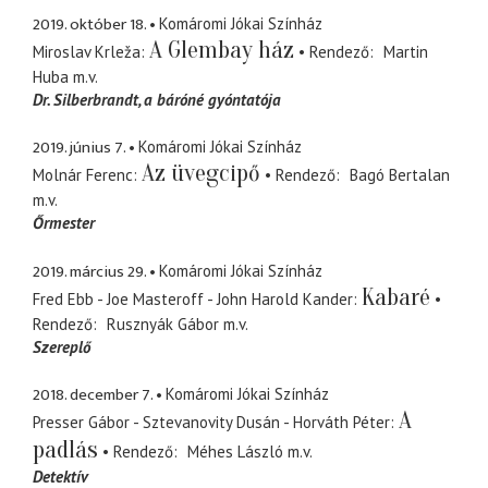
2019. október 18.
Komáromi Jókai Színház
A Glembay ház
Miroslav Krleža
Rendező
Martin
Huba
m.v.
Dr. Silberbrandt
a báróné gyóntatója
2019. június 7.
Komáromi Jókai Színház
Az üvegcipő
Molnár Ferenc
Rendező
Bagó Bertalan
m.v.
Őrmester
2019. március 29.
Komáromi Jókai Színház
Kabaré
Fred Ebb - Joe Masteroff - John Harold Kander
Rendező
Rusznyák Gábor
m.v.
Szereplő
2018. december 7.
Komáromi Jókai Színház
A
Presser Gábor - Sztevanovity Dusán - Horváth Péter
padlás
Rendező
Méhes László
m.v.
Detektív