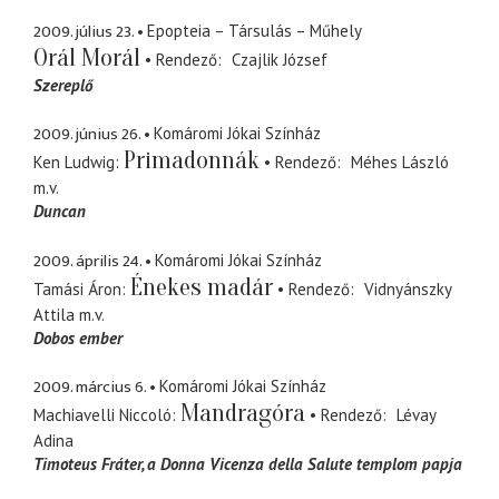
2009. július 23.
Epopteia – Társulás – Műhely
Orál Morál
Rendező
Czajlik József
Szereplő
2009. június 26.
Komáromi Jókai Színház
Primadonnák
Ken Ludwig
Rendező
Méhes László
m.v.
Duncan
2009. április 24.
Komáromi Jókai Színház
Énekes madár
Tamási Áron
Rendező
Vidnyánszky
Attila
m.v.
Dobos ember
2009. március 6.
Komáromi Jókai Színház
Mandragóra
Machiavelli Niccoló
Rendező
Lévay
Adina
Timoteus Fráter
a Donna Vicenza della Salute templom papja