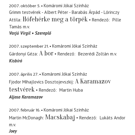
2007. október 5.
Komáromi Jókai Színház
Grimm testvérek - Albert Péter - Barabás Árpád - Lőrinczy
Hófehérke meg a törpék
Attila
Rendező
Pille
Tamás
m.v.
Varjú Virgil
Szereplő
2007. szeptember 21.
Komáromi Jókai Színház
A bor
Gárdonyi Géza
Rendező
Bezerédi Zoltán
m.v.
Kisbíró
2007. április 27.
Komáromi Jókai Színház
A Karamazov
Fjodor Mihajlovics Dosztojevszkij
testvérek
Rendező
Martin Huba
Aljosa Karamazov
2007. február 16.
Komáromi Jókai Színház
Macskabaj
Martin McDonagh
Rendező
Lukáts Andor
m.v.
Joey