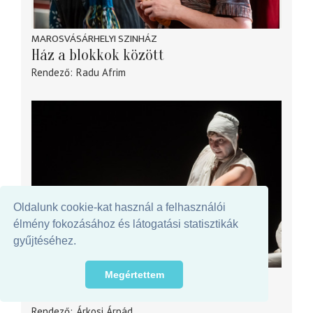
MAROSVÁSÁRHELYI SZINHÁZ
Ház a blokkok között
Rendező
Radu Afrim
Oldalunk cookie-kat használ a felhasználói
élmény fokozásához és látogatási statisztikák
gyűjtéséhez.
Megértettem
GYULAI VÁRSZÍNHÁZ
Ikrek – kettő
Rendező
Árkosi Árpád