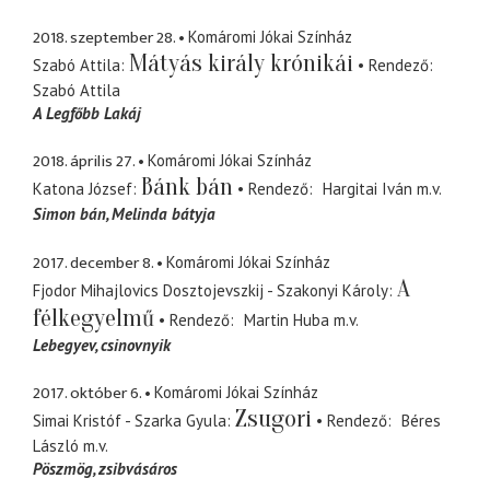
2018. szeptember 28.
Komáromi Jókai Színház
Mátyás király krónikái
Szabó Attila
Rendező
Szabó Attila
A Legfőbb Lakáj
2018. április 27.
Komáromi Jókai Színház
Bánk bán
Katona József
Rendező
Hargitai Iván
m.v.
Simon bán
Melinda bátyja
2017. december 8.
Komáromi Jókai Színház
A
Fjodor Mihajlovics Dosztojevszkij - Szakonyi Károly
félkegyelmű
Rendező
Martin Huba
m.v.
Lebegyev
csinovnyik
2017. október 6.
Komáromi Jókai Színház
Zsugori
Simai Kristóf - Szarka Gyula
Rendező
Béres
László
m.v.
Pöszmög
zsibvásáros