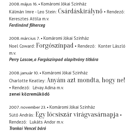
2008. május 16.
Komáromi Jókai Színház
Csárdáskirálynő
Kálmán Imre - Leo Stein
Rendező
Keresztes Attila
m.v.
Ferdinánd fõherceg
2008. március 7.
Komáromi Jókai Színház
Forgószínpad
Noel Coward
Rendező
Konter László
m.v.
Perry Lascoe
a Forgószínpad alapítvány titkára
2008. január 10.
Komáromi Jókai Színház
Anyám azt mondta, hogy ne!
Charlotte Keatley
Rendező
Lévay Adina
m.v.
zenei közreműködő
2007. november 23.
Komáromi Jókai Színház
Egy lócsiszár virágvasárnapja
Sütő András
Rendező
Lukáts Andor
m.v.
Tronkai Vencel báró