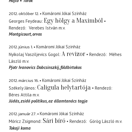
Hajtó
Török
2012. október 12.
Komáromi Jókai Színház
Egy hölgy a Maximból
Georges Feydeau
Rendező
Verebes István
m.v.
Montgicourt
orvos
2012. június 1.
Komáromi Jókai Színház
A revizor
Nyikolaj Vasziljevics Gogol
Rendező
Méhes
László
m.v.
Pjotr Ivanovics Dobcsinszkij
földbirtokos
2012. március 16.
Komáromi Jókai Színház
Caligula helytartója
Székely János
Rendező
Béres Attila
m.v.
Júdás
zsidó politikus, az államtanács tagja
2012. január 27.
Komáromi Jókai Színház
Sári bíró
Móricz Zsigmond
Rendező
Görög László
m.v.
Tokaji koma