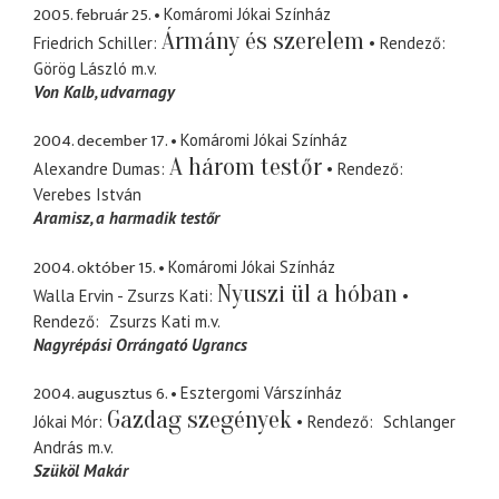
2005. február 25.
Komáromi Jókai Színház
Ármány és szerelem
Friedrich Schiller
Rendező
Görög László
m.v.
Von Kalb
udvarnagy
2004. december 17.
Komáromi Jókai Színház
A három testőr
Alexandre Dumas
Rendező
Verebes István
Aramisz
a harmadik testőr
2004. október 15.
Komáromi Jókai Színház
Nyuszi ül a hóban
Walla Ervin - Zsurzs Kati
Rendező
Zsurzs Kati
m.v.
Nagyrépási Orrángató Ugrancs
2004. augusztus 6.
Esztergomi Várszínház
Gazdag szegények
Jókai Mór
Rendező
Schlanger
András
m.v.
Szüköl Makár