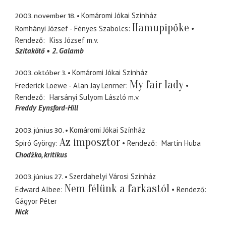
2003. november 18.
Komáromi Jókai Színház
Hamupipőke
Romhányi József - Fényes Szabolcs
Rendező
Kiss József
m.v.
Szitakötő
2. Galamb
2003. október 3.
Komáromi Jókai Színház
My fair lady
Frederick Loewe - Alan Jay Lenrner
Rendező
Harsányi Sulyom László
m.v.
Freddy Eynsford-Hill
2003. június 30.
Komáromi Jókai Színház
Az imposztor
Spiró György
Rendező
Martin Huba
Chodżko
kritikus
2003. június 27.
Szerdahelyi Városi Színház
Nem félünk a farkastól
Edward Albee
Rendező
Gágyor Péter
Nick