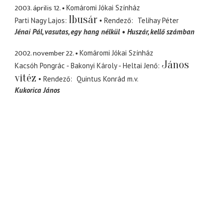
2003. április 12.
Komáromi Jókai Színház
Ibusár
Parti Nagy Lajos
Rendező
Telihay Péter
Jénai Pál
vasutas, egy hang nélkül
Huszár
kellő számban
2002. november 22.
Komáromi Jókai Színház
János
Kacsóh Pongrác - Bakonyi Károly - Heltai Jenő
vitéz
Rendező
Quintus Konrád
m.v.
Kukorica János