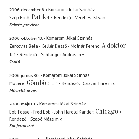
2006. december 8.
Komáromi Jókai Színház
Patika
Szép Ernő
Rendező
Verebes István
Fekete
provizor
2006. október 13.
Komáromi Jókai Színház
A doktor
Zerkovitz Béla - Kellér Dezső - Molnár Ferenc
úr
Rendező
Schlanger András
m.v.
Csató
2006. június 30.
Komáromi Jókai Színház
Gömböc Úr
Molière
Rendező
Csiszár Imre
m.v.
Második orvos
2006. május 1.
Komáromi Jókai Színház
Chicago
Bob Fosse - Fred Ebb - John Harold Kander
Rendező
Szabó Máté
m.v.
Konferanszié