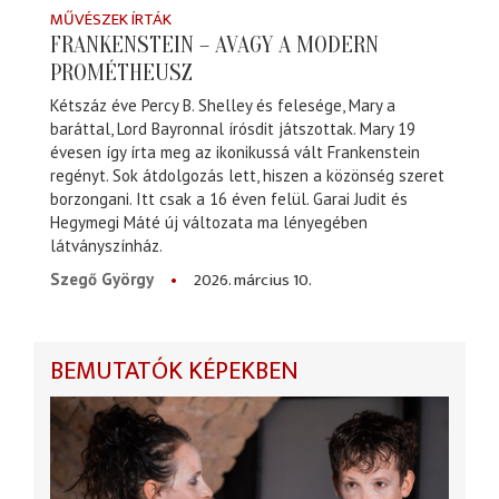
MŰVÉSZEK ÍRTÁK
FRANKENSTEIN – AVAGY A MODERN
PROMÉTHEUSZ
Kétszáz éve Percy B. Shelley és felesége, Mary a
baráttal, Lord Bayronnal írósdit játszottak. Mary 19
évesen így írta meg az ikonikussá vált Frankenstein
regényt. Sok átdolgozás lett, hiszen a közönség szeret
borzongani. Itt csak a 16 éven felül. Garai Judit és
Hegymegi Máté új változata ma lényegében
látványszínház.
2026. március 10.
Szegő György
BEMUTATÓK KÉPEKBEN