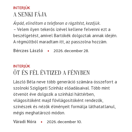
INTERJÚK
A SENKI FÁJA
Árpád, elindítom a telefonon a rögzítést, kezdjük.
– Velem ilyen tekerős izével kellene felvenni ezt a
beszélgetést, amivel Bartókék dolgoztak annak idején.
A régmúltból maradtam itt, az passzolna hozzám.
2026. december 28.
Bérczes László
INTERJÚK
ÖT ÉS FÉL ÉVTIZED A FÉNYBEN
László Béla neve több generáció számára összeforrt a
szolnoki Szigligeti Színház előadásaival. Több mint
ötvenöt éve dolgozik a színházi háttérben,
világosítóként majd fővilágosítóként rendezők,
színészek és nézők élményeit formálja láthatatlanul,
mégis meghatározó módon.
2026. december 10.
Váradi Nóra