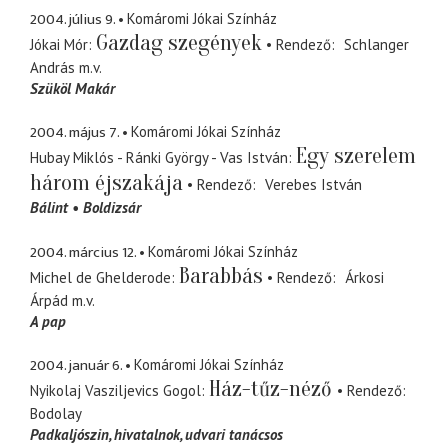
2004. július 9.
Komáromi Jókai Színház
Gazdag szegények
Jókai Mór
Rendező
Schlanger
András
m.v.
Szüköl Makár
2004. május 7.
Komáromi Jókai Színház
Egy szerelem
Hubay Miklós - Ránki György - Vas István
három éjszakája
Rendező
Verebes István
Bálint
Boldizsár
2004. március 12.
Komáromi Jókai Színház
Barabbás
Michel de Ghelderode
Rendező
Árkosi
Árpád
m.v.
A pap
2004. január 6.
Komáromi Jókai Színház
Ház-tűz-néző
Nyikolaj Vasziljevics Gogol
Rendező
Bodolay
Padkaljószin
hivatalnok, udvari tanácsos