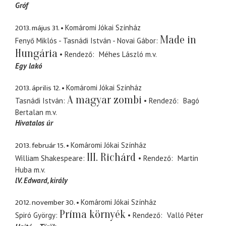
Gróf
2013. május 31.
Komáromi Jókai Színház
Made in
Fenyő Miklós - Tasnádi István - Novai Gábor
Hungária
Rendező
Méhes László
m.v.
Egy lakó
2013. április 12.
Komáromi Jókai Színház
A magyar zombi
Tasnádi István
Rendező
Bagó
Bertalan
m.v.
Hivatalos úr
2013. február 15.
Komáromi Jókai Színház
III. Richárd
William Shakespeare
Rendező
Martin
Huba
m.v.
lV. Edward
király
2012. november 30.
Komáromi Jókai Színház
Príma környék
Spiró György
Rendező
Valló Péter