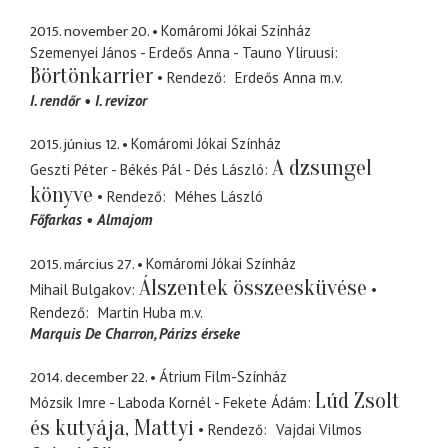
2015. november 20.
Komáromi Jókai Színház
Szemenyei János - Erdeős Anna - Tauno Yliruusi
Börtönkarrier
Rendező
Erdeős Anna
m.v.
I. rendőr
I. revizor
2015. június 12.
Komáromi Jókai Színház
A dzsungel
Geszti Péter - Békés Pál - Dés László
könyve
Rendező
Méhes László
Főfarkas
Almajom
2015. március 27.
Komáromi Jókai Színház
Álszentek összeesküvése
Mihail Bulgakov
Rendező
Martin Huba
m.v.
Marquis De Charron
Párizs érseke
2014. december 22.
Átrium Film-Színház
Lúd Zsolt
Mózsik Imre - Laboda Kornél - Fekete Ádám
és kutyája, Mattyi
Rendező
Vajdai Vilmos