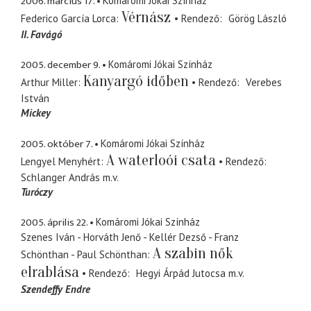
2006. március 17.
Komáromi Jókai Színház
Vérnász
Federico García Lorca
Rendező
Görög László
II. Favágó
2005. december 9.
Komáromi Jókai Színház
Kanyargó időben
Arthur Miller
Rendező
Verebes
István
Mickey
2005. október 7.
Komáromi Jókai Színház
A waterloói csata
Lengyel Menyhért
Rendező
Schlanger András
m.v.
Turóczy
2005. április 22.
Komáromi Jókai Színház
Szenes Iván - Horváth Jenő - Kellér Dezső - Franz
A szabin nők
Schönthan - Paul Schönthan
elrablása
Rendező
Hegyi Árpád Jutocsa
m.v.
Szendeffy Endre