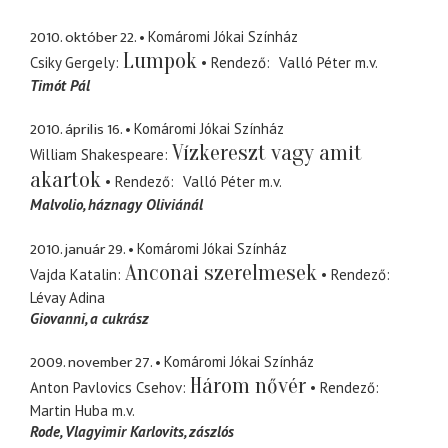
2010. október 22.
Komáromi Jókai Színház
Lumpok
Csiky Gergely
Rendező
Valló Péter
m.v.
Timót Pál
2010. április 16.
Komáromi Jókai Színház
Vízkereszt vagy amit
William Shakespeare
akartok
Rendező
Valló Péter
m.v.
Malvolio
háznagy Oliviánál
2010. január 29.
Komáromi Jókai Színház
Anconai szerelmesek
Vajda Katalin
Rendező
Lévay Adina
Giovanni
a cukrász
2009. november 27.
Komáromi Jókai Színház
Három nővér
Anton Pavlovics Csehov
Rendező
Martin Huba
m.v.
Rode, Vlagyimir Karlovits
zászlós