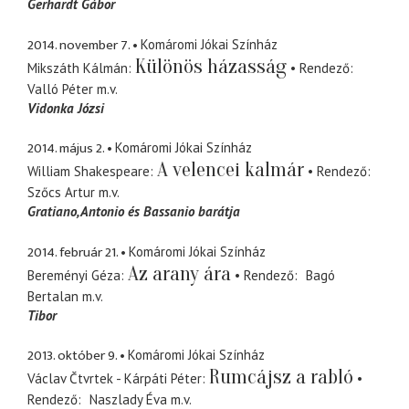
Gerhardt Gábor
2014. november 7.
Komáromi Jókai Színház
Különös házasság
Mikszáth Kálmán
Rendező
Valló Péter
m.v.
Vidonka Józsi
2014. május 2.
Komáromi Jókai Színház
A velencei kalmár
William Shakespeare
Rendező
Szőcs Artur
m.v.
Gratiano
Antonio és Bassanio barátja
2014. február 21.
Komáromi Jókai Színház
Az arany ára
Bereményi Géza
Rendező
Bagó
Bertalan
m.v.
Tibor
2013. október 9.
Komáromi Jókai Színház
Rumcájsz a rabló
Václav Čtvrtek - Kárpáti Péter
Rendező
Naszlady Éva
m.v.