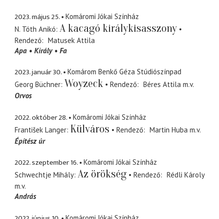
2023. május 25.
Komáromi Jókai Színház
A kacagó királykisasszony
N. Tóth Anikó
Rendező
Matusek Attila
Apa
Király
Fa
2023. január 30.
Komárom Benkő Géza Stúdiószínpad
Woyzeck
Georg Büchner
Rendező
Béres Attila
m.v.
Orvos
2022. október 28.
Komáromi Jókai Színház
Külváros
František Langer
Rendező
Martin Huba
m.v.
Építész úr
2022. szeptember 16.
Komáromi Jókai Színház
Az örökség
Schwechtje Mihály
Rendező
Rédli Károly
m.v.
András
2022. június 10.
Komáromi Jókai Színház