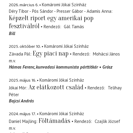
2026. március 6.
Komáromi Jókai Színház
Déry Tibor - Pós Sándor - Presser Gábor - Adamis Anna
Képzelt riport egy amerikai pop
fesztiválról
Rendező
Gál Tamás
Bill
2025. október 10.
Komáromi Jókai Színház
Egy piaci nap
Závada Pál
Rendező
Mohácsi János
m.v.
Hámos Ferenc
kunvadasi kommunista párttitkár
Grósz
2025. május 16.
Komáromi Jókai Színház
Az elátkozott család
Jókai Mór
Rendező
Telihay
Péter
Bajcsi András
2024. május 17.
Komáromi Jókai Színház
Föltámadás
Daniel Majling
Rendező
Czajlik József
m.v.