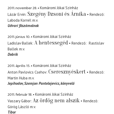
2011. november 28.
Komáromi Jókai Színház
Szegény Dzsoni és Árnika
Lázár Ervin
Rendező
Laboda Kornél
m.v.
Udvari főszámolnok
2011. június 10.
Komáromi Jókai Színház
A hentessegéd
Ladislav Ballek
Rendező
Rastislav
Ballek
m.v.
Dobrík
2011. április 15.
Komáromi Jókai Színház
Cseresznyéskert
Anton Pavlovics Csehov
Rendező
Martin Huba
m.v.
Jepihodov
Szemjon Pantelejevics, könyvelő
2011. február 18.
Komáromi Jókai Színház
Az ördög nem alszik
Vaszary Gábor
Rendező
Görög László
m.v.
Tibor