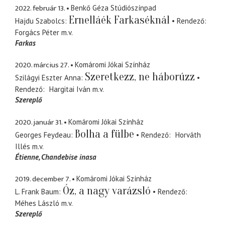
2022. február 13.
Benkő Géza Stúdiószínpad
Ernelláék Farkaséknál
Hajdu Szabolcs
Rendező
Forgács Péter
m.v.
Farkas
2020. március 27.
Komáromi Jókai Színház
Szeretkezz, ne háborúzz
Szilágyi Eszter Anna
Rendező
Hargitai Iván
m.v.
Szereplő
2020. január 31.
Komáromi Jókai Színház
Bolha a fülbe
Georges Feydeau
Rendező
Horváth
Illés
m.v.
Étienne
Chandebise inasa
2019. december 7.
Komáromi Jókai Színház
Óz, a nagy varázsló
L. Frank Baum
Rendező
Méhes László
m.v.
Szereplő