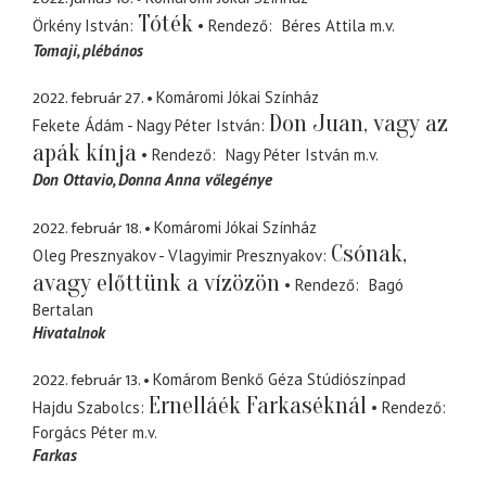
Tóték
Örkény István
Rendező
Béres Attila
m.v.
Tomaji
plébános
2022. február 27.
Komáromi Jókai Színház
Don Juan, vagy az
Fekete Ádám - Nagy Péter István
apák kínja
Rendező
Nagy Péter István
m.v.
Don Ottavio
Donna Anna vőlegénye
2022. február 18.
Komáromi Jókai Színház
Csónak,
Oleg Presznyakov - Vlagyimir Presznyakov
avagy előttünk a vízözön
Rendező
Bagó
Bertalan
Hivatalnok
2022. február 13.
Komárom Benkő Géza Stúdiószínpad
Ernelláék Farkaséknál
Hajdu Szabolcs
Rendező
Forgács Péter
m.v.
Farkas