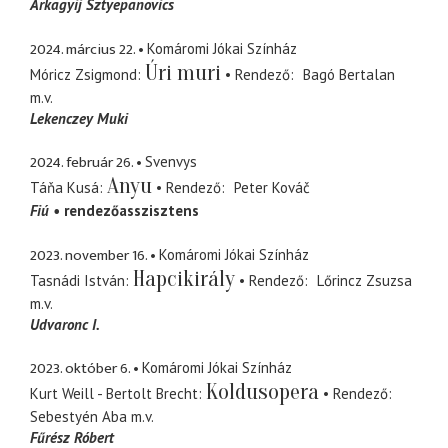
Arkagyij Sztyepanovics
2024. március 22.
Komáromi Jókai Színház
Úri muri
Móricz Zsigmond
Rendező
Bagó Bertalan
m.v.
Lekenczey Muki
2024. február 26.
Svenvys
Anyu
Táňa Kusá
Rendező
Peter Kováč
Fiú
rendezőasszisztens
2023. november 16.
Komáromi Jókai Színház
Hapcikirály
Tasnádi István
Rendező
Lőrincz Zsuzsa
m.v.
Udvaronc I.
2023. október 6.
Komáromi Jókai Színház
Koldusopera
Kurt Weill - Bertolt Brecht
Rendező
Sebestyén Aba
m.v.
Fűrész Róbert