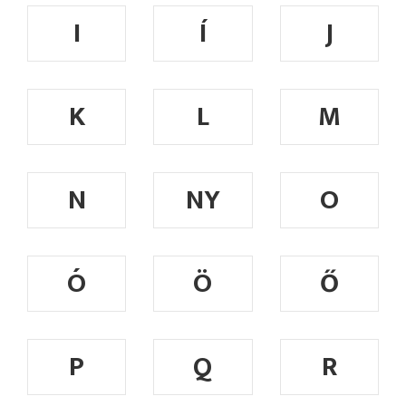
I
Í
J
K
L
M
N
NY
O
Ó
Ö
Ő
P
Q
R