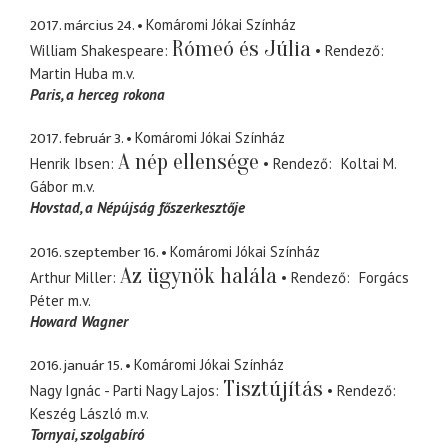
2017. március 24.
Komáromi Jókai Színház
Rómeó és Júlia
William Shakespeare
Rendező
Martin Huba
m.v.
Paris
a herceg rokona
2017. február 3.
Komáromi Jókai Színház
A nép ellensége
Henrik Ibsen
Rendező
Koltai M.
Gábor
m.v.
Hovstad
a Népújság főszerkesztője
2016. szeptember 16.
Komáromi Jókai Színház
Az ügynök halála
Arthur Miller
Rendező
Forgács
Péter
m.v.
Howard Wagner
2016. január 15.
Komáromi Jókai Színház
Tisztújítás
Nagy Ignác - Parti Nagy Lajos
Rendező
Keszég László
m.v.
Tornyai
szolgabíró