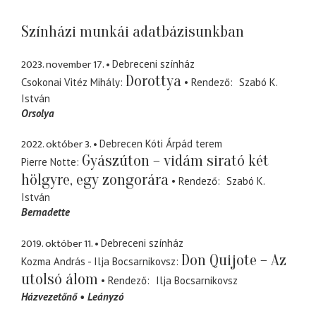
Színházi munkái adatbázisunkban
2023. november 17.
Debreceni színház
Dorottya
Csokonai Vitéz Mihály
Rendező
Szabó K.
István
Orsolya
2022. október 3.
Debrecen Kóti Árpád terem
Gyászúton – vidám sirató két
Pierre Notte
hölgyre, egy zongorára
Rendező
Szabó K.
István
Bernadette
2019. október 11.
Debreceni színház
Don Quijote – Az
Kozma András - Ilja Bocsarnikovsz
utolsó álom
Rendező
Ilja Bocsarnikovsz
Házvezetőnő
Leányzó