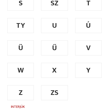
S
SZ
T
TY
U
Ú
Ü
Ű
V
W
X
Y
Z
ZS
INTERJÚK