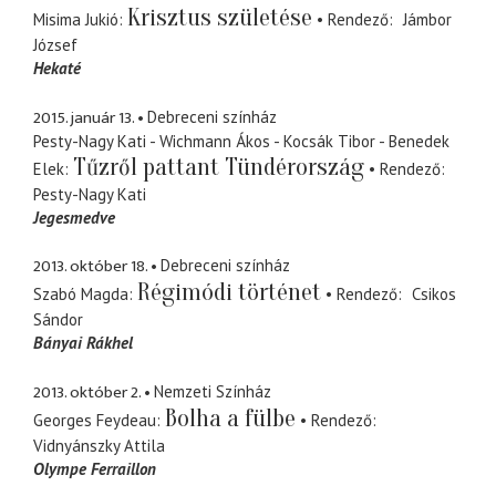
Krisztus születése
Misima Jukió
Rendező
Jámbor
József
Hekaté
2015. január 13.
Debreceni színház
Pesty-Nagy Kati - Wichmann Ákos - Kocsák Tibor - Benedek
Tűzről pattant Tündérország
Elek
Rendező
Pesty-Nagy Kati
Jegesmedve
2013. október 18.
Debreceni színház
Régimódi történet
Szabó Magda
Rendező
Csikos
Sándor
Bányai Rákhel
2013. október 2.
Nemzeti Színház
Bolha a fülbe
Georges Feydeau
Rendező
Vidnyánszky Attila
Olympe Ferraillon