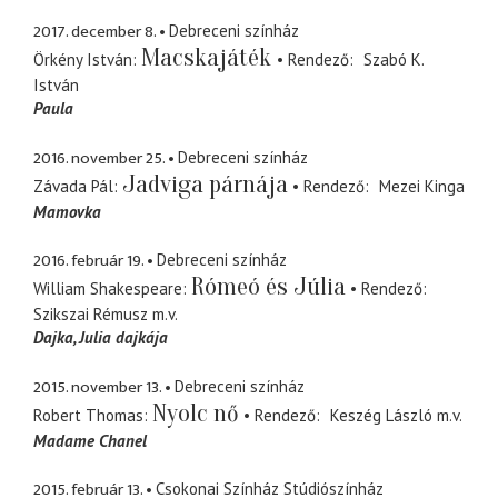
2017. december 8.
Debreceni színház
Macskajáték
Örkény István
Rendező
Szabó K.
István
Paula
2016. november 25.
Debreceni színház
Jadviga párnája
Závada Pál
Rendező
Mezei Kinga
Mamovka
2016. február 19.
Debreceni színház
Rómeó és Júlia
William Shakespeare
Rendező
Szikszai Rémusz
m.v.
Dajka
Julia dajkája
2015. november 13.
Debreceni színház
Nyolc nő
Robert Thomas
Rendező
Keszég László
m.v.
Madame Chanel
2015. február 13.
Csokonai Színház Stúdiószínház