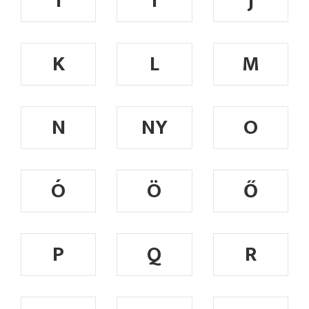
I
Í
J
K
L
M
N
NY
O
Ó
Ö
Ő
P
Q
R