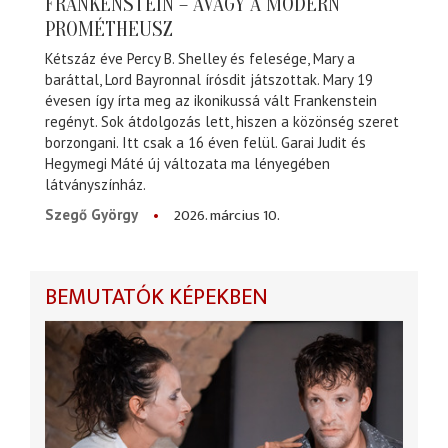
FRANKENSTEIN – AVAGY A MODERN
PROMÉTHEUSZ
Kétszáz éve Percy B. Shelley és felesége, Mary a
baráttal, Lord Bayronnal írósdit játszottak. Mary 19
évesen így írta meg az ikonikussá vált Frankenstein
regényt. Sok átdolgozás lett, hiszen a közönség szeret
borzongani. Itt csak a 16 éven felül. Garai Judit és
Hegymegi Máté új változata ma lényegében
látványszínház.
2026. március 10.
Szegő György
BEMUTATÓK KÉPEKBEN