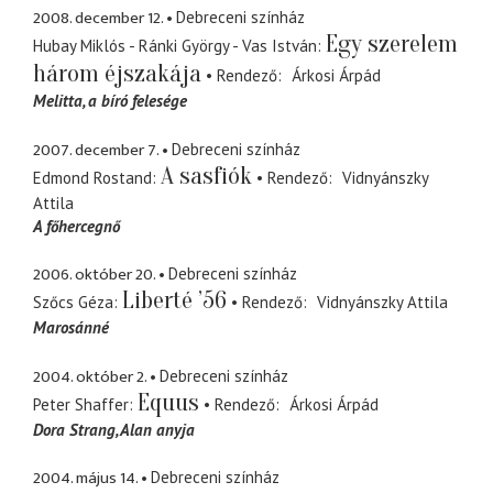
2008. december 12.
Debreceni színház
Egy szerelem
Hubay Miklós - Ránki György - Vas István
három éjszakája
Rendező
Árkosi Árpád
Melitta
a bíró felesége
2007. december 7.
Debreceni színház
A sasfiók
Edmond Rostand
Rendező
Vidnyánszky
Attila
A főhercegnő
2006. október 20.
Debreceni színház
Liberté ’56
Szőcs Géza
Rendező
Vidnyánszky Attila
Marosánné
2004. október 2.
Debreceni színház
Equus
Peter Shaffer
Rendező
Árkosi Árpád
Dora Strang
Alan anyja
2004. május 14.
Debreceni színház