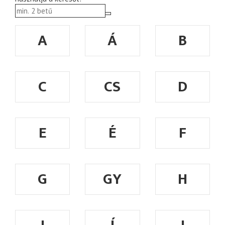
A
Á
B
C
CS
D
E
É
F
G
GY
H