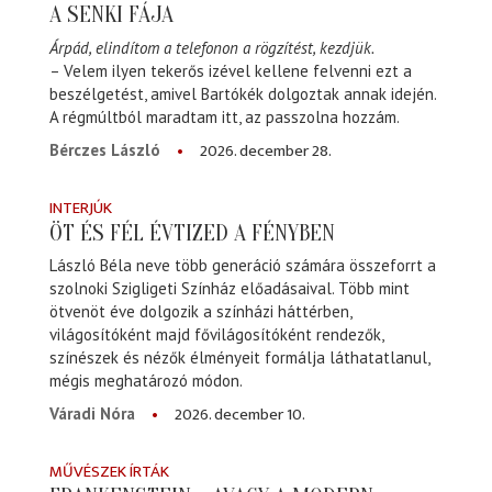
A SENKI FÁJA
Árpád, elindítom a telefonon a rögzítést, kezdjük.
– Velem ilyen tekerős izével kellene felvenni ezt a
beszélgetést, amivel Bartókék dolgoztak annak idején.
A régmúltból maradtam itt, az passzolna hozzám.
2026. december 28.
Bérczes László
INTERJÚK
ÖT ÉS FÉL ÉVTIZED A FÉNYBEN
László Béla neve több generáció számára összeforrt a
szolnoki Szigligeti Színház előadásaival. Több mint
ötvenöt éve dolgozik a színházi háttérben,
világosítóként majd fővilágosítóként rendezők,
színészek és nézők élményeit formálja láthatatlanul,
mégis meghatározó módon.
2026. december 10.
Váradi Nóra
MŰVÉSZEK ÍRTÁK