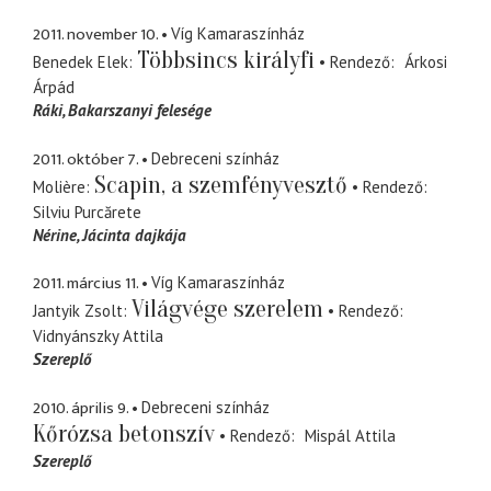
2011. november 10.
Víg Kamaraszínház
Többsincs királyfi
Benedek Elek
Rendező
Árkosi
Árpád
Ráki
Bakarszanyi felesége
2011. október 7.
Debreceni színház
Scapin, a szemfényvesztő
Molière
Rendező
Silviu Purcărete
Nérine
Jácinta dajkája
2011. március 11.
Víg Kamaraszínház
Világvége szerelem
Jantyik Zsolt
Rendező
Vidnyánszky Attila
Szereplő
2010. április 9.
Debreceni színház
Kőrózsa betonszív
Rendező
Mispál Attila
Szereplő