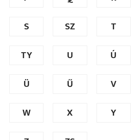
S
SZ
T
TY
U
Ú
Ü
Ű
V
W
X
Y