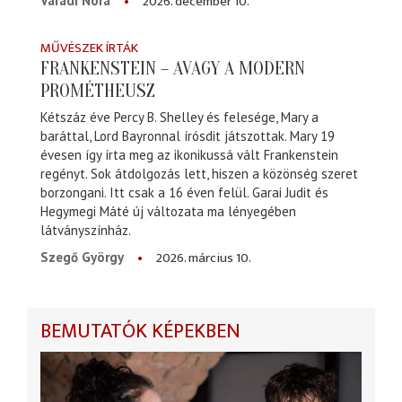
2026. december 10.
Váradi Nóra
MŰVÉSZEK ÍRTÁK
FRANKENSTEIN – AVAGY A MODERN
PROMÉTHEUSZ
Kétszáz éve Percy B. Shelley és felesége, Mary a
baráttal, Lord Bayronnal írósdit játszottak. Mary 19
évesen így írta meg az ikonikussá vált Frankenstein
regényt. Sok átdolgozás lett, hiszen a közönség szeret
borzongani. Itt csak a 16 éven felül. Garai Judit és
Hegymegi Máté új változata ma lényegében
látványszínház.
2026. március 10.
Szegő György
BEMUTATÓK KÉPEKBEN