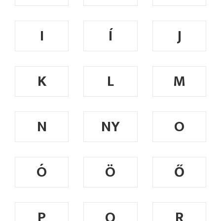
I
Í
J
K
L
M
N
NY
O
Ó
Ö
Ő
P
Q
R