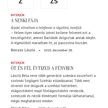
Z
ZS
INTERJÚK
A SENKI FÁJA
Árpád, elindítom a telefonon a rögzítést, kezdjük.
– Velem ilyen tekerős izével kellene felvenni ezt a
beszélgetést, amivel Bartókék dolgoztak annak idején.
A régmúltból maradtam itt, az passzolna hozzám.
2026. december 28.
Bérczes László
INTERJÚK
ÖT ÉS FÉL ÉVTIZED A FÉNYBEN
László Béla neve több generáció számára összeforrt a
szolnoki Szigligeti Színház előadásaival. Több mint
ötvenöt éve dolgozik a színházi háttérben,
világosítóként majd fővilágosítóként rendezők,
színészek és nézők élményeit formálja láthatatlanul,
mégis meghatározó módon.