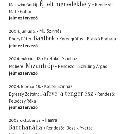
Éjjeli menedékhely
Makszim Gorkij
Rendező
Máté Gábor
jelmeztervező
2004. június 5.
MU Színház
Baalbek
Dóczy Péter
Koreográfus
Blaskó Borbála
jelmeztervező
2004. március 12.
Krétakör Színház
Mizantróp
Molière
Rendező
Schilling Árpád
jelmeztervező
2004. február 28.
Kolibri Színház
Fafeye, a tenger ész
Egressy Zoltán
Rendező
Pelsőczy Réka
jelmeztervező
2003. október 23.
Kamra
Bacchanália
Rendező
Bozsik Yvette