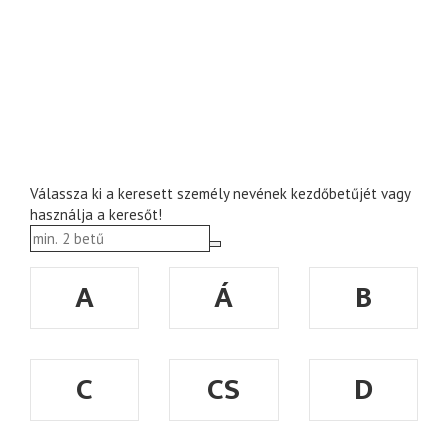
Válassza ki a keresett személy nevének kezdőbetűjét vagy
használja a keresőt!
A
Á
B
C
CS
D