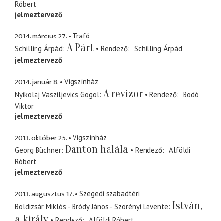
Róbert
jelmeztervező
2014. március 27.
Trafó
A Párt
Schilling Árpád
Rendező
Schilling Árpád
jelmeztervező
2014. január 8.
Vígszínház
A revizor
Nyikolaj Vasziljevics Gogol
Rendező
Bodó
Viktor
jelmeztervező
2013. október 25.
Vígszínház
Danton halála
Georg Büchner
Rendező
Alföldi
Róbert
jelmeztervező
2013. augusztus 17.
Szegedi szabadtéri
István,
Boldizsár Miklós - Bródy János - Szörényi Levente
a király
Rendező
Alföldi Róbert