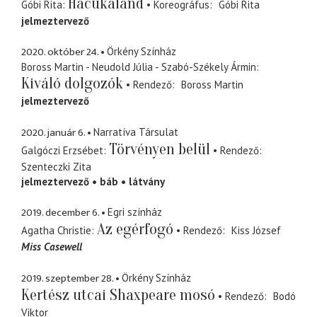
Hacukaland
Góbi Rita
Koreográfus
Góbi Rita
jelmeztervező
2020. október 24.
Örkény Színház
Boross Martin - Neudold Júlia - Szabó-Székely Ármin
Kiváló dolgozók
Rendező
Boross Martin
jelmeztervező
2020. január 6.
Narratíva Társulat
Törvényen belül
Galgóczi Erzsébet
Rendező
Szenteczki Zita
jelmeztervező
báb
látvány
2019. december 6.
Egri színház
Az egérfogó
Agatha Christie
Rendező
Kiss József
Miss Casewell
2019. szeptember 28.
Örkény Színház
Kertész utcai Shaxpeare mosó
Rendező
Bodó
Viktor