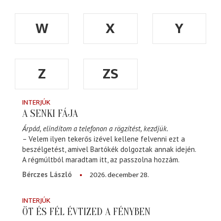
W
X
Y
Z
ZS
INTERJÚK
A SENKI FÁJA
Árpád, elindítom a telefonon a rögzítést, kezdjük.
– Velem ilyen tekerős izével kellene felvenni ezt a
beszélgetést, amivel Bartókék dolgoztak annak idején.
A régmúltból maradtam itt, az passzolna hozzám.
2026. december 28.
Bérczes László
INTERJÚK
ÖT ÉS FÉL ÉVTIZED A FÉNYBEN