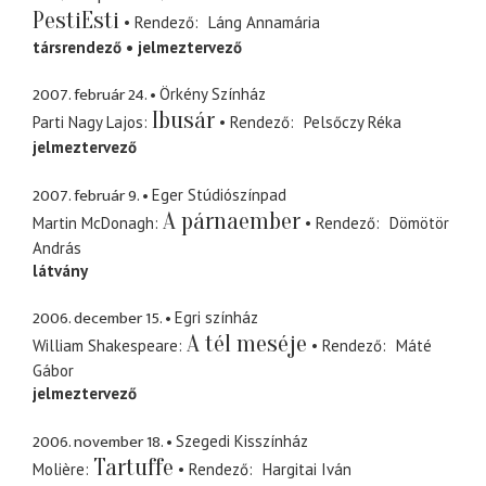
PestiEsti
Rendező
Láng Annamária
társrendező
jelmeztervező
2007. február 24.
Örkény Színház
Ibusár
Parti Nagy Lajos
Rendező
Pelsőczy Réka
jelmeztervező
2007. február 9.
Eger Stúdiószínpad
A párnaember
Martin McDonagh
Rendező
Dömötör
András
látvány
2006. december 15.
Egri színház
A tél meséje
William Shakespeare
Rendező
Máté
Gábor
jelmeztervező
2006. november 18.
Szegedi Kisszínház
Tartuffe
Molière
Rendező
Hargitai Iván