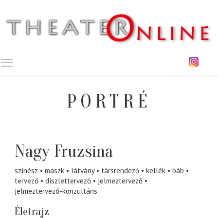
Toggle main menu visibility
PORTRÉ
Nagy Fruzsina
színész
maszk
látvány
társrendező
kellék
báb
tervező
díszlettervező
jelmeztervező
jelmeztervező-konzultáns
Életrajz