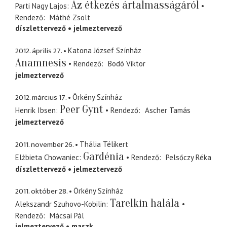
Az étkezés ártalmasságáról
Parti Nagy Lajos
Rendező
Máthé Zsolt
díszlettervező
jelmeztervező
2012. április 27.
Katona József Színház
Anamnesis
Rendező
Bodó Viktor
jelmeztervező
2012. március 17.
Örkény Színház
Peer Gynt
Henrik Ibsen
Rendező
Ascher Tamás
jelmeztervező
2011. november 26.
Thália Télikert
Gardénia
Elżbieta Chowaniec
Rendező
Pelsőczy Réka
díszlettervező
jelmeztervező
2011. október 28.
Örkény Színház
Tarelkin halála
Alekszandr Szuhovo-Kobilin
Rendező
Mácsai Pál
jelmeztervező
maszk