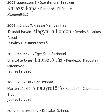
2008. augusztus 8.
Szentendrei Teátrum
Kurázsi Papa
Rendező
Phéraille
Közreműködő
2008. március 7.
Jászai Mari Színház
Magyar a Holdon
Tasnádi István
Rendező
Árkosi
Árpád
látvány
jelmeztervező
2008. január 25.
Eger Stúdiószínpad
Emésztő tűz
Charlotte Jones
Rendező
Radoslav
Milenković
jelmeztervező
2008. január 18.
Egri színház
A nagyratörő
Márton László
Rendező
Csizmadia
Tibor
jelmeztervező
2007. szeptember 7.
Krétakör Színház