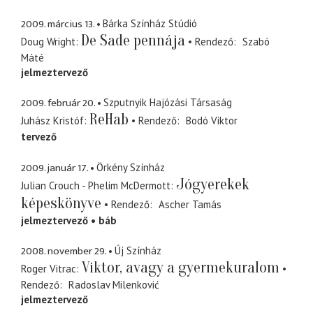
2009. március 13.
Bárka Színház Stúdió
De Sade pennája
Doug Wright
Rendező
Szabó
Máté
jelmeztervező
2009. február 20.
Szputnyik Hajózási Társaság
ReHab
Juhász Kristóf
Rendező
Bodó Viktor
tervező
2009. január 17.
Örkény Színház
Jógyerekek
Julian Crouch - Phelim McDermott
képeskönyve
Rendező
Ascher Tamás
jelmeztervező
báb
2008. november 29.
Új Színház
Viktor, avagy a gyermekuralom
Roger Vitrac
Rendező
Radoslav Milenković
jelmeztervező