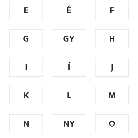
E
É
F
G
GY
H
I
Í
J
K
L
M
N
NY
O