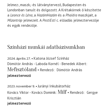
Jelmez-, maszk,- és látványtervező, Budapesten és
Londonban tanult és dolgozott. A Krétakörnek ő készítette
a
Leonce és Léna
, a
HazámHazám
és a
Phaidra
maszkjait, a
Mizantróp
jelmezeit. A
PestiEsti
c. előadás jelmeztervezője
és egyik rendezője.
Színházi munkái adatbázisunkban
2024. április 27.
Katona József Színház
Dömötör András - Laboda Kornél - Benedek Albert
Mefisztóland
Rendező
Dömötör András
jelmeztervező
2023. november 9.
Jurányi Inkubátorház
Milf
Kovács Viktor - Kovács Dominik
Rendező
Gergye
Krisztián
jelmeztervező