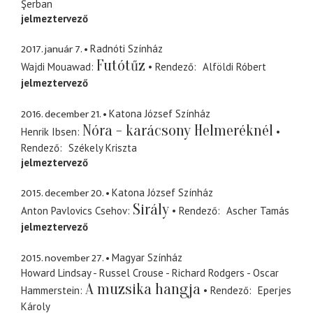
Şerban
jelmeztervező
2017. január 7.
Radnóti Színház
Futótűz
Wajdi Mouawad
Rendező
Alföldi Róbert
jelmeztervező
2016. december 21.
Katona József Színház
Nóra - karácsony Helmeréknél
Henrik Ibsen
Rendező
Székely Kriszta
jelmeztervező
2015. december 20.
Katona József Színház
Sirály
Anton Pavlovics Csehov
Rendező
Ascher Tamás
jelmeztervező
2015. november 27.
Magyar Színház
Howard Lindsay - Russel Crouse - Richard Rodgers - Oscar
A muzsika hangja
Hammerstein
Rendező
Eperjes
Károly