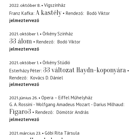
2022. október 8.
Vígszínház
A kastély
Franz Kafka
Rendező
Bodó Viktor
jelmeztervező
2021. október 1.
Örkény Színház
33 álom
Rendező
Bodó Viktor
jelmeztervező
2021. október 1.
Örkény Stúdió
33 változat Haydn-koponyára
Esterházy Péter
Rendező
Kovács D. Dániel
jelmeztervező
2021. június 26.
Opera – Eiffel Műhelyház
G. A. Rossini - Wolfgang Amadeus Mozart - Darius Milhaud
Figaro3
Rendező
Dömötör András
jelmeztervező
2021. március 23.
Góbi Rita Társula