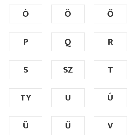
Ó
Ö
Ő
P
Q
R
S
SZ
T
TY
U
Ú
Ü
Ű
V