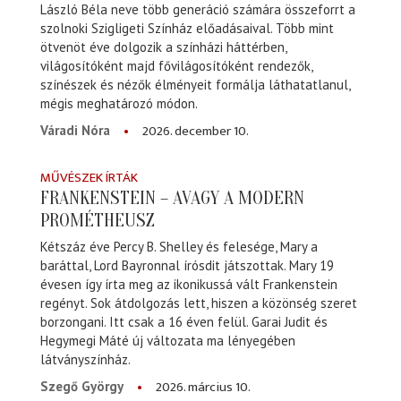
László Béla neve több generáció számára összeforrt a
szolnoki Szigligeti Színház előadásaival. Több mint
ötvenöt éve dolgozik a színházi háttérben,
világosítóként majd fővilágosítóként rendezők,
színészek és nézők élményeit formálja láthatatlanul,
mégis meghatározó módon.
2026. december 10.
Váradi Nóra
MŰVÉSZEK ÍRTÁK
FRANKENSTEIN – AVAGY A MODERN
PROMÉTHEUSZ
Kétszáz éve Percy B. Shelley és felesége, Mary a
baráttal, Lord Bayronnal írósdit játszottak. Mary 19
évesen így írta meg az ikonikussá vált Frankenstein
regényt. Sok átdolgozás lett, hiszen a közönség szeret
borzongani. Itt csak a 16 éven felül. Garai Judit és
Hegymegi Máté új változata ma lényegében
látványszínház.
2026. március 10.
Szegő György