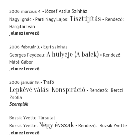
2006. március 4.
József Attila Színház
Tisztújítás
Nagy Ignác - Parti Nagy Lajos
Rendező
Hargitai Iván
jelmeztervező
2006. február 3.
Egri színház
A hülyéje (A balek)
Georges Feydeau
Rendező
Máté Gábor
jelmeztervező
2006. január 19.
Trafó
Lepkévé válás-Konspiráció
Rendező
Bérczi
Zsófia
Szereplők
Bozsik Yvette Társulat
Négy évszak
Bozsik Yvette
Rendező
Bozsik Yvette
jelmeztervező