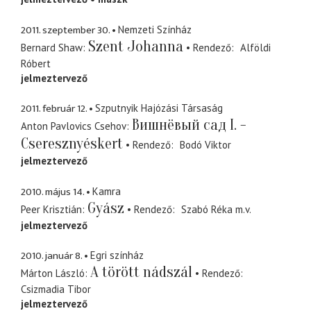
2011. szeptember 30.
Nemzeti Színház
Szent Johanna
Bernard Shaw
Rendező
Alföldi
Róbert
jelmeztervező
2011. február 12.
Szputnyik Hajózási Társaság
Bишнёвый сад I. -
Anton Pavlovics Csehov
Cseresznyéskert
Rendező
Bodó Viktor
jelmeztervező
2010. május 14.
Kamra
Gyász
Peer Krisztián
Rendező
Szabó Réka
m.v.
jelmeztervező
2010. január 8.
Egri színház
A törött nádszál
Márton László
Rendező
Csizmadia Tibor
jelmeztervező