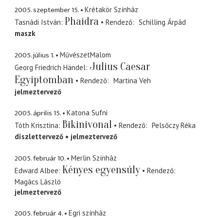
2005. szeptember 15.
Krétakör Színház
Phaidra
Tasnádi István
Rendező
Schilling Árpád
maszk
2005. július 1.
MűvészetMalom
Julius Caesar
Georg Friedrich Händel
Egyiptomban
Rendező
Martina Veh
jelmeztervező
2005. április 15.
Katona Sufni
Bikinivonal
Tóth Krisztina
Rendező
Pelsőczy Réka
díszlettervező
jelmeztervező
2005. február 10.
Merlin Színház
Kényes egyensúly
Edward Albee
Rendező
Magács László
jelmeztervező
2005. február 4.
Egri színház