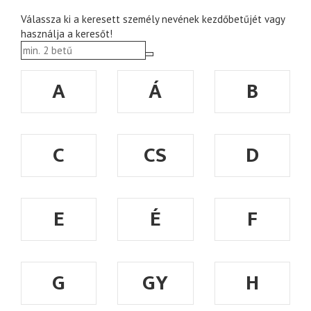
Válassza ki a keresett személy nevének kezdőbetűjét vagy
használja a keresőt!
A
Á
B
C
CS
D
E
É
F
G
GY
H