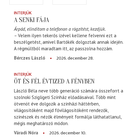
INTERJÚK
A SENKI FÁJA
Árpád, elindítom a telefonon a rögzítést, kezdjük.
– Velem ilyen tekerős izével kellene felvenni ezt a
beszélgetést, amivel Bartókék dolgoztak annak idején.
A régmúltból maradtam itt, az passzolna hozzám.
2026. december 28.
Bérczes László
INTERJÚK
ÖT ÉS FÉL ÉVTIZED A FÉNYBEN
László Béla neve több generáció számára összeforrt a
szolnoki Szigligeti Színház előadásaival. Több mint
ötvenöt éve dolgozik a színházi háttérben,
világosítóként majd fővilágosítóként rendezők,
színészek és nézők élményeit formálja láthatatlanul,
mégis meghatározó módon.
2026. december 10.
Váradi Nóra