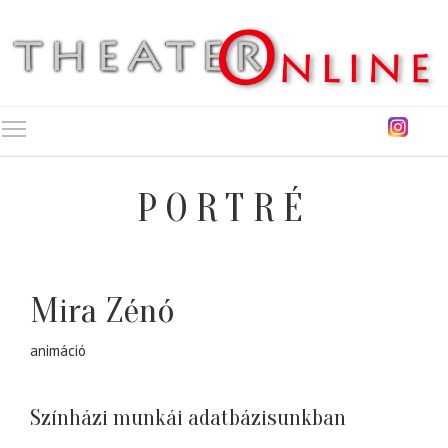
Toggle main menu visibility
PORTRÉ
Mira Zénó
animáció
Színházi munkái adatbázisunkban