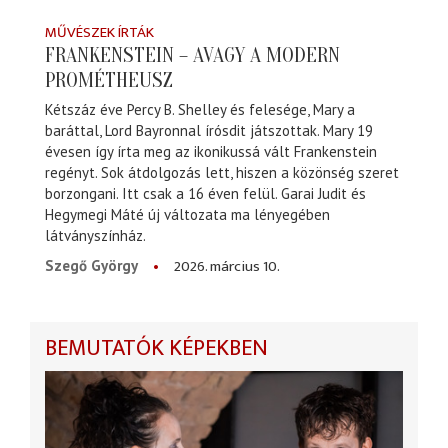
MŰVÉSZEK ÍRTÁK
FRANKENSTEIN – AVAGY A MODERN
PROMÉTHEUSZ
Kétszáz éve Percy B. Shelley és felesége, Mary a
baráttal, Lord Bayronnal írósdit játszottak. Mary 19
évesen így írta meg az ikonikussá vált Frankenstein
regényt. Sok átdolgozás lett, hiszen a közönség szeret
borzongani. Itt csak a 16 éven felül. Garai Judit és
Hegymegi Máté új változata ma lényegében
látványszínház.
2026. március 10.
Szegő György
BEMUTATÓK KÉPEKBEN