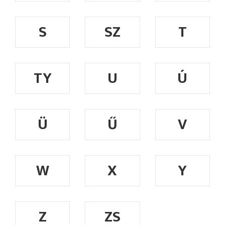
S
SZ
T
TY
U
Ú
Ü
Ű
V
W
X
Y
Z
ZS