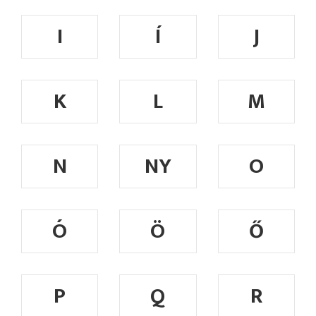
I
Í
J
K
L
M
N
NY
O
Ó
Ö
Ő
P
Q
R