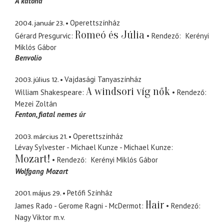
A katona
2004. január 23.
Operettszínház
Romeó és Júlia
Gérard Presgurvic
Rendező
Kerényi
Miklós Gábor
Benvolio
2003. július 12.
Vajdasági Tanyaszínház
A windsori víg nők
William Shakespeare
Rendező
Mezei Zoltán
Fenton
fiatal nemes úr
2003. március 21.
Operettszínház
Lévay Sylvester - Michael Kunze - Michael Kunze
Mozart!
Rendező
Kerényi Miklós Gábor
Wolfgang Mozart
2001. május 29.
Petőfi Színház
Hair
James Rado - Gerome Ragni - McDermot
Rendező
Nagy Viktor
m.v.