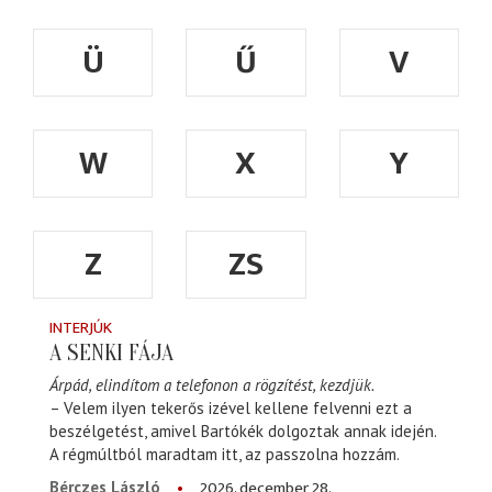
Ü
Ű
V
W
X
Y
Z
ZS
INTERJÚK
A SENKI FÁJA
Árpád, elindítom a telefonon a rögzítést, kezdjük.
– Velem ilyen tekerős izével kellene felvenni ezt a
beszélgetést, amivel Bartókék dolgoztak annak idején.
A régmúltból maradtam itt, az passzolna hozzám.
2026. december 28.
Bérczes László