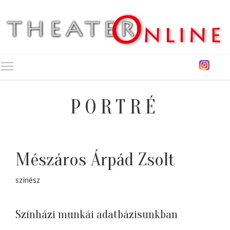
Toggle main menu visibility
PORTRÉ
Mészáros Árpád Zsolt
színész
Színházi munkái adatbázisunkban