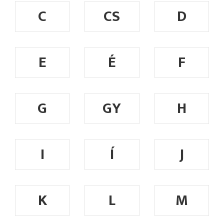
C
CS
D
E
É
F
G
GY
H
I
Í
J
K
L
M