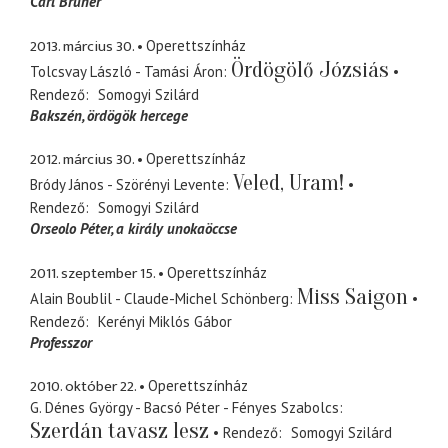
Carl Bruner
2013. március 30.
Operettszínház
Ördögölő Józsiás
Tolcsvay László - Tamási Áron
Rendező
Somogyi Szilárd
Bakszén
ördögök hercege
2012. március 30.
Operettszínház
Veled, Uram!
Bródy János - Szörényi Levente
Rendező
Somogyi Szilárd
Orseolo Péter
a király unokaöccse
2011. szeptember 15.
Operettszínház
Miss Saigon
Alain Boublil - Claude-Michel Schönberg
Rendező
Kerényi Miklós Gábor
Professzor
2010. október 22.
Operettszínház
G. Dénes György - Bacsó Péter - Fényes Szabolcs
Szerdán tavasz lesz
Rendező
Somogyi Szilárd