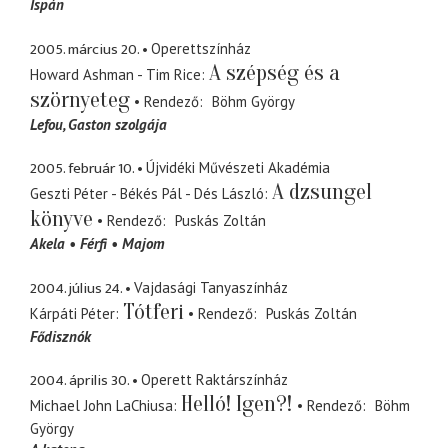
Ispán
2005. március 20.
Operettszínház
A szépség és a
Howard Ashman - Tim Rice
szörnyeteg
Rendező
Böhm György
Lefou
Gaston szolgája
2005. február 10.
Újvidéki Művészeti Akadémia
A dzsungel
Geszti Péter - Békés Pál - Dés László
könyve
Rendező
Puskás Zoltán
Akela
Férfi
Majom
2004. július 24.
Vajdasági Tanyaszínház
Tótferi
Kárpáti Péter
Rendező
Puskás Zoltán
Fődisznók
2004. április 30.
Operett Raktárszínház
Helló! Igen?!
Michael John LaChiusa
Rendező
Böhm
György