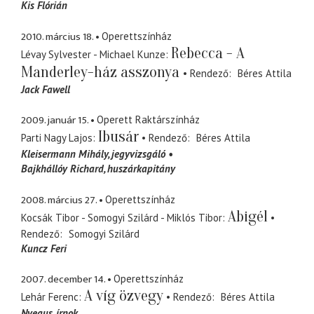
Kis Flórián
2010. március 18.
Operettszínház
Rebecca - A
Lévay Sylvester - Michael Kunze
Manderley-ház asszonya
Rendező
Béres Attila
Jack Fawell
2009. január 15.
Operett Raktárszínház
Ibusár
Parti Nagy Lajos
Rendező
Béres Attila
Kleisermann Mihály
jegyvizsgáló
Bajkhállóy Richard
huszárkapitány
2008. március 27.
Operettszínház
Abigél
Kocsák Tibor - Somogyi Szilárd - Miklós Tibor
Rendező
Somogyi Szilárd
Kuncz Feri
2007. december 14.
Operettszínház
A víg özvegy
Lehár Ferenc
Rendező
Béres Attila
Nyegus
írnok