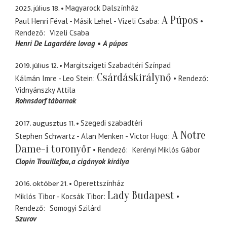
2025. július 18.
Magyarock Dalszínház
A Púpos
Paul Henri Féval - Másik Lehel - Vizeli Csaba
Rendező
Vizeli Csaba
Henri De Lagardére lovag
A púpos
2019. július 12.
Margitszigeti Szabadtéri Színpad
Csárdáskirálynő
Kálmán Imre - Leo Stein
Rendező
Vidnyánszky Attila
Rohnsdorf tábornok
2017. augusztus 11.
Szegedi szabadtéri
A Notre
Stephen Schwartz - Alan Menken - Victor Hugo
Dame-i toronyőr
Rendező
Kerényi Miklós Gábor
Clopin Trouillefou
a cigányok királya
2016. október 21.
Operettszínház
Lady Budapest
Miklós Tibor - Kocsák Tibor
Rendező
Somogyi Szilárd
Szurov