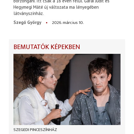
borzongani. Itt csak a 16 éven felül. Garai Judit és
Hegymegi Máté új változata ma lényegében
látványszínház.
2026. március 10.
Szegő György
BEMUTATÓK KÉPEKBEN
SZEGEDI PINCESZÍNHÁZ