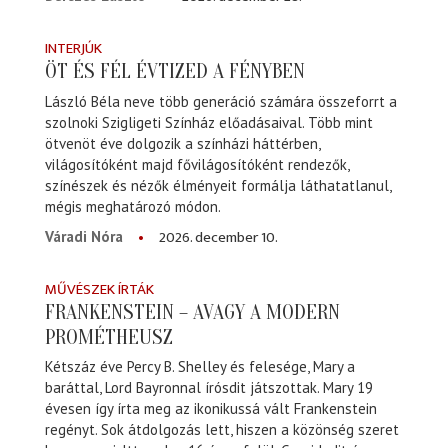
INTERJÚK
ÖT ÉS FÉL ÉVTIZED A FÉNYBEN
László Béla neve több generáció számára összeforrt a
szolnoki Szigligeti Színház előadásaival. Több mint
ötvenöt éve dolgozik a színházi háttérben,
világosítóként majd fővilágosítóként rendezők,
színészek és nézők élményeit formálja láthatatlanul,
mégis meghatározó módon.
2026. december 10.
Váradi Nóra
MŰVÉSZEK ÍRTÁK
FRANKENSTEIN – AVAGY A MODERN
PROMÉTHEUSZ
Kétszáz éve Percy B. Shelley és felesége, Mary a
baráttal, Lord Bayronnal írósdit játszottak. Mary 19
évesen így írta meg az ikonikussá vált Frankenstein
regényt. Sok átdolgozás lett, hiszen a közönség szeret