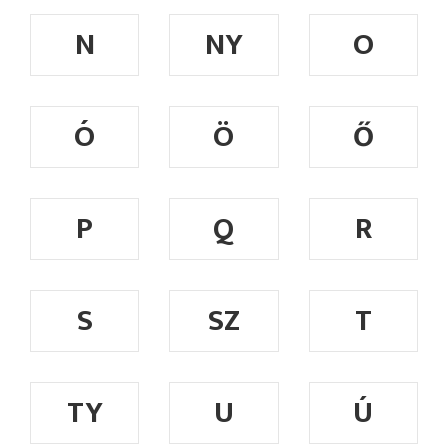
N
NY
O
Ó
Ö
Ő
P
Q
R
S
SZ
T
TY
U
Ú