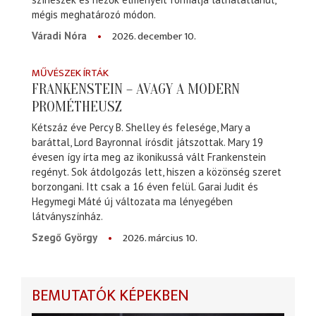
mégis meghatározó módon.
2026. december 10.
Váradi Nóra
MŰVÉSZEK ÍRTÁK
FRANKENSTEIN – AVAGY A MODERN
PROMÉTHEUSZ
Kétszáz éve Percy B. Shelley és felesége, Mary a
baráttal, Lord Bayronnal írósdit játszottak. Mary 19
évesen így írta meg az ikonikussá vált Frankenstein
regényt. Sok átdolgozás lett, hiszen a közönség szeret
borzongani. Itt csak a 16 éven felül. Garai Judit és
Hegymegi Máté új változata ma lényegében
látványszínház.
2026. március 10.
Szegő György
BEMUTATÓK KÉPEKBEN