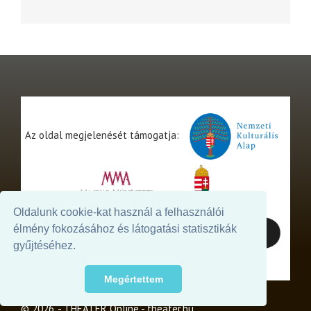
Az oldal megjelenését támogatja:
Oldalunk cookie-kat használ a felhasználói
élmény fokozásához és látogatási statisztikák
gyűjtéséhez.
Megértettem
© 2026. - THEATER Online -
theater.hu