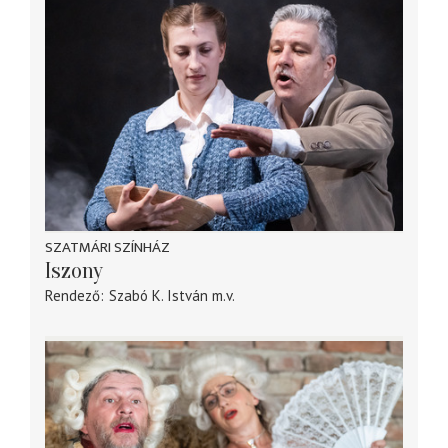
SZATMÁRI SZÍNHÁZ
Iszony
Rendező
Szabó K. István
m.v.