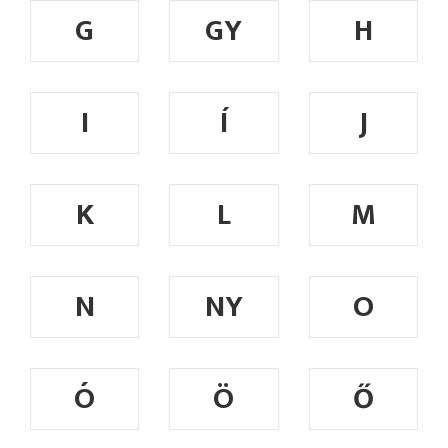
G
GY
H
I
Í
J
K
L
M
N
NY
O
Ó
Ö
Ő