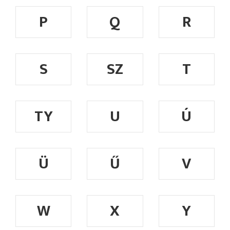
P
Q
R
S
SZ
T
TY
U
Ú
Ü
Ű
V
W
X
Y