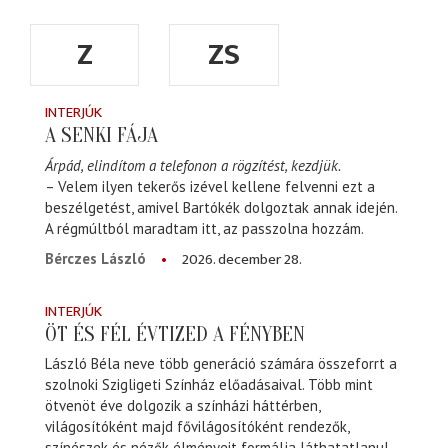
Z
ZS
INTERJÚK
A SENKI FÁJA
Árpád, elindítom a telefonon a rögzítést, kezdjük.
– Velem ilyen tekerős izével kellene felvenni ezt a
beszélgetést, amivel Bartókék dolgoztak annak idején.
A régmúltból maradtam itt, az passzolna hozzám.
2026. december 28.
Bérczes László
INTERJÚK
ÖT ÉS FÉL ÉVTIZED A FÉNYBEN
László Béla neve több generáció számára összeforrt a
szolnoki Szigligeti Színház előadásaival. Több mint
ötvenöt éve dolgozik a színházi háttérben,
világosítóként majd fővilágosítóként rendezők,
színészek és nézők élményeit formálja láthatatlanul,