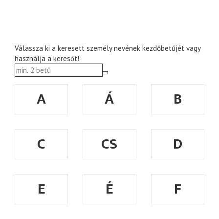
Válassza ki a keresett személy nevének kezdőbetűjét vagy
használja a keresőt!
A
Á
B
C
CS
D
E
É
F