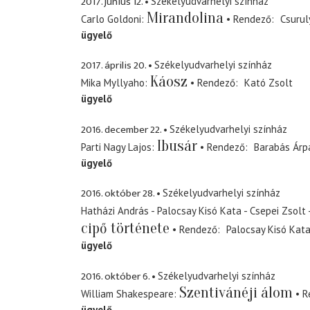
2017. június 12.
Székelyudvarhelyi színház
Mirandolina
Carlo Goldoni
Rendező
Csurul
ügyelő
2017. április 20.
Székelyudvarhelyi színház
Káosz
Mika Myllyaho
Rendező
Kató Zsolt
ügyelő
2016. december 22.
Székelyudvarhelyi színház
Ibusár
Parti Nagy Lajos
Rendező
Barabás Árp
ügyelő
2016. október 28.
Székelyudvarhelyi színház
Hatházi András - Palocsay Kisó Kata - Csepei Zsolt
cipő története
Rendező
Palocsay Kisó Kat
ügyelő
2016. október 6.
Székelyudvarhelyi színház
Szentivánéji álom
William Shakespeare
R
ügyelő