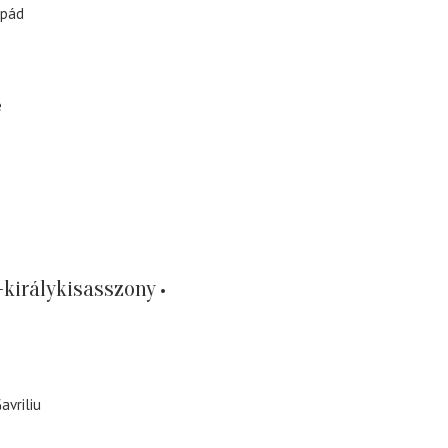
rpád
e
-királykisasszony
avriliu