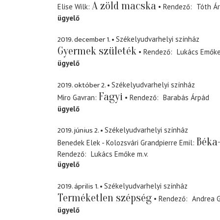
A zöld macska
Elise Wilk
Rendező
Tóth Á
ügyelő
2019. december 1.
Székelyudvarhelyi színház
Gyermek születék
Rendező
Lukács Emők
ügyelő
2019. október 2.
Székelyudvarhelyi színház
Fagyi
Miro Gavran
Rendező
Barabás Árpád
ügyelő
2019. június 2.
Székelyudvarhelyi színház
Béka
Benedek Elek - Kolozsvári Grandpierre Emil
Rendező
Lukács Emőke
m.v.
ügyelő
2019. április 1.
Székelyudvarhelyi színház
Terméketlen szépség
Rendező
Andrea G
ügyelő