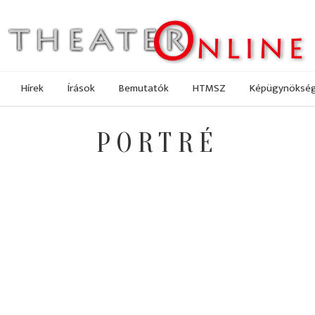
Hírek
Írások
Bemutatók
HTMSZ
Képügynöksé
PORTRÉ