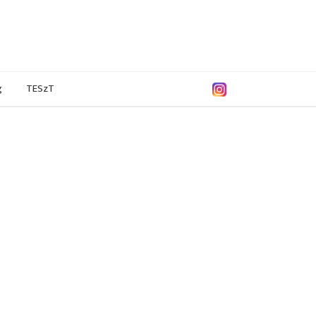
g
TESzT