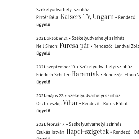
Székelyudvarhelyi színház
Kaisers TV, Ungarn
Pintér Béla
Rendező
ügyelő
2021. október 21.
Székelyudvarhelyi színház
Furcsa pár
Neil Simon
Rendező
Lendvai Zol
ügyelő
2021. szeptember 19.
Székelyudvarhelyi színház
Haramiák
Friedrich Schiller
Rendező
Florin 
ügyelő
2021. május 22.
Székelyudvarhelyi színház
Vihar
Osztrovszkij
Rendező
Botos Bálint
ügyelő
2021. február 7.
Székelyudvarhelyi színház
Hapci-szigetek
Csukás István
Rendező
Dá