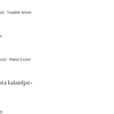
ző
Vladimir Anton
án
dező
Márkó Eszter
ata kalandjai
lt