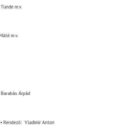
 Tünde
m.v.
 Máté
m.v.
Barabás Árpád
Rendező
Vladimir Anton