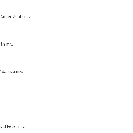
Anger Zsolt
m.v.
tán
m.v.
Vidamski
m.v.
vid Péter
m.v.