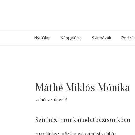
Nyitólap
Képgaléria
Színházak
Portré
Máthé Miklós Mónika
színész
ügyelő
Színházi munkái adatbázisunkban
2023. június 9.
Székelyudvarhelyi színház