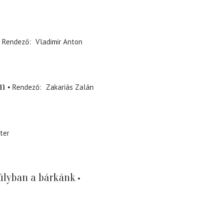
Rendező
Vladimir Anton
em
Rendező
Zakariás Zalán
ter
úlyban a bárkánk