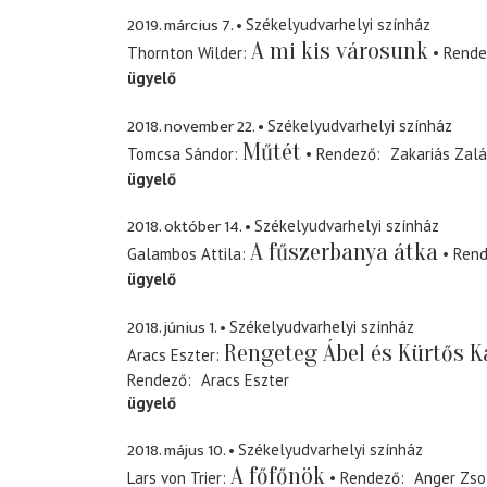
2019. március 7.
Székelyudvarhelyi színház
A mi kis városunk
Thornton Wilder
Rende
ügyelő
2018. november 22.
Székelyudvarhelyi színház
Műtét
Tomcsa Sándor
Rendező
Zakariás Zal
ügyelő
2018. október 14.
Székelyudvarhelyi színház
A fűszerbanya átka
Galambos Attila
Ren
ügyelő
2018. június 1.
Székelyudvarhelyi színház
Rengeteg Ábel és Kürtős K
Aracs Eszter
Rendező
Aracs Eszter
ügyelő
2018. május 10.
Székelyudvarhelyi színház
A főfőnök
Lars von Trier
Rendező
Anger Zso