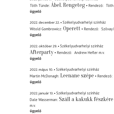
Ábel. Rengeteg
Tóth Tünde
Rendező
Tóth
ügyelő
2022. december 22.
Székelyudvarhelyi színház
Operett
Witold Gombrowicz
Rendező
Szilvay
ügyelő
2022. október 29.
Székelyudvarhelyi színház
Afterparty
Rendező
Andrew Hefler
m.v.
ügyelő
2022. május 10.
Székelyudvarhelyi színház
Leenane szépe
Martin McDonagh
Rendező
ügyelő
2022. január 13.
Székelyudvarhelyi színház
Száll a kakukk fészkére
Dale Wasserman
m.v.
ügyelő