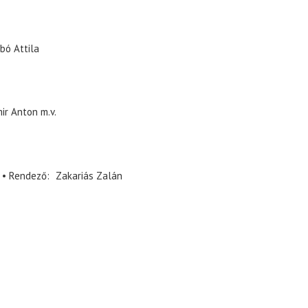
bó Attila
mir Anton
m.v.
Rendező
Zakariás Zalán