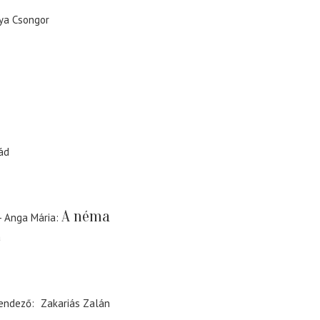
ya Csongor
ád
A néma
 - Anga Mária
a
endező
Zakariás Zalán