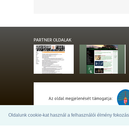
PARTNER OLDALAK
Az oldal megjelenését támogatja:
Oldalunk cookie-kat használ a felhasználói élmény fokozásá
© 2026. - THEATER Online -
theater.hu