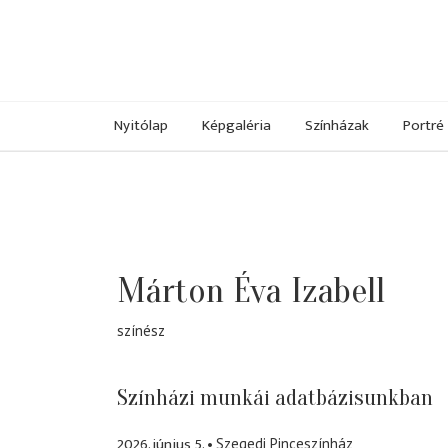
Nyitólap
Képgaléria
Színházak
Portré
Márton Éva Izabell
színész
Színházi munkái adatbázisunkban
2026. június 5.
Szegedi Pinceszínház