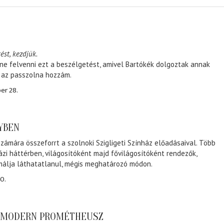
ést, kezdjük.
ene felvenni ezt a beszélgetést, amivel Bartókék dolgoztak annak
, az passzolna hozzám.
er 28.
NYBEN
zámára összeforrt a szolnoki Szigligeti Színház előadásaival. Több
ázi háttérben, világosítóként majd fővilágosítóként rendezők,
málja láthatatlanul, mégis meghatározó módon.
0.
A MODERN PROMÉTHEUSZ