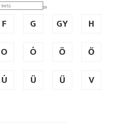
F
G
GY
H
O
Ó
Ö
Ő
Ú
Ü
Ű
V