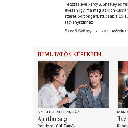
Kétszáz éve Percy B. Shelley és fe
évesen így írta meg az ikonikussá
szeret borzongani. Itt csak a 16 
látványszínház.
2026. március 
Szegő György
BEMUTATÓK KÉPEKBEN
SZEGEDI PINCESZÍNHÁZ
MARO
Apátlanság
Ház 
Rendező
Gál Tamás
Rend