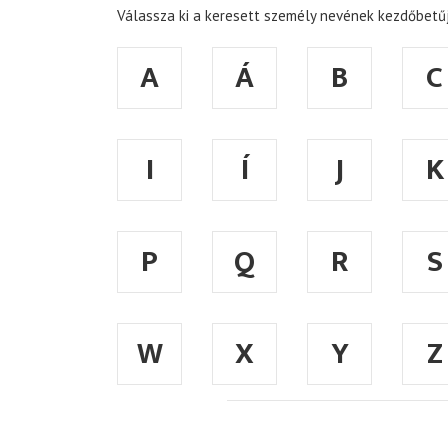
Válassza ki a keresett személy nevének kezdőbetűj
A
Á
B
C
I
Í
J
K
P
Q
R
S
W
X
Y
Z