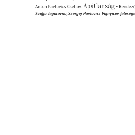
Apátlanság
Anton Pavlovics Csehov
Rendez
Szofja Jegorovna
Szergej Pavlovics Vojnyicev feleség