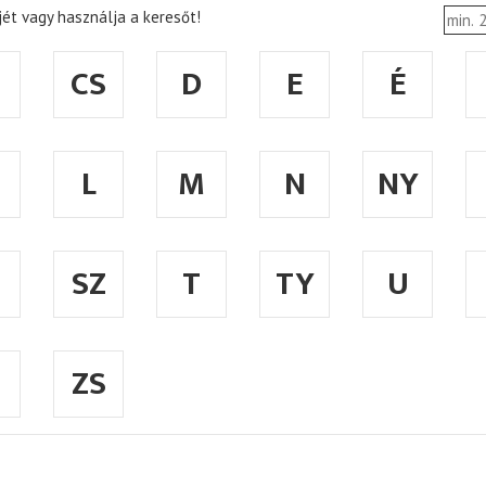
ét vagy használja a keresőt!
CS
D
E
É
L
M
N
NY
SZ
T
TY
U
ZS