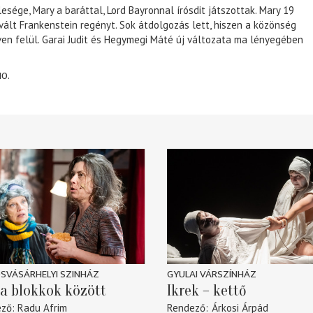
lesége, Mary a baráttal, Lord Bayronnal írósdit játszottak. Mary 19
 vált Frankenstein regényt. Sok átdolgozás lett, hiszen a közönség
éven felül. Garai Judit és Hegymegi Máté új változata ma lényegében
10.
SVÁSÁRHELYI SZINHÁZ
GYULAI VÁRSZÍNHÁZ
a blokkok között
Ikrek – kettő
ező
Radu Afrim
Rendező
Árkosi Árpád