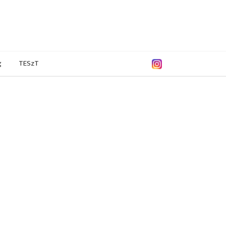
g
TESzT