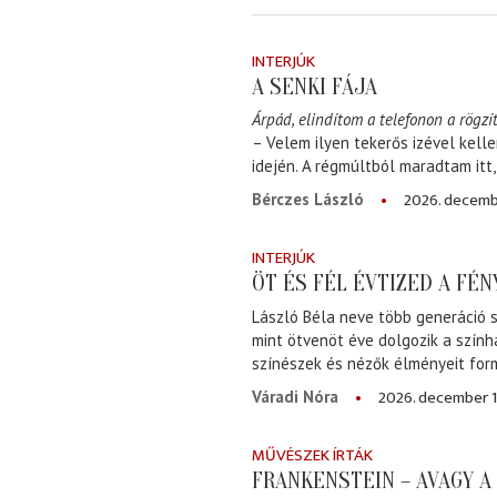
INTERJÚK
A SENKI FÁJA
Árpád, elindítom a telefonon a rögzít
– Velem ilyen tekerős izével kell
idején. A régmúltból maradtam itt
2026. decemb
Bérczes László
INTERJÚK
ÖT ÉS FÉL ÉVTIZED A FÉ
László Béla neve több generáció s
mint ötvenöt éve dolgozik a szính
színészek és nézők élményeit for
2026. december 1
Váradi Nóra
MŰVÉSZEK ÍRTÁK
FRANKENSTEIN – AVAGY 