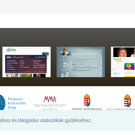
hoz és látogatási statisztikák gyűjtéséhez.