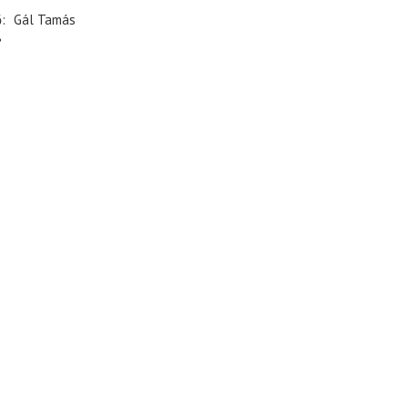
ő
Gál Tamás
e