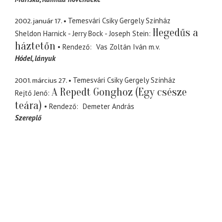
2002. január 17.
Temesvári Csiky Gergely Színház
Hegedűs a
Sheldon Harnick - Jerry Bock - Joseph Stein
háztetőn
Rendező
Vas Zoltán Iván
m.v.
Hódel
lányuk
2001. március 27.
Temesvári Csiky Gergely Színház
A Repedt Gonghoz (Egy csésze
Rejtő Jenő
teára)
Rendező
Demeter András
Szereplő