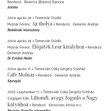
Rendező
Beatrice (Bleont) Rancea
Juliska
2004. április 28.
Temesvár Stúdió
Az ibolya
Molnár Ferenc
Rendező
Demeter András
Rakolnoki kisasszony
2004. április 28.
Temesvár Stúdió
Előjáték Lear királyhoz
Molnár Ferenc
Rendező
Demeter András
Dr Ernőné Helén
2004. április 17.
Temesvári Csiky Gergely Színház
Café Molnár
Rendező
Demeter András
Szereplő
2002. szeptember 17.
Temesvári Csiky Gergely Színház
Liliomfi, avagy fogadó a Nagy
Szigligeti Ede
kátyúhoz
Rendező
Keresztes Attila
m.v.
Mariska
Kamilla növendéke