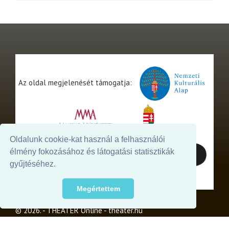
Az oldal megjelenését támogatja:
Oldalunk cookie-kat használ a felhasználói
élmény fokozásához és látogatási statisztikák
gyűjtéséhez.
Megértettem
© 2026. - THEATER Online -
theater.hu