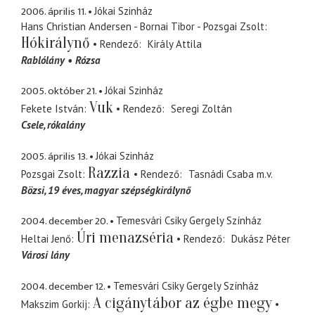
2006. április 11.
Jókai Szinház
Hans Christian Andersen - Bornai Tibor - Pozsgai Zsolt
Hókirálynő
Rendező
Király Attila
Rablólány
Rózsa
2005. október 21.
Jókai Szinház
Vuk
Fekete István
Rendező
Seregi Zoltán
Csele
rókalány
2005. április 13.
Jókai Szinház
Razzia
Pozsgai Zsolt
Rendező
Tasnádi Csaba
m.v.
Bözsi
19 éves, magyar szépségkirálynő
2004. december 20.
Temesvári Csiky Gergely Színház
Úri menazséria
Heltai Jenő
Rendező
Dukász Péter
Városi lány
2004. december 12.
Temesvári Csiky Gergely Színház
A cigánytábor az égbe megy
Makszim Gorkij