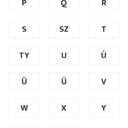
P
Q
R
S
SZ
T
TY
U
Ú
Ü
Ű
V
W
X
Y