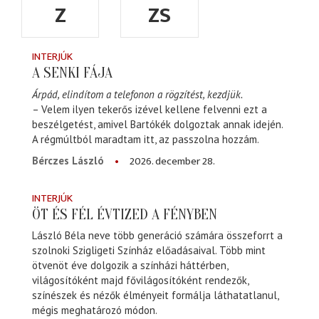
Z
ZS
INTERJÚK
A SENKI FÁJA
Árpád, elindítom a telefonon a rögzítést, kezdjük.
– Velem ilyen tekerős izével kellene felvenni ezt a
beszélgetést, amivel Bartókék dolgoztak annak idején.
A régmúltból maradtam itt, az passzolna hozzám.
2026. december 28.
Bérczes László
INTERJÚK
ÖT ÉS FÉL ÉVTIZED A FÉNYBEN
László Béla neve több generáció számára összeforrt a
szolnoki Szigligeti Színház előadásaival. Több mint
ötvenöt éve dolgozik a színházi háttérben,
világosítóként majd fővilágosítóként rendezők,
színészek és nézők élményeit formálja láthatatlanul,
mégis meghatározó módon.