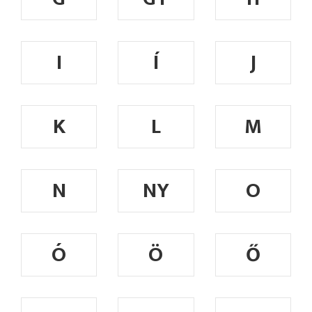
I
Í
J
K
L
M
N
NY
O
Ó
Ö
Ő