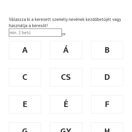
Válassza ki a keresett személy nevének kezdőbetűjét vagy
használja a keresőt!
A
Á
B
C
CS
D
E
É
F
G
GY
H