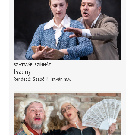
SZATMÁRI SZÍNHÁZ
Iszony
Rendező
Szabó K. István
m.v.