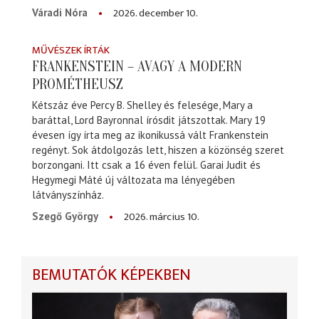
2026. december 10.
Váradi Nóra
MŰVÉSZEK ÍRTÁK
FRANKENSTEIN – AVAGY A MODERN
PROMÉTHEUSZ
Kétszáz éve Percy B. Shelley és felesége, Mary a
baráttal, Lord Bayronnal írósdit játszottak. Mary 19
évesen így írta meg az ikonikussá vált Frankenstein
regényt. Sok átdolgozás lett, hiszen a közönség szeret
borzongani. Itt csak a 16 éven felül. Garai Judit és
Hegymegi Máté új változata ma lényegében
látványszínház.
2026. március 10.
Szegő György
BEMUTATÓK KÉPEKBEN