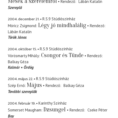
Mesék a szerelemről
Rendező
Lábán Katalin
Szereplő
2004. december 21.
R.S.9 Stúdiószínház
Légy jó mindhalálig
Móricz Zsigmond
Rendező
Lábán Katalin
Török János
2004. október 15.
R.S.9 Stúdiószínház
Csongor és Tünde
Vörösmarty Mihály
Rendező
Balkay Géza
Kalmár
Ördög
2004. május 22.
R.S.9 Stúdiószínház
Május
Szép Ernő
Rendező
Balkay Géza
További szereplők
2004. február 19.
Karinthy Színház
Dzsungel
Somerset Maugham
Rendező
Cseke Péter
Boy