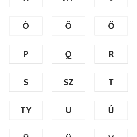
Ó
Ö
Ő
P
Q
R
S
SZ
T
TY
U
Ú