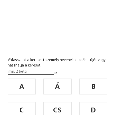
Válassza ki a keresett személy nevének kezdőbetűjét vagy
használja a keresőt!
A
Á
B
C
CS
D