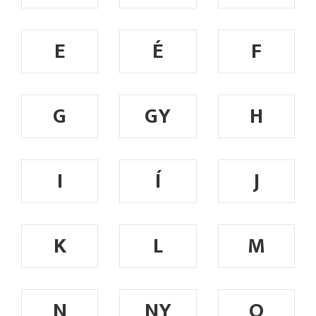
E
É
F
G
GY
H
I
Í
J
K
L
M
N
NY
O