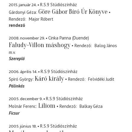
2015. január 24.
R.S.9 Stúdiószínház
Göre Gábor Bíró Úr Könyve
Gárdonyi Géza
Rendező
Major Róbert
rendező
2008. november 29.
Cinka Panna (Duende)
Faludy-Villon máshogy
Rendező
Balog János
m.v.
Szereplő
2006. április 14.
R.S.9 Stúdiószínház
Káró király
Spiró György
Rendező
Felvidéki Judit
Pálinkás
2005. december 9.
R.S.9 Stúdiószínház
Liliom
Molnár Ferenc
Rendező
Balkay Géza
Ficsur
2005. június 18.
R.S.9 Stúdiószínház