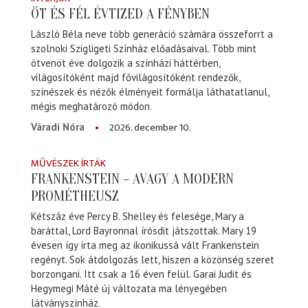
ÖT ÉS FÉL ÉVTIZED A FÉNYBEN
László Béla neve több generáció számára összeforrt a
szolnoki Szigligeti Színház előadásaival. Több mint
ötvenöt éve dolgozik a színházi háttérben,
világosítóként majd fővilágosítóként rendezők,
színészek és nézők élményeit formálja láthatatlanul,
mégis meghatározó módon.
2026. december 10.
Váradi Nóra
MŰVÉSZEK ÍRTÁK
FRANKENSTEIN – AVAGY A MODERN
PROMÉTHEUSZ
Kétszáz éve Percy B. Shelley és felesége, Mary a
baráttal, Lord Bayronnal írósdit játszottak. Mary 19
évesen így írta meg az ikonikussá vált Frankenstein
regényt. Sok átdolgozás lett, hiszen a közönség szeret
borzongani. Itt csak a 16 éven felül. Garai Judit és
Hegymegi Máté új változata ma lényegében
látványszínház.