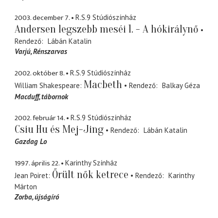
2003. december 7.
R.S.9 Stúdiószínház
Andersen legszebb meséi 1. - A hókirálynő
Rendező
Lábán Katalin
Varjú, Rénszarvas
2002. október 8.
R.S.9 Stúdiószínház
Macbeth
William Shakespeare
Rendező
Balkay Géza
Macduff
tábornok
2002. február 14.
R.S.9 Stúdiószínház
Csiu Hu és Mej-Jing
Rendező
Lábán Katalin
Gazdag Lo
1997. április 22.
Karinthy Színház
Őrült nők ketrece
Jean Poiret
Rendező
Karinthy
Márton
Zorba
újságíró