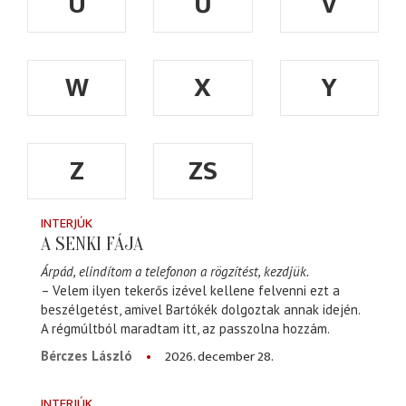
Ü
Ű
V
W
X
Y
Z
ZS
INTERJÚK
A SENKI FÁJA
Árpád, elindítom a telefonon a rögzítést, kezdjük.
– Velem ilyen tekerős izével kellene felvenni ezt a
beszélgetést, amivel Bartókék dolgoztak annak idején.
A régmúltból maradtam itt, az passzolna hozzám.
2026. december 28.
Bérczes László
INTERJÚK