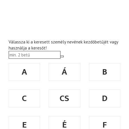
Válassza ki a keresett személy nevének kezdőbetűjét vagy
használja a keresőt!
A
Á
B
C
CS
D
E
É
F