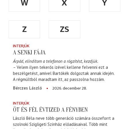
W
X
Y
Z
ZS
INTERJÚK
A SENKI FÁJA
Árpád, elindítom a telefonon a rögzítést, kezdjük.
– Velem ilyen tekerős izével kellene felvenni ezt a
beszélgetést, amivel Bartókék dolgoztak annak idején.
A régmúltból maradtam itt, az passzolna hozzám.
2026. december 28.
Bérczes László
INTERJÚK
ÖT ÉS FÉL ÉVTIZED A FÉNYBEN
László Béla neve több generáció számára összeforrt a
szolnoki Szigligeti Színház előadásaival. Több mint