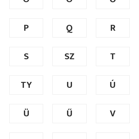
P
Q
R
S
SZ
T
TY
U
Ú
Ü
Ű
V