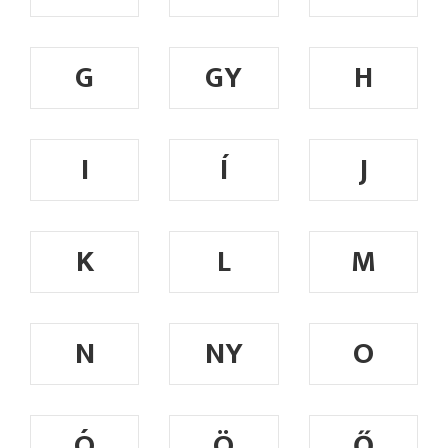
G
GY
H
I
Í
J
K
L
M
N
NY
O
Ó
Ö
Ő