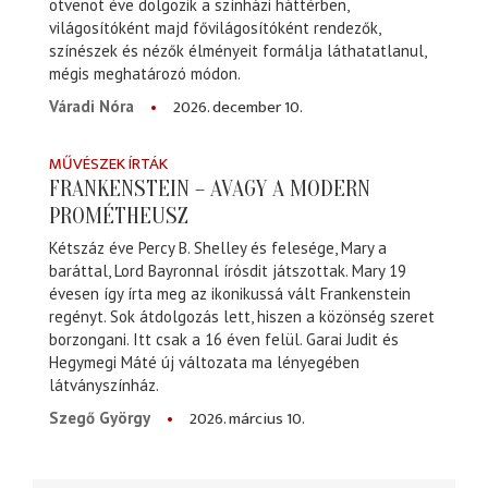
ötvenöt éve dolgozik a színházi háttérben,
világosítóként majd fővilágosítóként rendezők,
színészek és nézők élményeit formálja láthatatlanul,
mégis meghatározó módon.
2026. december 10.
Váradi Nóra
MŰVÉSZEK ÍRTÁK
FRANKENSTEIN – AVAGY A MODERN
PROMÉTHEUSZ
Kétszáz éve Percy B. Shelley és felesége, Mary a
baráttal, Lord Bayronnal írósdit játszottak. Mary 19
évesen így írta meg az ikonikussá vált Frankenstein
regényt. Sok átdolgozás lett, hiszen a közönség szeret
borzongani. Itt csak a 16 éven felül. Garai Judit és
Hegymegi Máté új változata ma lényegében
látványszínház.
2026. március 10.
Szegő György