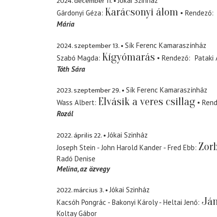
2024. december 11.
Jókai Szinház
Karácsonyi álom
Gárdonyi Géza
Rendező
Mária
2024. szeptember 13.
Sík Ferenc Kamaraszínház
Kígyómarás
Szabó Magda
Rendező
Pataki
Tóth Sára
2023. szeptember 29.
Sík Ferenc Kamaraszínház
Elvásik a veres csillag
Wass Albert
Ren
Rozál
2022. április 22.
Jókai Szinház
Zorb
Joseph Stein - John Harold Kander - Fred Ebb
Radó Denise
Melina
az özvegy
2022. március 3.
Jókai Szinház
Ján
Kacsóh Pongrác - Bakonyi Károly - Heltai Jenő
Koltay Gábor