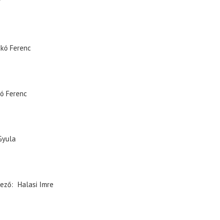
f
kó Ferenc
ó Ferenc
Gyula
ező
Halasi Imre