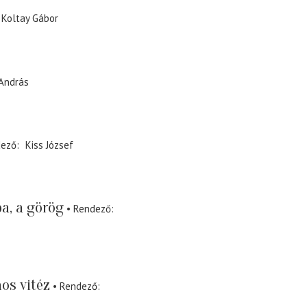
Koltay Gábor
 András
dező
Kiss József
a, a görög
Rendező
os vitéz
Rendező