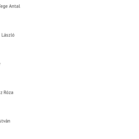
ege Antal
 László
e
sz Róza
stván