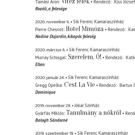
Vitéz lélek
Tamási Áron
Rendező
Kiss Józse
Rozáli
a felesége
2020. november 6.
Sík Ferenc Kamaraszínház
Hotel Mimóza
Pierre Chesnot
Rendező
Kat
Nadine Dujardin
kikapós feleség
2020. március 6.
Sík Ferenc Kamaraszínház
Szerelem, Ó!
Murray Schisgal
Rendező
Katk
Ellen
2020. január 24.
Sík Ferenc Kamaraszínház
C'est La Vie
Gregg Opelka
Rendező
Bartus 
Dominique
2019. november 29.
Jókai Szinház
Tanulmány a nőkről
Gyárfás Miklós
Rend
Balogh Sándorné
2019. szeptember 19.
Sík Ferenc Kamaraszínház