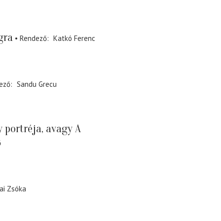
gra
Rendező
Katkó Ferenc
ező
Sandu Grecu
 portréja, avagy A
ő
ai Zsóka