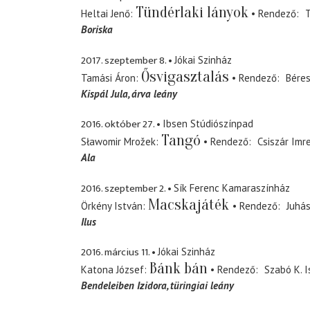
Tündérlaki lányok
Heltai Jenő
Rendező
T
Boriska
2017. szeptember 8.
Jókai Szinház
Ősvigasztalás
Tamási Áron
Rendező
Béres
Kispál Jula
árva leány
2016. október 27.
Ibsen Stúdiószínpad
Tangó
Sławomir Mrožek
Rendező
Csiszár Imr
Ala
2016. szeptember 2.
Sík Ferenc Kamaraszínház
Macskajáték
Örkény István
Rendező
Juhá
Ilus
2016. március 11.
Jókai Szinház
Bánk bán
Katona József
Rendező
Szabó K. I
Bendeleiben Izidora
türingiai leány