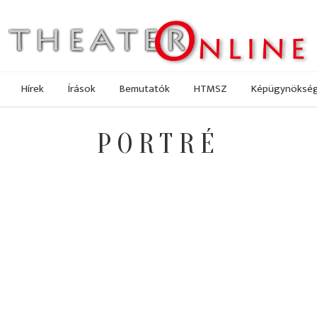
Hírek
Írások
Bemutatók
HTMSZ
Képügynöksé
PORTRÉ