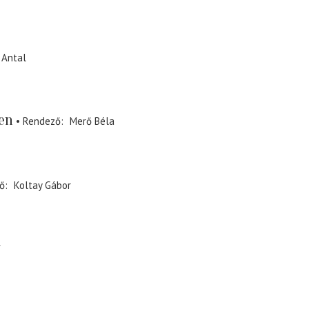
 Antal
en
Rendező
Merő Béla
ő
Koltay Gábor
f