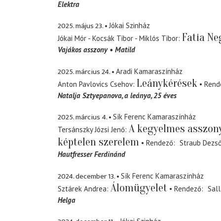
Elektra
2025. május 23.
Jókai Szinház
Fatia Ne
Jókai Mór - Kocsák Tibor - Miklós Tibor
Vajákos asszony
Matild
2025. március 24.
Aradi Kamaraszínház
Leánykérések
Anton Pavlovics Csehov
Rend
Natalja Sztyepanova
a leánya, 25 éves
2025. március 4.
Sík Ferenc Kamaraszínház
A kegyelmes asszony
Tersánszky Józsi Jenő
képtelen szerelem
Rendező
Straub Dezs
Hautfresser Ferdinánd
2024. december 13.
Sík Ferenc Kamaraszínház
Álomügyelet
Sztárek Andrea
Rendező
Sall
Helga