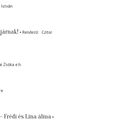
 István
 járnak!
Rendező
Czitor
ai Zsóka
e.h.
re
– Frédi és Lina álma