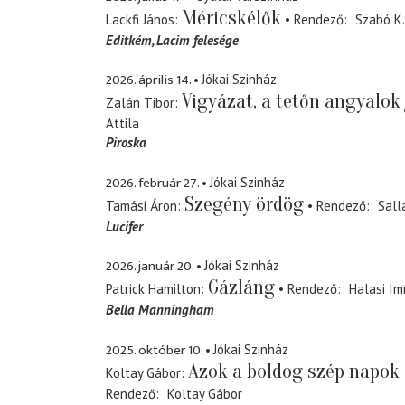
Méricskélők
Lackfi János
Rendező
Szabó K.
Editkém
Lacim felesége
2026. április 14.
Jókai Szinház
Vigyázat, a tetőn angyalok
Zalán Tibor
Attila
Piroska
2026. február 27.
Jókai Szinház
Szegény ördög
Tamási Áron
Rendező
Sall
Lucifer
2026. január 20.
Jókai Szinház
Gázláng
Patrick Hamilton
Rendező
Halasi Im
Bella Manningham
2025. október 10.
Jókai Szinház
Azok a boldog szép napok 
Koltay Gábor
Rendező
Koltay Gábor