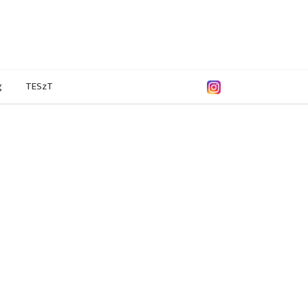
g
TESzT