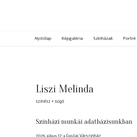
Nyitólap
Képgaléria
Színházak
Portré
Liszi Melinda
színész
súgó
Színházi munkái adatbázisunkban
2026. július 17.
Gyulai Várszínház