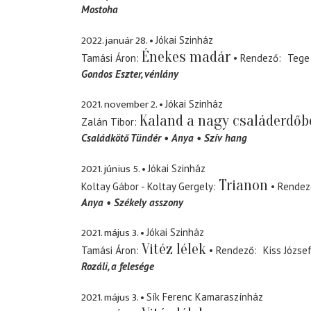
Mostoha
2022. január 28.
Jókai Szinház
Énekes madár
Tamási Áron
Rendező
Tege
Gondos Eszter
vénlány
2021. november 2.
Jókai Szinház
Kaland a nagy családerdőb
Zalán Tibor
Családkötő Tündér
Anya
Szív hang
2021. június 5.
Jókai Szinház
Trianon
Koltay Gábor - Koltay Gergely
Rendez
Anya
Székely asszony
2021. május 3.
Jókai Szinház
Vitéz lélek
Tamási Áron
Rendező
Kiss Józse
Rozáli
a felesége
2021. május 3.
Sík Ferenc Kamaraszínház