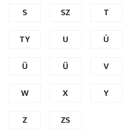
S
SZ
T
TY
U
Ú
Ü
Ű
V
W
X
Y
Z
ZS