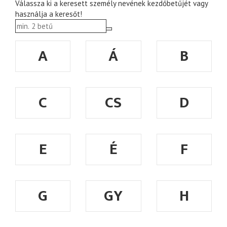
Válassza ki a keresett személy nevének kezdőbetűjét vagy
használja a keresőt!
A
Á
B
C
CS
D
E
É
F
G
GY
H