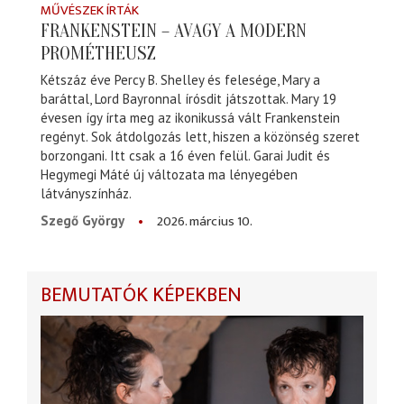
MŰVÉSZEK ÍRTÁK
FRANKENSTEIN – AVAGY A MODERN
PROMÉTHEUSZ
Kétszáz éve Percy B. Shelley és felesége, Mary a
baráttal, Lord Bayronnal írósdit játszottak. Mary 19
évesen így írta meg az ikonikussá vált Frankenstein
regényt. Sok átdolgozás lett, hiszen a közönség szeret
borzongani. Itt csak a 16 éven felül. Garai Judit és
Hegymegi Máté új változata ma lényegében
látványszínház.
2026. március 10.
Szegő György
BEMUTATÓK KÉPEKBEN