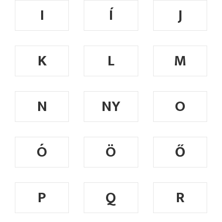
I
Í
J
K
L
M
N
NY
O
Ó
Ö
Ő
P
Q
R