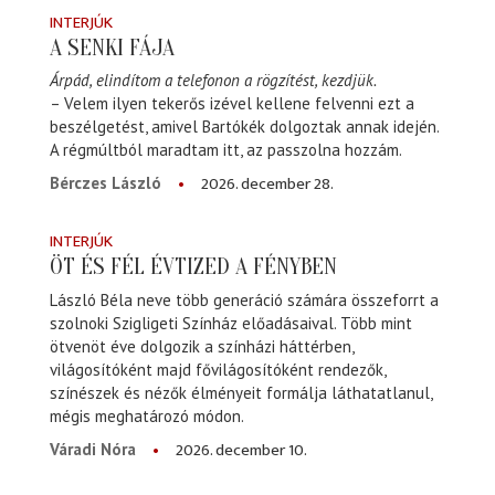
INTERJÚK
A SENKI FÁJA
Árpád, elindítom a telefonon a rögzítést, kezdjük.
– Velem ilyen tekerős izével kellene felvenni ezt a
beszélgetést, amivel Bartókék dolgoztak annak idején.
A régmúltból maradtam itt, az passzolna hozzám.
2026. december 28.
Bérczes László
INTERJÚK
ÖT ÉS FÉL ÉVTIZED A FÉNYBEN
László Béla neve több generáció számára összeforrt a
szolnoki Szigligeti Színház előadásaival. Több mint
ötvenöt éve dolgozik a színházi háttérben,
világosítóként majd fővilágosítóként rendezők,
színészek és nézők élményeit formálja láthatatlanul,
mégis meghatározó módon.
2026. december 10.
Váradi Nóra