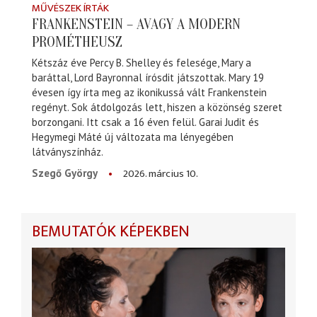
MŰVÉSZEK ÍRTÁK
FRANKENSTEIN – AVAGY A MODERN
PROMÉTHEUSZ
Kétszáz éve Percy B. Shelley és felesége, Mary a
baráttal, Lord Bayronnal írósdit játszottak. Mary 19
évesen így írta meg az ikonikussá vált Frankenstein
regényt. Sok átdolgozás lett, hiszen a közönség szeret
borzongani. Itt csak a 16 éven felül. Garai Judit és
Hegymegi Máté új változata ma lényegében
látványszínház.
2026. március 10.
Szegő György
BEMUTATÓK KÉPEKBEN