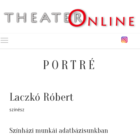
Toggle main menu visibility
PORTRÉ
Laczkó Róbert
színész
Színházi munkái adatbázisunkban