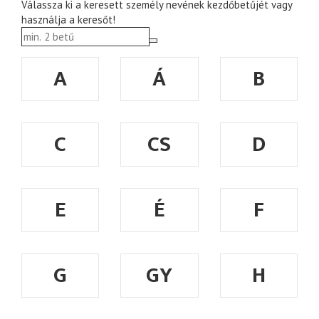
Válassza ki a keresett személy nevének kezdőbetűjét vagy
használja a keresőt!
A
Á
B
C
CS
D
E
É
F
G
GY
H