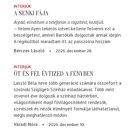
INTERJÚK
A SENKI FÁJA
Árpád, elindítom a telefonon a rögzítést, kezdjük.
– Velem ilyen tekerős izével kellene felvenni ezt a
beszélgetést, amivel Bartókék dolgoztak annak idején.
A régmúltból maradtam itt, az passzolna hozzám.
2026. december 28.
Bérczes László
INTERJÚK
ÖT ÉS FÉL ÉVTIZED A FÉNYBEN
László Béla neve több generáció számára összeforrt a
szolnoki Szigligeti Színház előadásaival. Több mint
ötvenöt éve dolgozik a színházi háttérben,
világosítóként majd fővilágosítóként rendezők,
színészek és nézők élményeit formálja láthatatlanul,
mégis meghatározó módon.
2026. december 10.
Váradi Nóra