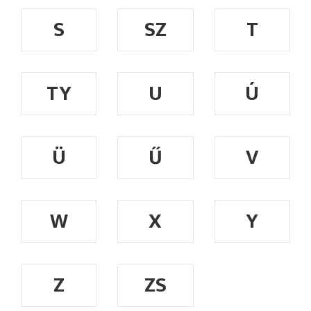
S
SZ
T
TY
U
Ú
Ü
Ű
V
W
X
Y
Z
ZS