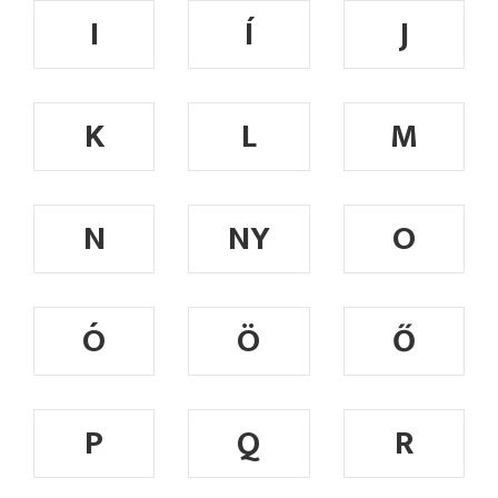
I
Í
J
K
L
M
N
NY
O
Ó
Ö
Ő
P
Q
R