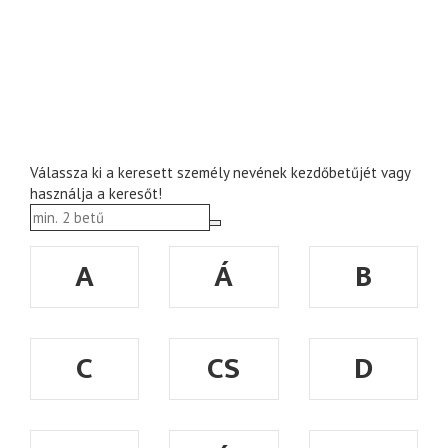
Válassza ki a keresett személy nevének kezdőbetűjét vagy
használja a keresőt!
A
Á
B
C
CS
D