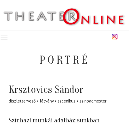
Toggle main menu visibility
PORTRÉ
Krsztovics Sándor
díszlettervező
látvány
szcenikus
szinpadmester
Színházi munkái adatbázisunkban