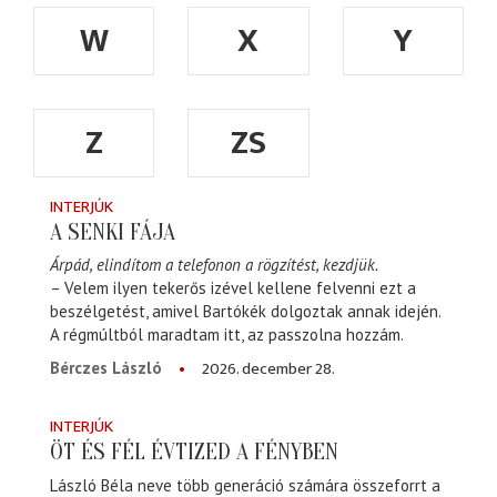
W
X
Y
Z
ZS
INTERJÚK
A SENKI FÁJA
Árpád, elindítom a telefonon a rögzítést, kezdjük.
– Velem ilyen tekerős izével kellene felvenni ezt a
beszélgetést, amivel Bartókék dolgoztak annak idején.
A régmúltból maradtam itt, az passzolna hozzám.
2026. december 28.
Bérczes László
INTERJÚK
ÖT ÉS FÉL ÉVTIZED A FÉNYBEN
László Béla neve több generáció számára összeforrt a