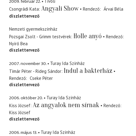
2009. február 22.
Tivoli
Angyali Show
Csongrádi Kata
Rendező
Árvai Béla
díszlettervező
Nemzeti gyermekszínház
Holle anyó
Pozsgai Zsolt - Grimm testvérek
Rendező
Nyírő Bea
díszlettervező
2007. november 30.
Turay Ida Színház
Indul a bakterház
Tímár Péter - Rideg Sándor
Rendező
Cseke Péter
díszlettervező
2006. október 20.
Turay Ida Színház
Az angyalok nem sírnak
Kiss József
Rendező
Kiss József
díszlettervező
2006. május 13.
Turay Ida Színház