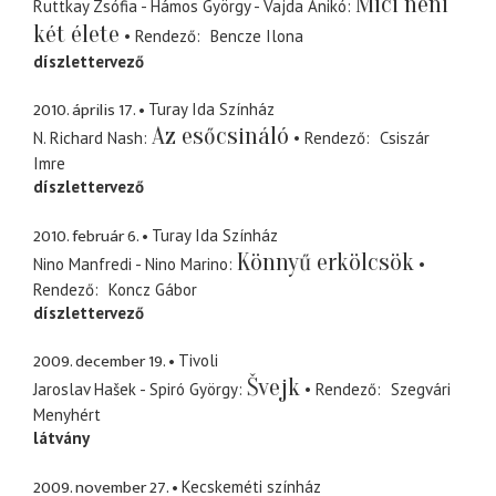
Mici néni
Ruttkay Zsófia - Hámos György - Vajda Anikó
két élete
Rendező
Bencze Ilona
díszlettervező
2010. április 17.
Turay Ida Színház
Az esőcsináló
N. Richard Nash
Rendező
Csiszár
Imre
díszlettervező
2010. február 6.
Turay Ida Színház
Könnyű erkölcsök
Nino Manfredi - Nino Marino
Rendező
Koncz Gábor
díszlettervező
2009. december 19.
Tivoli
Švejk
Jaroslav Hašek - Spiró György
Rendező
Szegvári
Menyhért
látvány
2009. november 27.
Kecskeméti színház