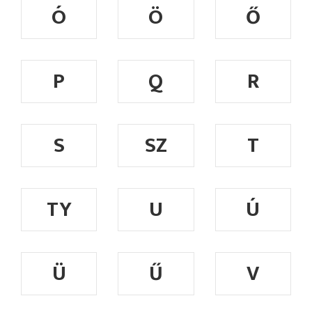
Ó
Ö
Ő
P
Q
R
S
SZ
T
TY
U
Ú
Ü
Ű
V