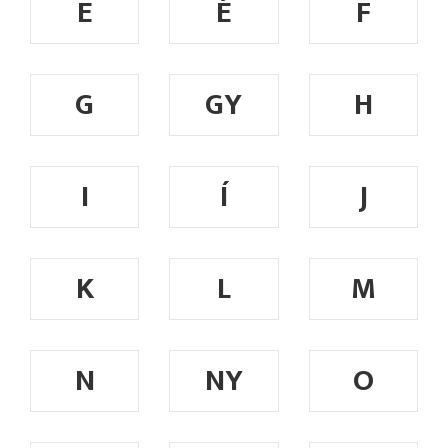
E
É
F
G
GY
H
I
Í
J
K
L
M
N
NY
O