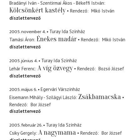
Bradányi Iván - Szentirmai Ákos - Békeffi István
Kölcsönkért kastély
Rendező
Mikó István
díszlettervező
2005. november 4.
Turay Ida Színház
Énekes madár
Tamási Áron
Rendező
Mikó István
díszlettervező
2005. június 4.
Turay Ida Színház
A víg özvegy
Lehár Ferenc
Rendező
Bozsó József
díszlettervező
2005. május 6.
Egervári Várszínház
Zsákbamacska
Eisemann Mihály - Szilágyi László
Rendező
Bor József
díszlettervező
2005. február 26.
Turay Ida Színház
A nagymama
Csiky Gergely
Rendező
Bor József