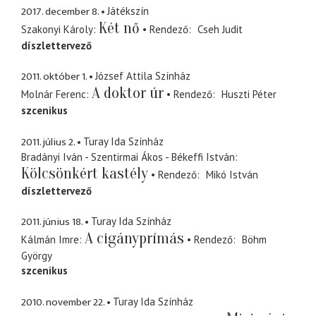
2017. december 8.
Játékszín
Két nő
Szakonyi Károly
Rendező
Cseh Judit
díszlettervező
2011. október 1.
József Attila Színház
A doktor úr
Molnár Ferenc
Rendező
Huszti Péter
szcenikus
2011. július 2.
Turay Ida Színház
Bradányi Iván - Szentirmai Ákos - Békeffi István
Kölcsönkért kastély
Rendező
Mikó István
díszlettervező
2011. június 18.
Turay Ida Színház
A cigányprímás
Kálmán Imre
Rendező
Böhm
György
szcenikus
2010. november 22.
Turay Ida Színház