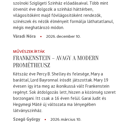
szolnoki Szigligeti Színház előadásaival. Több mint
ötvenöt éve dolgozik a színházi háttérben,
világosítóként majd fővilágosítóként rendezők,
színészek és nézők élményeit formálja láthatatlanul,
mégis meghatározó módon.
2026. december 10.
Váradi Nóra
MŰVÉSZEK ÍRTÁK
FRANKENSTEIN – AVAGY A MODERN
PROMÉTHEUSZ
Kétszáz éve Percy B. Shelley és felesége, Mary a
baráttal, Lord Bayronnal írósdit játszottak. Mary 19
évesen így írta meg az ikonikussá vált Frankenstein
regényt. Sok átdolgozás lett, hiszen a közönség szeret
borzongani. Itt csak a 16 éven felül. Garai Judit és
Hegymegi Máté új változata ma lényegében
látványszínház.
2026. március 10.
Szegő György