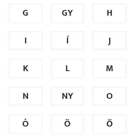
G
GY
H
I
Í
J
K
L
M
N
NY
O
Ó
Ö
Ő