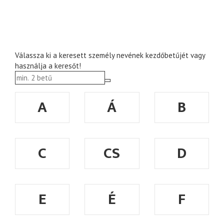
Válassza ki a keresett személy nevének kezdőbetűjét vagy
használja a keresőt!
A
Á
B
C
CS
D
E
É
F