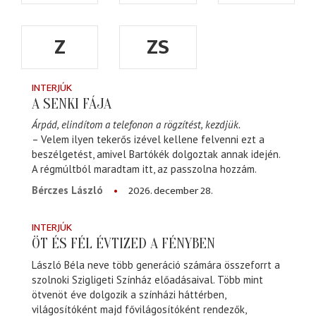
Z
ZS
INTERJÚK
A SENKI FÁJA
Árpád, elindítom a telefonon a rögzítést, kezdjük.
– Velem ilyen tekerős izével kellene felvenni ezt a
beszélgetést, amivel Bartókék dolgoztak annak idején.
A régmúltból maradtam itt, az passzolna hozzám.
2026. december 28.
Bérczes László
INTERJÚK
ÖT ÉS FÉL ÉVTIZED A FÉNYBEN
László Béla neve több generáció számára összeforrt a
szolnoki Szigligeti Színház előadásaival. Több mint
ötvenöt éve dolgozik a színházi háttérben,
világosítóként majd fővilágosítóként rendezők,