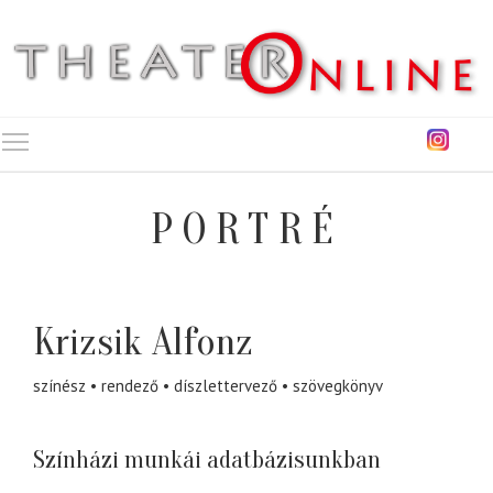
Toggle main menu visibility
PORTRÉ
Krizsik Alfonz
színész
rendező
díszlettervező
szövegkönyv
Színházi munkái adatbázisunkban