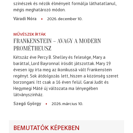
színészek és nézők élményeit formálja láthatatlanul,
mégis meghatározó módon.
2026. december 10.
Váradi Nóra
MŰVÉSZEK ÍRTÁK
FRANKENSTEIN – AVAGY A MODERN
PROMÉTHEUSZ
Kétszáz éve Percy B. Shelley és felesége, Mary a
baráttal, Lord Bayronnal írósdit játszottak. Mary 19
évesen így írta meg az ikonikussá vált Frankenstein
regényt. Sok átdolgozás lett, hiszen a közönség szeret
borzongani. Itt csak a 16 éven felül. Garai Judit és
Hegymegi Máté új változata ma lényegében
látványszínház.
2026. március 10.
Szegő György
BEMUTATÓK KÉPEKBEN