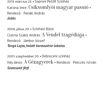
2013. március 23.
Soproni Petőfi Színház
Csíksomlyói magyar passió
Katona Imre
Rendező
Pataki András
Júdás
2006. július 20.
Színházi Bázis
A Vendel tragédiája
Cserna Szabó András
Rendező
Jámbor József
Tangó Lajos
halott karosszéria-lakatos
2001. szeptember 20.
Debreceni színház
A Gézagyerek
Háy János
Rendező
Pimczés István
Szomszéd férfi