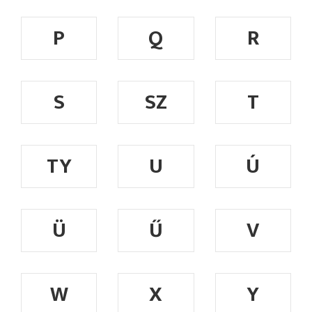
P
Q
R
S
SZ
T
TY
U
Ú
Ü
Ű
V
W
X
Y