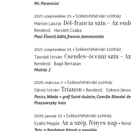
Mr. Paravicini
2021. szeptember 25.
Székesfehérvári színház
Dél-francia szín – Az emb
Márton László
Rendező
Horváth Csaba
Paul Éluard
költő, francia, kommunista
2021. szeptember 25.
Székesfehérvári színház
Csendes-óceáni szín – Az
Tasnádi István
Rendező
Bagó Bertalan
Matróz 2
2020. március 7.
Székesfehérvári színház
Trianon
Sárosi István
Rendező
Szikora János
Pasics, Nikola
gróf Saint-Aulaire, Camille Blondel de
Praznovszky Iván
2020. január 25.
Székesfehérvári színház
Az a szép, fényes nap
Szabó Magda
Rend
Tata
a fejedelem fiának a nevelője