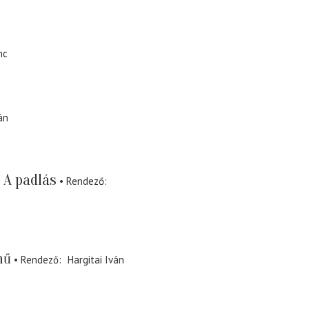
nc
án
A padlás
Rendező
mű
Rendező
Hargitai Iván