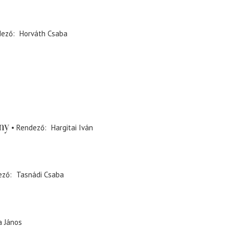
dező
Horváth Csaba
ny
Rendező
Hargitai Iván
ező
Tasnádi Csaba
a János