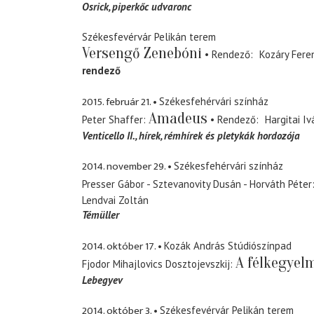
Osrick
piperkőc udvaronc
Székesfevérvár Pelikán terem
Versengő Zenebóni
Rendező
Kozáry Fere
rendező
2015. február 21.
Székesfehérvári színház
Amadeus
Peter Shaffer
Rendező
Hargitai Iv
Venticello II.
hírek, rémhírek és pletykák hordozója
2014. november 29.
Székesfehérvári színház
Presser Gábor - Sztevanovity Dusán - Horváth Péter
Lendvai Zoltán
Témüller
2014. október 17.
Kozák András Stúdiószínpad
A félkegyel
Fjodor Mihajlovics Dosztojevszkij
Lebegyev
2014. október 3.
Székesfevérvár Pelikán terem