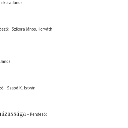
Szikora János
dező
Szikora János
Horváth
 János
ző
Szabó K. István
házassága
Rendező