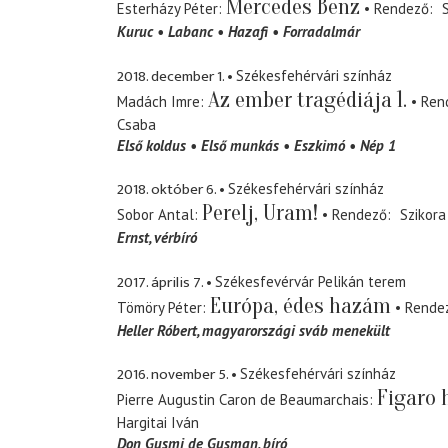
Mercedes Benz
Esterházy Péter
Rendező
Kuruc
Labanc
Hazafi
Forradalmár
2018. december 1.
Székesfehérvári színház
Az ember tragédiája 1.
Madách Imre
Ren
Csaba
Első koldus
Első munkás
Eszkimó
Nép 1
2018. október 6.
Székesfehérvári színház
Perelj, Uram!
Sobor Antal
Rendező
Szikora
Ernst
vérbíró
2017. április 7.
Székesfevérvár Pelikán terem
Európa, édes hazám
Tömöry Péter
Rende
Heller Róbert
magyarországi sváb menekült
2016. november 5.
Székesfehérvári színház
Figaro 
Pierre Augustin Caron de Beaumarchais
Hargitai Iván
Don Gusmi de Gusman
bíró