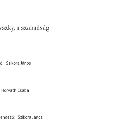
vszky, a szabadság
ző
Szikora János
Horváth Csaba
Rendező
Szikora János