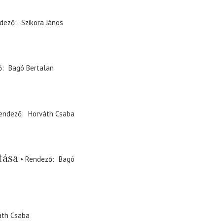
dező
Szikora János
ő
Bagó Bertalan
endező
Horváth Csaba
tása
Rendező
Bagó
áth Csaba