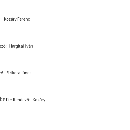
ő
Kozáry Ferenc
ező
Hargitai Iván
ző
Szikora János
sben
Rendező
Kozáry