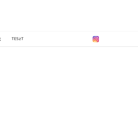
g
TESzT