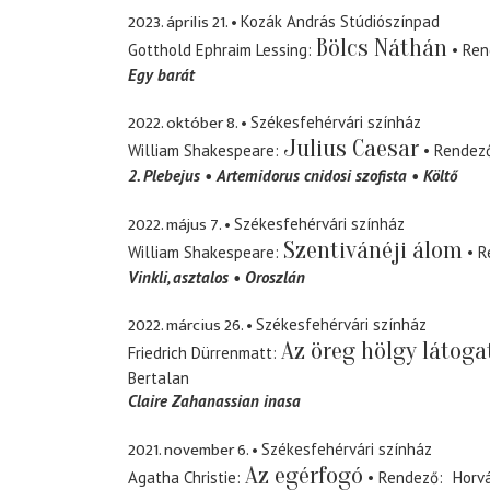
2023. április 21.
Kozák András Stúdiószínpad
Bölcs Náthán
Gotthold Ephraim Lessing
Ren
Egy barát
2022. október 8.
Székesfehérvári színház
Julius Caesar
William Shakespeare
Rendez
2. Plebejus
Artemidorus cnidosi szofista
Költő
2022. május 7.
Székesfehérvári színház
Szentivánéji álom
William Shakespeare
R
Vinkli
asztalos
Oroszlán
2022. március 26.
Székesfehérvári színház
Az öreg hölgy látoga
Friedrich Dürrenmatt
Bertalan
Claire Zahanassian inasa
2021. november 6.
Székesfehérvári színház
Az egérfogó
Agatha Christie
Rendező
Horv