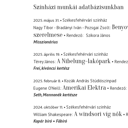
Színházi munkái adatbázisunkban
2025. május 31.
Székesfehérvári színház
Benyo
Nagy Tibor - Bradányi Iván - Pozsgai Zsolt
szerelmese
Rendező
Szikora János
Misszionárius
2025. április 19.
Székesfehérvári színház
A Nibelung-lakópark
Térey János
Rende
Frei
kíváncsi kertész
2025. február 8.
Kozák András Stúdiószínpad
Amerikai Elektra
Eugene O'Neill
Rendező
Seth
Mannonék kertésze
2024. október 11.
Székesfehérvári színház
A windsori víg nők
William Shakespeare
Kopár bíró
Főbíró