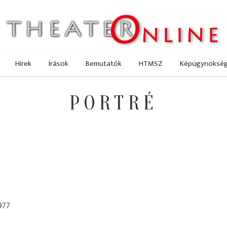
Hírek
Írások
Bemutatók
HTMSZ
Képügynöksé
PORTRÉ
977