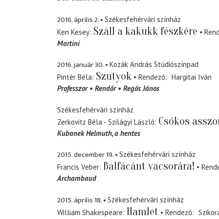
2016. április 2.
Székesfehérvári színház
Száll a kakukk fészkére
Ken Kesey
Ren
Martini
2016. január 30.
Kozák András Stúdiószínpad
Szutyok
Pintér Béla
Rendező
Hargitai Iván
Professzor
Rendőr
Regős János
Székesfehérvári színház
Csókos asszo
Zerkovitz Béla - Szilágyi László
Kubanek Helmuth
a hentes
2015. december 19.
Székesfehérvári színház
Balfácánt vacsorára!
Francis Veber
Rend
Archambaud
2015. április 18.
Székesfehérvári színház
Hamlet
William Shakespeare
Rendező
Szikor