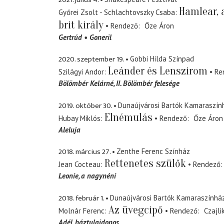
Hamlear, a
Győrei Zsolt - Schlachtovszky Csaba
brit király
Rendező
Őze Áron
Gertrúd
Goneril
2020. szeptember 19.
Gobbi Hilda Színpad
Leánder és Lenszirom
Szilágyi Andor
Re
Bölömbér Kelárné
II. Bölömbér felesége
2019. október 30.
Dunaújvárosi Bartók Kamaraszín
Elnémulás
Hubay Miklós
Rendező
Őze Áron
Aleluja
2018. március 27.
Zenthe Ferenc Színház
Rettenetes szülők
Jean Cocteau
Rendező
Leonie
a nagynéni
2018. február 1.
Dunaújvárosi Bartók Kamaraszínhá
Az üvegcipő
Molnár Ferenc
Rendező
Czajli
Adél
háztulajdonos