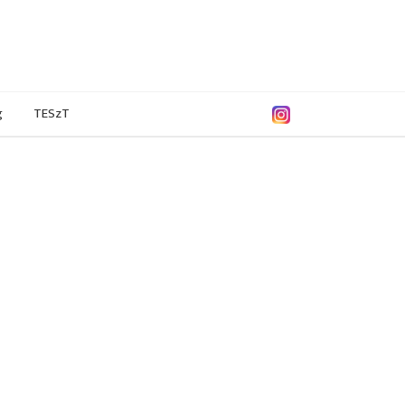
g
TESzT