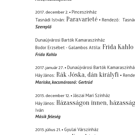
2017. december 2.
Pinceszínház
Paravarieté
Tasnádi István
Rendező
Tasná
Szereplő
Dunaújvárosi Bartók Kamaraszínház
Frida Kahlo
Bodor Erzsébet - Galambos Attila
Frida Kahlo
2017. január 27.
Dunaújvárosi Bartók Kamaraszínhá
Rák Jóska, dán királyfi
Háy János
Rende
Mariska
kocsmárosnő: Gertrúd
2015. december 12.
Jászai Mari Színház
Házasságon innen, házasság
Háy János
Iván
Másik feleség
2015. július 21.
Gyulai Várszínház