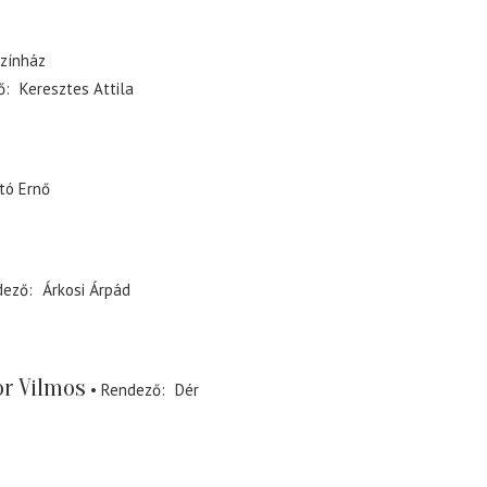
zínház
ő
Keresztes Attila
tó Ernő
dező
Árkosi Árpád
r Vilmos
Rendező
Dér