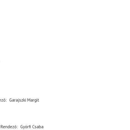
a
ező
Garajszki Margit
Rendező
Györfi Csaba