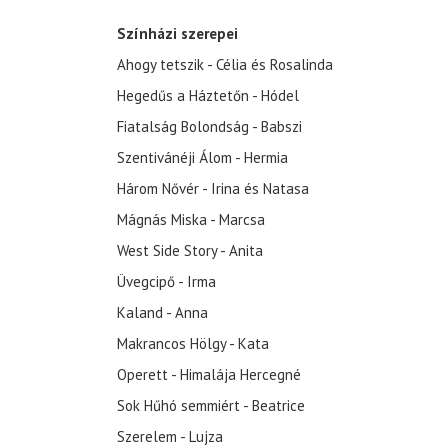
Színházi szerepei
Ahogy tetszik - Célia és Rosalinda
Hegedűs a Háztetőn - Hódel
Fiatalság Bolondság - Babszi
Szentivánéji Álom - Hermia
Három Nővér - Irina és Natasa
Mágnás Miska - Marcsa
West Side Story - Anita
Üvegcipő - Irma
Kaland - Anna
Makrancos Hölgy - Kata
Operett - Himalája Hercegné
Sok Hűhó semmiért - Beatrice
Szerelem - Lujza