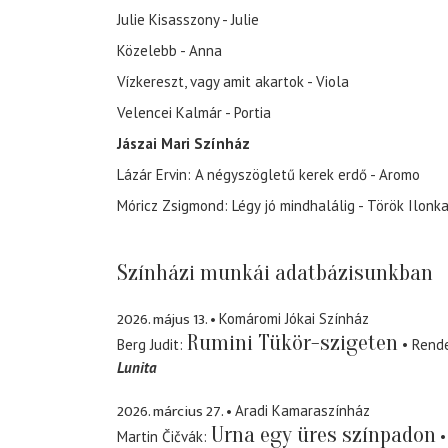
Julie Kisasszony - Julie
Közelebb - Anna
Vízkereszt, vagy amit akartok - Viola
Velencei Kalmár - Portia
Jászai Mari Színház
Lázár Ervin: A négyszögletű kerek erdő - Aromo
Móricz Zsigmond: Légy jó mindhalálig - Török Ilonk
Színházi munkái adatbázisunkban
2026. május 13.
Komáromi Jókai Színház
Rumini Tükör-szigeten
Berg Judit
Rend
Lunita
2026. március 27.
Aradi Kamaraszínház
Urna egy üres színpadon
Martin Čičvák