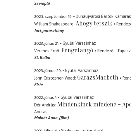
Szereplő
2025. szeptember 19.
Dunaújvárosi Bartók Kamaras
Ahogy tetszik
William Shakespeare
Rendez
Juci
parasztlány
2023. július 21.
Gyulai Várszínház
Pengetangó
Verebes Ernő
Rendező
Tapasz
St. Belba
2023. június 29.
Gyulai Várszínház
GarázsMacbeth
John Cristopher-Wood
Ren
Elsie
2022. július 1.
Gyulai Várszínház
Mindenkinek mindene – Apo
Dér András
András
Molnár Anna
(film)
2021. július 4.
Shakespeare Fesztivál