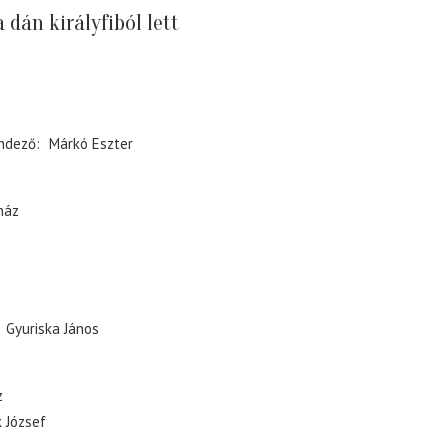
 dán királyfiból lett
ndező
Márkó Eszter
ház
Gyuriska János
z
k József