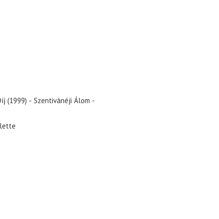
j (1999) - Szentivánéji Álom -
olette