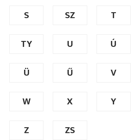
S
SZ
T
TY
U
Ú
Ü
Ű
V
W
X
Y
Z
ZS