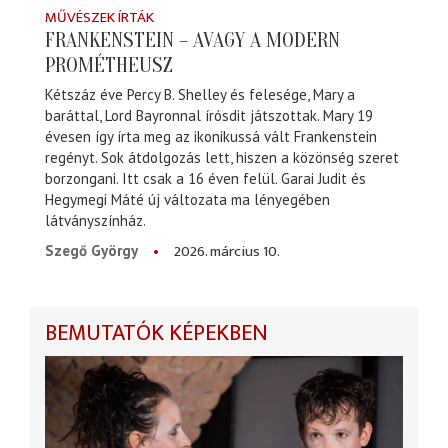
MŰVÉSZEK ÍRTÁK
FRANKENSTEIN – AVAGY A MODERN
PROMÉTHEUSZ
Kétszáz éve Percy B. Shelley és felesége, Mary a
baráttal, Lord Bayronnal írósdit játszottak. Mary 19
évesen így írta meg az ikonikussá vált Frankenstein
regényt. Sok átdolgozás lett, hiszen a közönség szeret
borzongani. Itt csak a 16 éven felül. Garai Judit és
Hegymegi Máté új változata ma lényegében
látványszínház.
2026. március 10.
Szegő György
BEMUTATÓK KÉPEKBEN