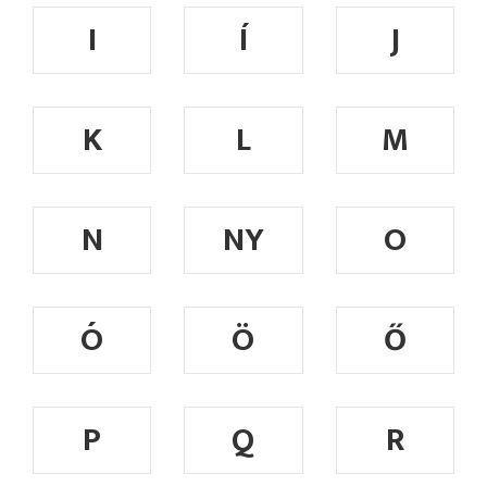
I
Í
J
K
L
M
N
NY
O
Ó
Ö
Ő
P
Q
R