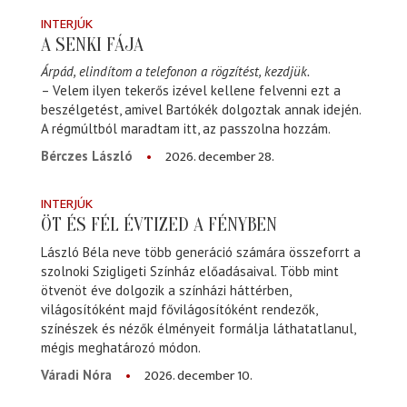
INTERJÚK
A SENKI FÁJA
Árpád, elindítom a telefonon a rögzítést, kezdjük.
– Velem ilyen tekerős izével kellene felvenni ezt a
beszélgetést, amivel Bartókék dolgoztak annak idején.
A régmúltból maradtam itt, az passzolna hozzám.
2026. december 28.
Bérczes László
INTERJÚK
ÖT ÉS FÉL ÉVTIZED A FÉNYBEN
László Béla neve több generáció számára összeforrt a
szolnoki Szigligeti Színház előadásaival. Több mint
ötvenöt éve dolgozik a színházi háttérben,
világosítóként majd fővilágosítóként rendezők,
színészek és nézők élményeit formálja láthatatlanul,
mégis meghatározó módon.
2026. december 10.
Váradi Nóra