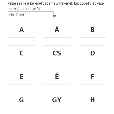
Válassza ki a keresett személy nevének kezdőbetűjét vagy
használja a keresőt!
A
Á
B
C
CS
D
E
É
F
G
GY
H