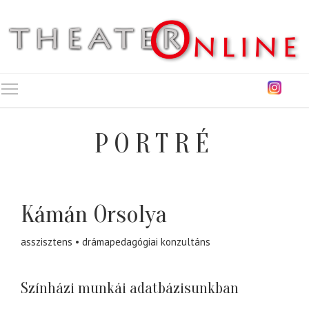
Toggle main menu visibility
PORTRÉ
Kámán Orsolya
asszisztens
drámapedagógiai konzultáns
Színházi munkái adatbázisunkban