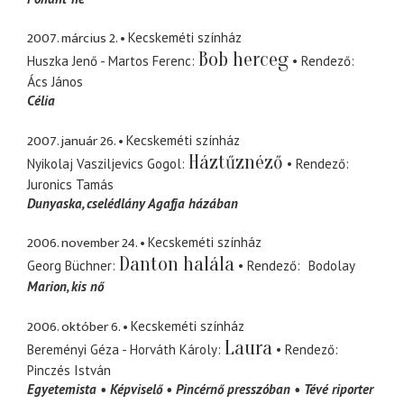
2007. március 2.
Kecskeméti színház
Bob herceg
Huszka Jenő - Martos Ferenc
Rendező
Ács János
Célia
2007. január 26.
Kecskeméti színház
Háztűznéző
Nyikolaj Vasziljevics Gogol
Rendező
Juronics Tamás
Dunyaska
cselédlány Agafja házában
2006. november 24.
Kecskeméti színház
Danton halála
Georg Büchner
Rendező
Bodolay
Marion
kis nő
2006. október 6.
Kecskeméti színház
Laura
Bereményi Géza - Horváth Károly
Rendező
Pinczés István
Egyetemista
Képviselő
Pincérnő presszóban
Tévé riporter