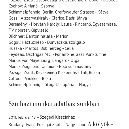
Csehov: A Manó - Szonya
Schimmelpfennig: Berlin, Greifswalder Strasse - Kátya
Gozzi: A szarvaskirály - Clarice, Dadri lánya
Bereményi - Horváth Károly: Laura - Pincérnő, Egyetemista,
TV riporter, Képviselő
Büchner: Danton halála - Marion
Gogol: Háztűznéző - Dunyacska, szolgáló
Huszka - Martos: Bob herceg - Célia
Feydeau. Osztrigás Mici - Ponant-né, azaz Punktumné
Marius von Mayenburg: Lángarc - Olga
Móricz Zsigmond: Úri muri - Első summáslány
Pozsgai Zsolt: Kecskeméti Kiskondás - Tafi, Rózsa
Collodi: Pinokkió - Róka
Schimmelpfennig: Látogatás apánál - Nagya
Színházi munkái adatbázisunkban
2011. február 18.
Szegedi Kisszínház
A kölyök
Bradányi Iván - Pozsgai Zsolt - Nagy Tibor