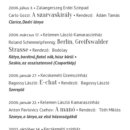
2006. július 3.
Zalaegerszeg Erdei Színpad
A szarvaskirály
Carlo Gozzi
Rendező
Ádám Tamás
Clarice
Dadri lánya
2006. március 17.
Kelemen László Kamaraszínház
Berlin, Greifswalder
Roland Schimmelpfennig
Strasse
Rendező
Bodolay
Kátya
barátnő, fiatal nők, húsz körül
Saskia
az asszisztensnő (Csoportkép)
2006. január 27.
Kecskeméti Üzemszínház
E-chat
Bagossy László
Rendező
Bagossy László
Szereplő
2006. január 22.
Kelemen László Kamaraszínház
A manó
Anton Pavlovics Csehov
Rendező
Tóth Miklós
Szonya
a lánya, az első házasságából
2005. október 14.
Kecskeméti színház