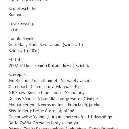
Születési hely:
Budapest
Tevékenység:
színész
Tanulmányok:
Goór Nagy Mária Színitanoda (színész II)
Színész I. (2006.)
Életút:
2002-től kecskeméti Katona József Színház
Szerepek:
Ivo Bresan: Paraszthamlet - Varva elvtársnő
Offenbach: Orfeusz az alvilágban - Pipi
G.B.Shaw: Sosem lehet tudni - Szobalány
Dumas Sándor: A kaméliás hölgy esete - Olympe
Molnár Ferenc: A vörös malom - Francia nő, játékos
Sibylle Berg: Helge élete - Ápolónő
Gombrowicz: Yvonne, burgundi hercegnő - II. Udvarhölgy
Balla Zsófia: Rózsa és Ibolya - Ibolya
Pozsgai Zsolt: Szabadságharc Szebenben - Bodor felesége