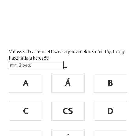
Válassza ki a keresett személy nevének kezdőbetűjét vagy
használja a keresőt!
A
Á
B
C
CS
D