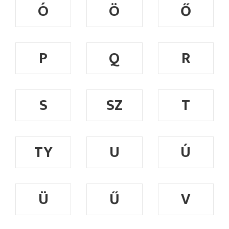
Ó
Ö
Ő
P
Q
R
S
SZ
T
TY
U
Ú
Ü
Ű
V