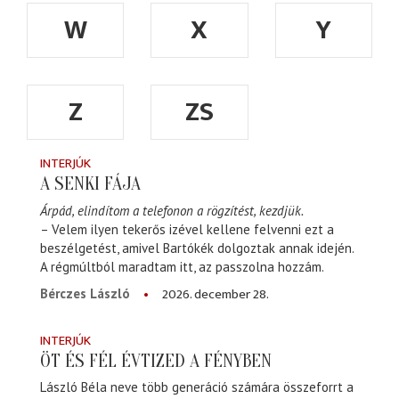
W
X
Y
Z
ZS
INTERJÚK
A SENKI FÁJA
Árpád, elindítom a telefonon a rögzítést, kezdjük.
– Velem ilyen tekerős izével kellene felvenni ezt a
beszélgetést, amivel Bartókék dolgoztak annak idején.
A régmúltból maradtam itt, az passzolna hozzám.
2026. december 28.
Bérczes László
INTERJÚK
ÖT ÉS FÉL ÉVTIZED A FÉNYBEN
László Béla neve több generáció számára összeforrt a