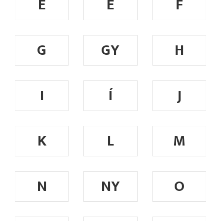
E
É
F
G
GY
H
I
Í
J
K
L
M
N
NY
O