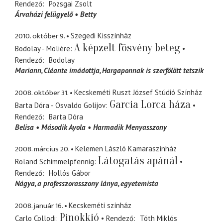
Rendező
Pozsgai Zsolt
Árvaházi felügyelő
Betty
2010. október 9.
Szegedi Kisszínház
A képzelt fösvény beteg
Bodolay - Molière
Rendező
Bodolay
Mariann
Cléante imádottja, Hargaponnak is szerfölött tetszik
2008. október 31.
Kecskeméti Ruszt József Stúdió Színház
Garcia Lorca háza
Barta Dóra - Osvaldo Golijov
Rendező
Barta Dóra
Belisa
Második Ayola
Harmadik Menyasszony
2008. március 20.
Kelemen László Kamaraszínház
Látogatás apánál
Roland Schimmelpfennig
Rendező
Hollós Gábor
Nágya
a professzorasszony lánya, egyetemista
2008. január 16.
Kecskeméti színház
Pinokkió
Carlo Collodi
Rendező
Tóth Miklós