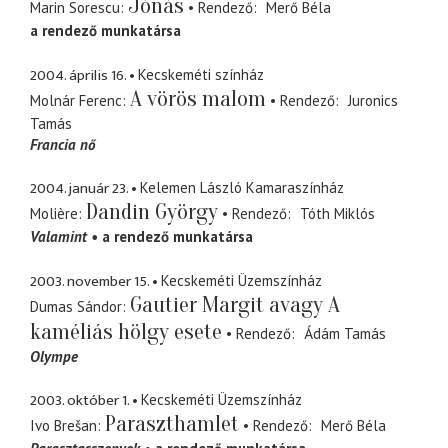
Jónás
Marin Sorescu
Rendező
Merő Béla
a rendező munkatársa
2004. április 16.
Kecskeméti színház
A vörös malom
Molnár Ferenc
Rendező
Juronics
Tamás
Francia nő
2004. január 23.
Kelemen László Kamaraszínház
Dandin György
Molière
Rendező
Tóth Miklós
Valamint
a rendező munkatársa
2003. november 15.
Kecskeméti Üzemszínház
Gautier Margit avagy A
Dumas Sándor
kaméliás hölgy esete
Rendező
Ádám Tamás
Olympe
2003. október 1.
Kecskeméti Üzemszínház
Paraszthamlet
Ivo Brešan
Rendező
Merő Béla