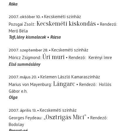
Róka
2007. október 10.
Kecskeméti színház
Kecskeméti kiskondás
Pozsgai Zsolt
Rendező
Merő Béla
Tafi
lány kismalacok
Rózsa
2007. szeptember 28.
Kecskeméti színház
Úri muri
Móricz Zsigmond
Rendező
Kerényi Imre
Első summáslány
2007. május 20.
Kelemen László Kamaraszínház
Lángarc
Marius von Mayenburg
Rendező
Hollós
Gábor
e.h.
Olga
2007. április 13.
Kecskeméti színház
„Osztrigás Mici”
Georges Feydeau
Rendező
Bodolay
Ponant-né