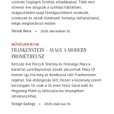
szolnoki Szigligeti Színház előadásaival. Több mint
ötvenöt éve dolgozik a színházi háttérben,
világosítóként majd fővilágosítóként rendezők,
színészek és nézők élményeit formálja láthatatlanul,
mégis meghatározó módon.
2026. december 10.
Váradi Nóra
MŰVÉSZEK ÍRTÁK
FRANKENSTEIN – AVAGY A MODERN
PROMÉTHEUSZ
Kétszáz éve Percy B. Shelley és felesége, Mary a
baráttal, Lord Bayronnal írósdit játszottak. Mary 19
évesen így írta meg az ikonikussá vált Frankenstein
regényt. Sok átdolgozás lett, hiszen a közönség szeret
borzongani. Itt csak a 16 éven felül. Garai Judit és
Hegymegi Máté új változata ma lényegében
látványszínház.
2026. március 10.
Szegő György