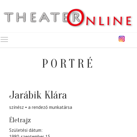
Toggle main menu visibility
PORTRÉ
Jarábik Klára
színész
a rendező munkatársa
Életrajz
Születési dátum:
1980. szeptember 15.