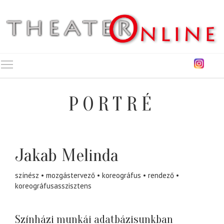
Toggle main menu visibility
PORTRÉ
Jakab Melinda
színész
mozgástervező
koreográfus
rendező
koreográfusasszisztens
Színházi munkái adatbázisunkban