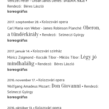
Búbocska
Venczel Péter - Orbán János Dénes
Rendező
Béres László
koreográfus
2017. szeptember 28.
Kolozsvári opera
Oberon,
Carl Maria von Weber - James Robinson Planché
a tündérkirály
Rendező
Selmeczi György
koreográfus
2017. január 14.
Kolozsvári színház
Légy jó
Móricz Zsigmond - Kocsák Tibor - Miklós Tibor
mindhalálig
Rendező
Béres László
koreográfus
2016. november 17.
Kolozsvári opera
Don Giovanni
Wolfgang Amadeus Mozart
Rendező
Selmeczi György
koreográfus
2016. október 13.
Kolozsvári opera