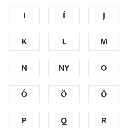
I
Í
J
K
L
M
N
NY
O
Ó
Ö
Ő
P
Q
R