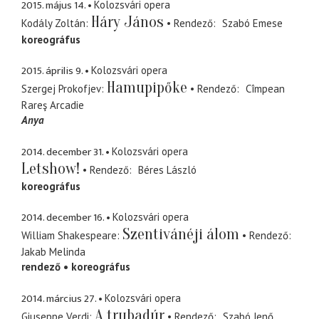
2015. május 14.
Kolozsvári opera
Háry János
Kodály Zoltán
Rendező
Szabó Emese
koreográfus
2015. április 9.
Kolozsvári opera
Hamupipőke
Szergej Prokofjev
Rendező
Cîmpean
Rareş Arcadie
Anya
2014. december 31.
Kolozsvári opera
Letshow!
Rendező
Béres László
koreográfus
2014. december 16.
Kolozsvári opera
Szentivánéji álom
William Shakespeare
Rendező
Jakab Melinda
rendező
koreográfus
2014. március 27.
Kolozsvári opera
A trubadúr
Giuseppe Verdi
Rendező
Szabó Jenő