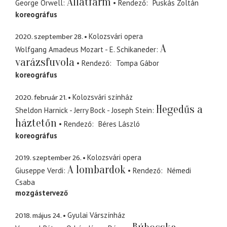
Állatfarm
George Orwell
Rendező
Puskás Zoltán
koreográfus
2020. szeptember 28.
Kolozsvári opera
A
Wolfgang Amadeus Mozart - E. Schikaneder
varázsfuvola
Rendező
Tompa Gábor
koreográfus
2020. február 21.
Kolozsvári színház
Hegedűs a
Sheldon Harnick - Jerry Bock - Joseph Stein
háztetőn
Rendező
Béres László
koreográfus
2019. szeptember 26.
Kolozsvári opera
A lombardok
Giuseppe Verdi
Rendező
Némedi
Csaba
mozgástervező
2018. május 24.
Gyulai Várszínház