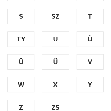
S
SZ
T
TY
U
Ú
Ü
Ű
V
W
X
Y
Z
ZS