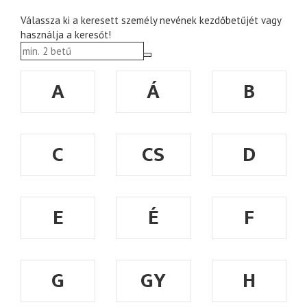
Válassza ki a keresett személy nevének kezdőbetűjét vagy
használja a keresőt!
A
Á
B
C
CS
D
E
É
F
G
GY
H