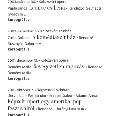
2003. március 30.
Kolozsvári opera
Leonce és Léna
Vajda János
Rendező
Selmeczi
György
m.v.
koreográfus
2002. december 4.
Kolozsvári színház
A komédiaszínház
Carlo Goldoni
Rendező
Rusznyák Gábor
m.v.
koreográfus
2001. december 13.
Kolozsvári opera
Bevégezetlen ragozás
Demény Attila
Rendező
Demény Attila
koreográfus
2001. október 7.
Nagyváradi színház
Déry Tibor - Pós Sándor - Presser Gábor - Adamis Anna
Képzelt riport egy amerikai pop
fesztiválról
Rendező
Horányi László
m.v.
koreográfus