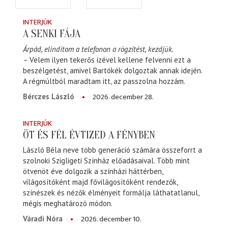
INTERJÚK
A SENKI FÁJA
Árpád, elindítom a telefonon a rögzítést, kezdjük.
– Velem ilyen tekerős izével kellene felvenni ezt a
beszélgetést, amivel Bartókék dolgoztak annak idején.
A régmúltból maradtam itt, az passzolna hozzám.
2026. december 28.
Bérczes László
INTERJÚK
ÖT ÉS FÉL ÉVTIZED A FÉNYBEN
László Béla neve több generáció számára összeforrt a
szolnoki Szigligeti Színház előadásaival. Több mint
ötvenöt éve dolgozik a színházi háttérben,
világosítóként majd fővilágosítóként rendezők,
színészek és nézők élményeit formálja láthatatlanul,
mégis meghatározó módon.
2026. december 10.
Váradi Nóra