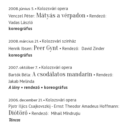
2008. június 5.
Kolozsvári opera
Mátyás a vérpadon
Venczel Péter
Rendező
Vadas László
koreográfus
2008. március 21.
Kolozsvári színház
Peer Gynt
Henrik Ibsen
Rendező
David Zinder
koreográfus
2007. október 7.
Kolozsvári opera
A csodálatos mandarin
Bartók Béla
Rendező
Jakab Melinda
A lány
rendező
koreográfus
2006. december 21.
Kolozsvári opera
Pjotr Iljics Csajkovszkij - Ernst Theodor Amadeus Hoffmann
Diótörő
Rendező
Mihail Mîndruţiu
Táncos