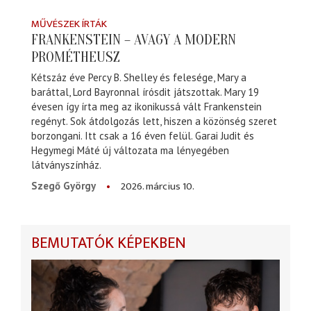
MŰVÉSZEK ÍRTÁK
FRANKENSTEIN – AVAGY A MODERN
PROMÉTHEUSZ
Kétszáz éve Percy B. Shelley és felesége, Mary a
baráttal, Lord Bayronnal írósdit játszottak. Mary 19
évesen így írta meg az ikonikussá vált Frankenstein
regényt. Sok átdolgozás lett, hiszen a közönség szeret
borzongani. Itt csak a 16 éven felül. Garai Judit és
Hegymegi Máté új változata ma lényegében
látványszínház.
2026. március 10.
Szegő György
BEMUTATÓK KÉPEKBEN