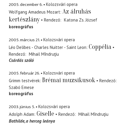
2005. december 6.
Kolozsvári opera
Az álruhás
Wolfgang Amadeus Mozart
kertészlány
Rendező
Katona Zs. József
koreográfus
2005. március 21.
Kolozsvári opera
Coppélia
Léo Delibes - Charles Nuitter - Saint Leon
Rendező
Mihail Mîndruţiu
Csárdás szóló
2005. február 26.
Kolozsvári opera
Brémai muzsikusok
Grimm testvérek
Rendező
Szabó Emese
koreográfus
2003. június 5.
Kolozsvári opera
Giselle
Adolph Adam
Rendező
Mihail Mîndruţiu
Bathilde
a herceg leánya