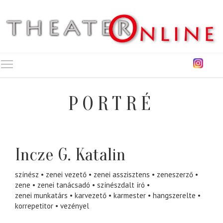
Toggle main menu visibility
PORTRÉ
Incze G. Katalin
színész
zenei vezető
zenei asszisztens
zeneszerző
zene
zenei tanácsadó
színészdalt író
zenei munkatárs
karvezető
karmester
hangszerelte
korrepetitor
vezényel