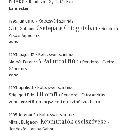
Miska
Rendező
Gy. Tatár Éva
karmester
1995. június 16.
Kolozsvári színház
Csetepaté Chioggiában
Carlo Goldoni
Rendező
Árkosi Árpád
m.v.
zene
1995. május 17.
Kolozsvári színház
A Pál utcai fiúk
Molnár Ferenc
Rendező
Czeizel
Gábor
m.v.
zene
1995. április 5.
Kolozsvári színház
Liliomfi
Szigligeti Ede
Rendező
Csíky András
zenei vezető
hangszerelte
színészdalt író
1995. február 3.
Kolozsvári színház
Képmutatók cselszövése
Mihail Bulgakov
Rendező
Tompa Gábor