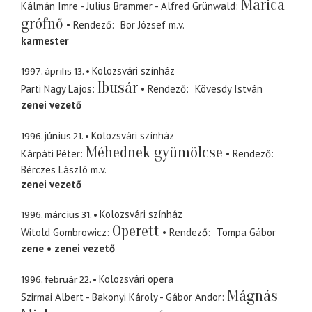
Marica
Kálmán Imre - Julius Brammer - Alfred Grünwald
grófnő
Rendező
Bor József
m.v.
karmester
1997. április 13.
Kolozsvári színház
Ibusár
Parti Nagy Lajos
Rendező
Kövesdy István
zenei vezető
1996. június 21.
Kolozsvári színház
Méhednek gyümölcse
Kárpáti Péter
Rendező
Bérczes László
m.v.
zenei vezető
1996. március 31.
Kolozsvári színház
Operett
Witold Gombrowicz
Rendező
Tompa Gábor
zene
zenei vezető
1996. február 22.
Kolozsvári opera
Mágnás
Szirmai Albert - Bakonyi Károly - Gábor Andor