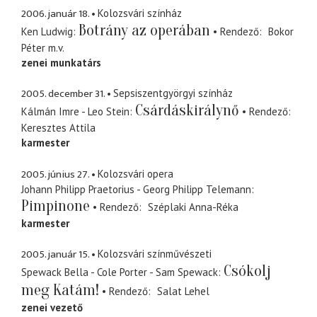
2006. január 18.
Kolozsvári színház
Botrány az operában
Ken Ludwig
Rendező
Bokor
Péter
m.v.
zenei munkatárs
2005. december 31.
Sepsiszentgyörgyi színház
Csárdáskirálynő
Kálmán Imre - Leo Stein
Rendező
Keresztes Attila
karmester
2005. június 27.
Kolozsvári opera
Johann Philipp Praetorius - Georg Philipp Telemann
Pimpinone
Rendező
Széplaki Anna-Réka
karmester
2005. január 15.
Kolozsvári színművészeti
Csókolj
Spewack Bella - Cole Porter - Sam Spewack
meg Katám!
Rendező
Salat Lehel
zenei vezető