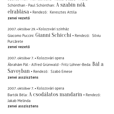
A szabin nők
Schönthan - Paul Schönthan
elrablása
Rendező
Keresztes Attila
zenei vezető
2007. október 29.
Kolozsvári színház
Gianni Schicchi
Giacomo Puccini
Rendező
Silviu
Purcărete
zenei vezető
2007. október 7.
Kolozsvári opera
Bál a
Ábrahám Pál - Alfred Grünwald - Fritz Löhner-Beda
Savoyban
Rendező
Szabó Emese
zenei asszisztens
2007. október 7.
Kolozsvári opera
A csodálatos mandarin
Bartók Béla
Rendező
Jakab Melinda
zenei asszisztens