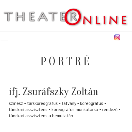
Toggle main menu visibility
PORTRÉ
ifj. Zsuráfszky Zoltán
színész
társkoreográfus
látvány
koreográfus
tánckari asszisztens
koreográfus munkatársa
rendező
tánckari asszisztens a bemutatón