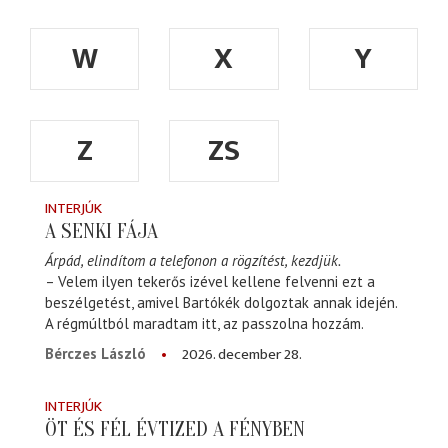
W
X
Y
Z
ZS
INTERJÚK
A SENKI FÁJA
Árpád, elindítom a telefonon a rögzítést, kezdjük.
– Velem ilyen tekerős izével kellene felvenni ezt a
beszélgetést, amivel Bartókék dolgoztak annak idején.
A régmúltból maradtam itt, az passzolna hozzám.
2026. december 28.
Bérczes László
INTERJÚK
ÖT ÉS FÉL ÉVTIZED A FÉNYBEN