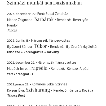
Színházi munkái adatbázisunkban
2025. december 12.
Fonó Budai Zeneház
Barbárok
Móricz Zsigmond
Rendező
Berettyán
Nándor
Táncos
2025. április 11.
Háromszék Táncegyüttes
Tükör
ifj. Csoóri Sándor
Rendező
ifj. Zsuráfszky Zoltán
rendező
koreográfus
látvány
2022. december 22.
Háromszék Táncegyüttes
Tragédia
Madách Imre
Rendező
Könczei Árpád
társkoreográfus
2022. június 23.
Komáromi Jókai Színház
Szívharang
Korpás Éva
Rendező
Gergely Rozália
Táncos
Ének