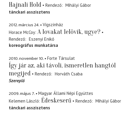
Hajnali Hold
Rendező
Mihályi Gábor
tánckari asszisztens
2012. március 24.
Vígszínház
A lovakat lelövik, ugye?
Horace McCoy
Rendező
Eszenyi Enikő
koreográfus munkatársa
2010. november 10.
Forte Társulat
Így jár az, aki távoli, ismeretlen hangtól
megijed
Rendező
Horváth Csaba
Szereplő
2009. május 7.
Magyar Állami Népi Együttes
Édeskeserű
Kelemen László
Rendező
Mihályi Gábor
tánckari asszisztens