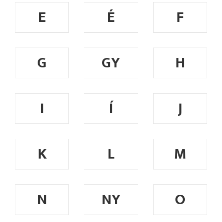
E
É
F
G
GY
H
I
Í
J
K
L
M
N
NY
O