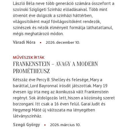
László Béla neve több generáció számára összeforrt a
szolnoki Szigligeti Színház előadásaival. Több mint
ötvenöt éve dolgozik a színházi háttérben,
világosítóként majd fővilágosítóként rendezők,
színészek és nézők élményeit formálja láthatatlanul,
mégis meghatározó módon.
2026. december 10.
Váradi Nóra
MŰVÉSZEK ÍRTÁK
FRANKENSTEIN – AVAGY A MODERN
PROMÉTHEUSZ
Kétszáz éve Percy B. Shelley és felesége, Mary a
baráttal, Lord Bayronnal írósdit játszottak. Mary 19
évesen így írta meg az ikonikussá vált Frankenstein
regényt. Sok átdolgozás lett, hiszen a közönség szeret
borzongani. Itt csak a 16 éven felül. Garai Judit és
Hegymegi Máté új változata ma lényegében
látványszínház.
2026. március 10.
Szegő György