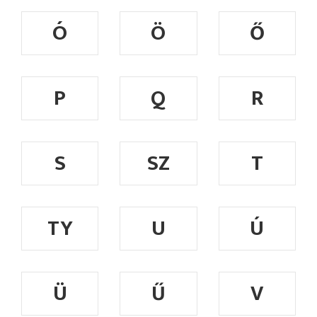
Ó
Ö
Ő
P
Q
R
S
SZ
T
TY
U
Ú
Ü
Ű
V