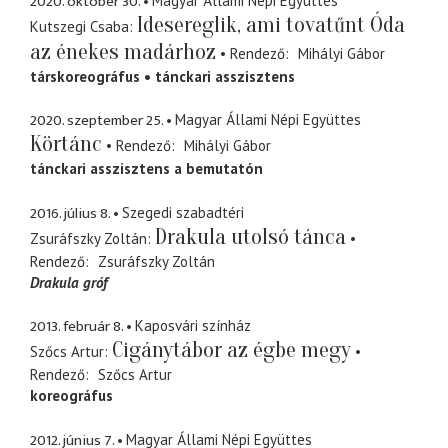
2020. október 30.
Magyar Állami Népi Együttes
Idesereglik, ami tovatűnt Óda
Kutszegi Csaba
az énekes madárhoz
Rendező
Mihályi Gábor
társkoreográfus
tánckari asszisztens
2020. szeptember 25.
Magyar Állami Népi Együttes
Körtánc
Rendező
Mihályi Gábor
tánckari asszisztens a bemutatón
2016. július 8.
Szegedi szabadtéri
Drakula utolsó tánca
Zsuráfszky Zoltán
Rendező
Zsuráfszky Zoltán
Drakula gróf
2013. február 8.
Kaposvári színház
Cigánytábor az égbe megy
Szőcs Artur
Rendező
Szőcs Artur
koreográfus
2012. június 7.
Magyar Állami Népi Együttes