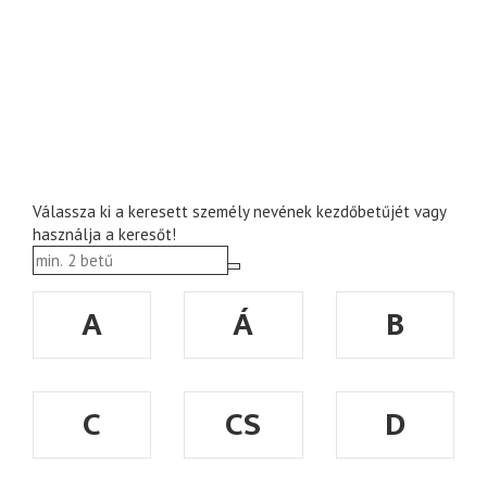
Válassza ki a keresett személy nevének kezdőbetűjét vagy
használja a keresőt!
A
Á
B
C
CS
D