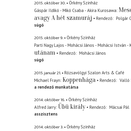
2015. október 30.
Örkény Színház
Mese
Gáspár Ildikó - Mikó Csaba - Akira Kurosawa
avagy A hét szamuráj
Rendező
Polgár 
súgó
2015. október 9.
Örkény Színház
Parti Nagy Lajos - Mohácsi János - Mohácsi István -
utánam
Rendező
Mohácsi János
súgó
2015. január 21.
Rózsavölgyi Szalon Arts & Café
Koppenhága
Michael Frayn
Rendező
Valló 
a rendező munkatársa
2014. október 16.
Örkény Színház
Übü király
Alfred Jarry
Rendező
Mácsai Pál
asszisztens
2014. október 3.
Örkény Színház