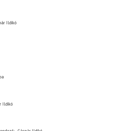
ár Ildikó
ba
 Ildikó
endező
Gáspár Ildikó