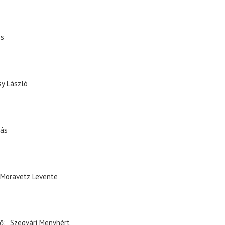
os
y László
ás
Moravetz Levente
ő
Szegvári Menyhért