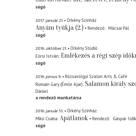
súgó
2017. január 21.
Örkény Színház
Anyám tyúkja (2.)
Rendező
Mácsai Pál
súgó
2016. október 21.
Örkény Stúdió
Emlékezés a régi szép idők
Eörsi István
súgó
2016. június 9.
Rózsavölgyi Szalon Arts & Café
Salamon király sz
Romain Gary (Émile Ajar)
Dániel
a rendező munkatársa
2016. január 15.
Örkény Színház
Apátlanok
Mikó Csaba
Rendező
Gáspár Ildi
súgó