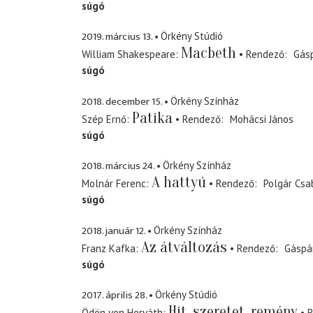
súgó
2019. március 13.
Örkény Stúdió
Macbeth
William Shakespeare
Rendező
Gásp
súgó
2018. december 15.
Örkény Színház
Patika
Szép Ernő
Rendező
Mohácsi János
súgó
2018. március 24.
Örkény Színház
A hattyú
Molnár Ferenc
Rendező
Polgár Csa
súgó
2018. január 12.
Örkény Színház
Az átváltozás
Franz Kafka
Rendező
Gáspár
súgó
2017. április 28.
Örkény Stúdió
Hit, szeretet, remény
Ödön von Horváth
R