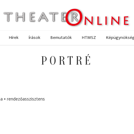
Hírek
Írások
Bemutatók
HTMSZ
Képügynöksé
PORTRÉ
sa
rendezőasszisztens