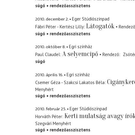
súgó
rendezőasszisztens
2010. december 2.
Eger Stúdiószínpad
Látogatók
Fábri Péter - Kertész Lilly
Rendez
súgó
rendezőasszisztens
2010. október 8.
Egri színház
A selyemcipő
Paul Claudel
Rendező
Zsóté
súgó
2010. április 16.
Egri színház
Cigányker
Csemer Géza - Szakcsi Lakatos Béla
Menyhért
súgó
rendezőasszisztens
2010. február 25.
Eger Stúdiószínpad
Kerti mulatság avagy író
Horváth Péter
Szegvári Menyhért
súgó
rendezőasszisztens