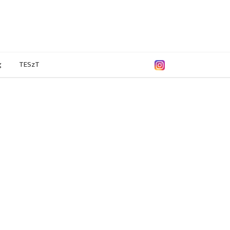
g
TESzT