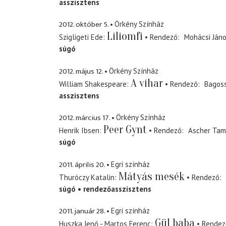
asszisztens
2012. október 5.
Örkény Színház
Liliomfi
Szigligeti Ede
Rendező
Mohácsi Ján
súgó
2012. május 12.
Örkény Színház
A vihar
William Shakespeare
Rendező
Bagoss
asszisztens
2012. március 17.
Örkény Színház
Peer Gynt
Henrik Ibsen
Rendező
Ascher Tam
súgó
2011. április 20.
Egri színház
Mátyás mesék
Thuróczy Katalin
Rendező
súgó
rendezőasszisztens
2011. január 28.
Egri színház
Gül baba
Huszka Jenő - Martos Ferenc
Rendez