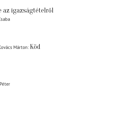
 az igazságtételről
Csaba
Köd
 Kovács Márton
Péter