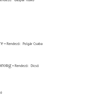
re
Rendező
Polgár Csaba
orong
Rendező
Dicső
kó