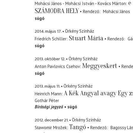
e
Mohácsi János - Mohácsi István - Kovács Márton
SZÁMODRA HELY
Rendező
Mohácsi János
súgó
2014. május 17.
Örkény Színház
Stuart Mária
Friedrich Schiller
Rendező
Gá
súgó
2013. október 12.
Örkény Színház
Meggyeskert
Anton Pavlovics Csehov
Rend
súgó
2013. május 11.
Örkény Színház
A Kék Angyal avagy Egy 
Heinrich Mann
Gothár Péter
Bírósági jegyző
súgó
2012. december 21.
Örkény Színház
Tangó
Sławomir Mrožek
Rendező
Bagossy Lá