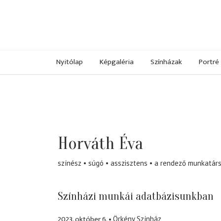
Nyitólap
Képgaléria
Színházak
Portré
Horváth Éva
színész
súgó
asszisztens
a rendező munkatár
Színházi munkái adatbázisunkban
2023. október 6.
Örkény Színház