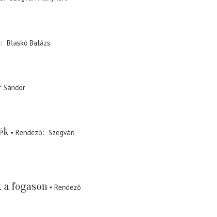
ő
Blaskó Balázs
r Sándor
ék
Rendező
Szegvári
k a fogason
Rendező