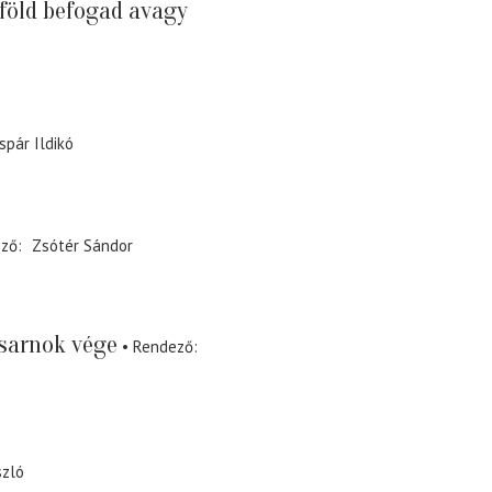
 föld befogad avagy
spár Ildikó
ező
Zsótér Sándor
zsarnok vége
Rendező
szló