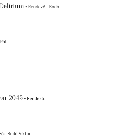
 Delírium
Rendező
Bodó
 Pál
var 2045
Rendező
ző
Bodó Viktor