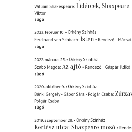
Lidércek, Shaxpeare,
William Shakespeare
Viktor
súgó
2023. február 10.
Örkény Színház
Isten
Ferdinand von Schirach
Rendező
Mácsai
súgó
2022. március 25.
Örkény Színház
Az ajtó
Szabó Magda
Rendező
Gáspár Ildikó
súgó
2020. október 9.
Örkény Színház
Zűrza
Bánki Gergely - Gábor Sára - Polgár Csaba
Polgár Csaba
súgó
2019. szeptember 28.
Örkény Színház
Kertész utcai Shaxpeare mosó
Rende