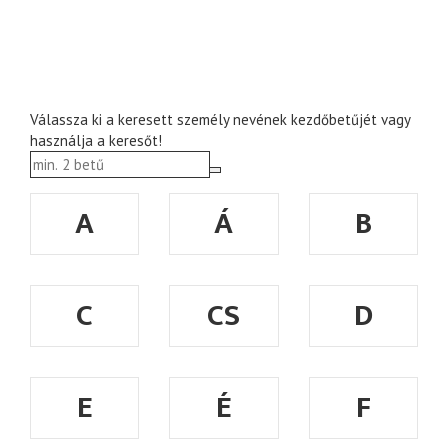
Válassza ki a keresett személy nevének kezdőbetűjét vagy
használja a keresőt!
A
Á
B
C
CS
D
E
É
F