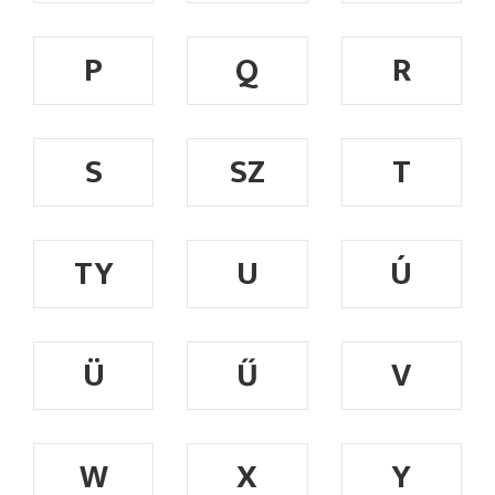
P
Q
R
S
SZ
T
TY
U
Ú
Ü
Ű
V
W
X
Y