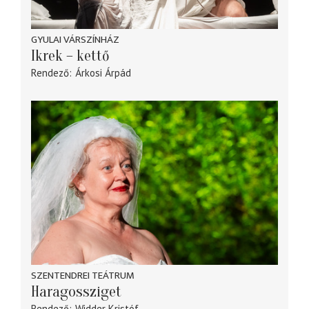
GYULAI VÁRSZÍNHÁZ
Ikrek – kettő
Rendező
Árkosi Árpád
SZENTENDREI TEÁTRUM
Haragossziget
Rendező
Widder Kristóf