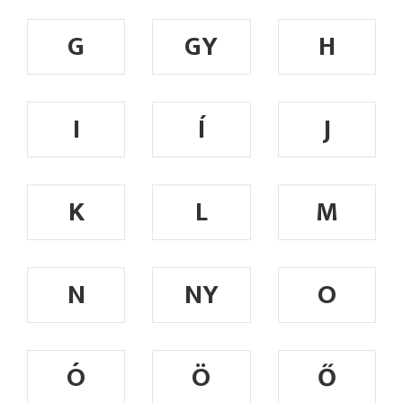
G
GY
H
I
Í
J
K
L
M
N
NY
O
Ó
Ö
Ő