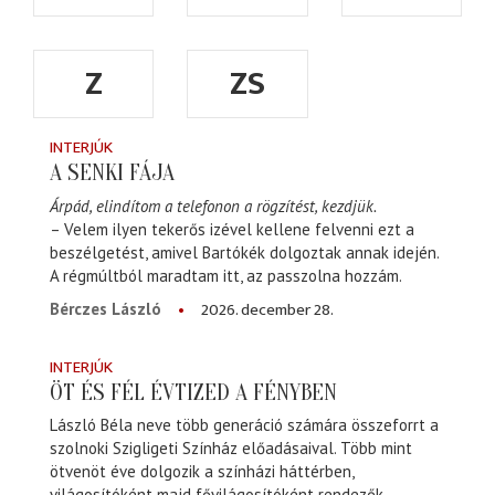
Z
ZS
INTERJÚK
A SENKI FÁJA
Árpád, elindítom a telefonon a rögzítést, kezdjük.
– Velem ilyen tekerős izével kellene felvenni ezt a
beszélgetést, amivel Bartókék dolgoztak annak idején.
A régmúltból maradtam itt, az passzolna hozzám.
2026. december 28.
Bérczes László
INTERJÚK
ÖT ÉS FÉL ÉVTIZED A FÉNYBEN
László Béla neve több generáció számára összeforrt a
szolnoki Szigligeti Színház előadásaival. Több mint
ötvenöt éve dolgozik a színházi háttérben,
világosítóként majd fővilágosítóként rendezők,