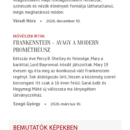
színészek és nézők élményeit formálja láthatatlanul,
mégis meghatározó módon.
2026. december 10.
Váradi Nóra
MŰVÉSZEK ÍRTÁK
FRANKENSTEIN – AVAGY A MODERN
PROMÉTHEUSZ
Kétszáz éve Percy B. Shelley és felesége, Mary a
baráttal, Lord Bayronnal írósdit játszottak. Mary 19
évesen így írta meg az ikonikussá vált Frankenstein
regényt. Sok átdolgozás lett, hiszen a közönség szeret
borzongani. Itt csak a 16 éven felül. Garai Judit és
Hegymegi Máté új változata ma lényegében
látványszínház.
2026. március 10.
Szegő György
BEMUTATÓK KÉPEKBEN