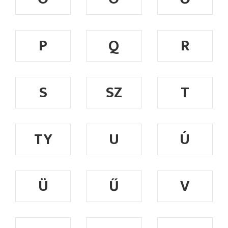
P
Q
R
S
SZ
T
TY
U
Ú
Ü
Ű
V