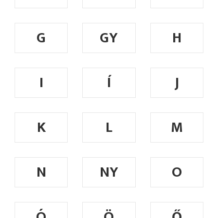
G
GY
H
I
Í
J
K
L
M
N
NY
O
Ó
Ö
Ő