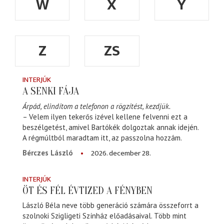
W
X
Y
Z
ZS
INTERJÚK
A SENKI FÁJA
Árpád, elindítom a telefonon a rögzítést, kezdjük.
– Velem ilyen tekerős izével kellene felvenni ezt a
beszélgetést, amivel Bartókék dolgoztak annak idején.
A régmúltból maradtam itt, az passzolna hozzám.
2026. december 28.
Bérczes László
INTERJÚK
ÖT ÉS FÉL ÉVTIZED A FÉNYBEN
László Béla neve több generáció számára összeforrt a
szolnoki Szigligeti Színház előadásaival. Több mint