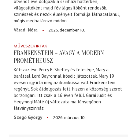
ötvenöt éve dolgozik a színházi háttérben,
világosítóként majd fővilágosítóként rendezők,
színészek és nézők élményeit formálja láthatatlanul,
mégis meghatározó módon.
2026. december 10.
Váradi Nóra
MŰVÉSZEK ÍRTÁK
FRANKENSTEIN – AVAGY A MODERN
PROMÉTHEUSZ
Kétszáz éve Percy B. Shelley és felesége, Mary a
baráttal, Lord Bayronnal írósdit játszottak. Mary 19
évesen így írta meg az ikonikussá vált Frankenstein
regényt. Sok átdolgozás lett, hiszen a közönség szeret
borzongani. Itt csak a 16 éven felül. Garai Judit és
Hegymegi Máté új változata ma lényegében
látványszínház.
2026. március 10.
Szegő György