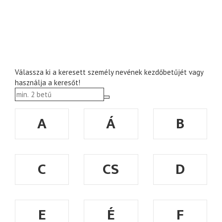
Válassza ki a keresett személy nevének kezdőbetűjét vagy
használja a keresőt!
A
Á
B
C
CS
D
E
É
F