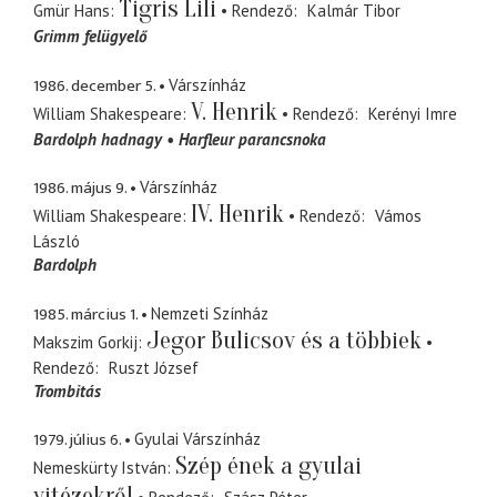
Tigris Lili
Gmür Hans
Rendező
Kalmár Tibor
Grimm felügyelő
1986. december 5.
Várszínház
V. Henrik
William Shakespeare
Rendező
Kerényi Imre
Bardolph hadnagy
Harfleur parancsnoka
1986. május 9.
Várszínház
IV. Henrik
William Shakespeare
Rendező
Vámos
László
Bardolph
1985. március 1.
Nemzeti Színház
Jegor Bulicsov és a többiek
Makszim Gorkij
Rendező
Ruszt József
Trombitás
1979. július 6.
Gyulai Várszínház
Szép ének a gyulai
Nemeskürty István
vitézekről