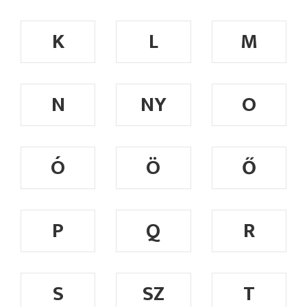
K
L
M
N
NY
O
Ó
Ö
Ő
P
Q
R
S
SZ
T