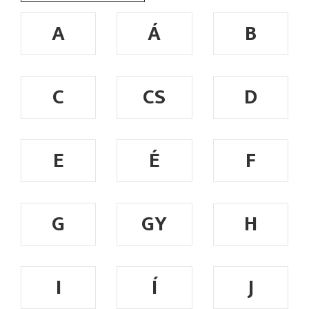
A
Á
B
C
CS
D
E
É
F
G
GY
H
I
Í
J