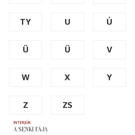
TY
U
Ú
Ü
Ű
V
W
X
Y
Z
ZS
INTERJÚK
A SENKI FÁJA