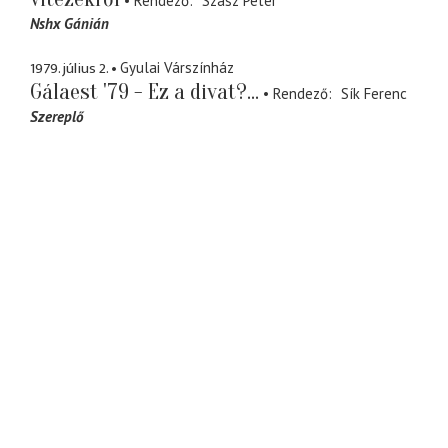
Rendező
Szász Péter
Nshx Gánián
1979. július 2.
Gyulai Várszínház
Gálaest '79 - Ez a divat?...
Rendező
Sík Ferenc
Szereplő