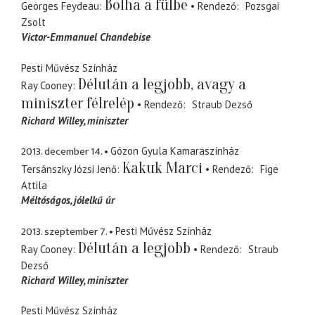
Bolha a fülbe
Georges Feydeau
Rendező
Pozsgai
Zsolt
Victor-Emmanuel Chandebise
Pesti Művész Színház
Délután a legjobb, avagy a
Ray Cooney
miniszter félrelép
Rendező
Straub Dezső
Richard Willey
miniszter
2013. december 14.
Gózon Gyula Kamaraszínház
Kakuk Marci
Tersánszky Józsi Jenő
Rendező
Fige
Attila
Méltóságos
jólelkű úr
2013. szeptember 7.
Pesti Művész Színház
Délután a legjobb
Ray Cooney
Rendező
Straub
Dezső
Richard Willey
miniszter
Pesti Művész Színház