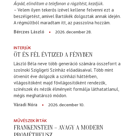
Árpád, elindítom a telefonon a rögzítést, kezdjük.
– Velem ilyen tekerős izével kellene felvenni ezt a
beszélgetést, amivel Bartókék dolgoztak annak idején.
A régmúltból maradtam itt, az passzolna hozzám.
2026. december 28.
Bérczes László
INTERJÚK
ÖT ÉS FÉL ÉVTIZED A FÉNYBEN
László Béla neve több generáció számára összeforrt a
szolnoki Szigligeti Színház előadásaival. Több mint
ötvenöt éve dolgozik a színházi háttérben,
világosítóként majd fővilágosítóként rendezők,
színészek és nézők élményeit formálja láthatatlanul,
mégis meghatározó módon.
2026. december 10.
Váradi Nóra
MŰVÉSZEK ÍRTÁK
FRANKENSTEIN – AVAGY A MODERN
PROMÉTHEUSZ