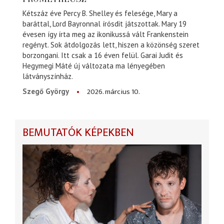
Kétszáz éve Percy B. Shelley és felesége, Mary a
baráttal, Lord Bayronnal írósdit játszottak. Mary 19
évesen így írta meg az ikonikussá vált Frankenstein
regényt. Sok átdolgozás lett, hiszen a közönség szeret
borzongani. Itt csak a 16 éven felül. Garai Judit és
Hegymegi Máté új változata ma lényegében
látványszínház.
2026. március 10.
Szegő György
BEMUTATÓK KÉPEKBEN